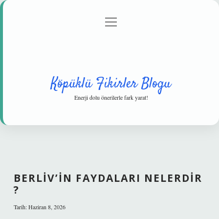
menüyü
Anasayfa
Gizlilik Politikası
Yasal Uyarı
aç
Hakkımızda
Köpüklü Fikirler Blogu
Enerji dolu önerilerle fark yarat!
BERLIV’IN FAYDALARI NELERDIR
?
Tarih: Haziran 8, 2026