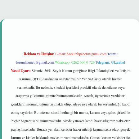
lir mi
Reklam ve İletişim:
E-mail:
backlinkpaneli@gmail.com
Teams:
forumhizmeti@gmail.com
Whatsapp: 0262 606 0 726
Telegram: @karabul
Yasal Uyarı:
Sitemiz, 5651 Sayılı Kanun gereğince Bilgi Teknolojileri ve İletişim
Kurumu (BTK) tarafından onaylanmış bir Yer Sağlayıcı olarak hizmet
vermektedir. Bu nedenle, sitedeki içerikleri proaktif olarak denetleme veya
araştırma yükümlülüğümüz bulunmamaktadır. Ancak, üyelerimiz yazdıkları
içeriklerin sorumluluğunu taşımakta olup, siteye üye olarak bu sorumluluğu kabul
etmiş sayılırlar. Bu internet sitesi, herhangi bir marka, kurum veya şahıs şirketi ile
hiçbir bağlantısı bulunmamaktadır. Sitede yalnızca kendi hazırladığımız makaleler
paylaşılmaktadır. Burada yer alan içerikler haber niteliği taşımamakta olup, gerçek
kurum ve kişiler hakkında paylaşım yapılmamaktadır. Gerçek kurum ve kişiler ile