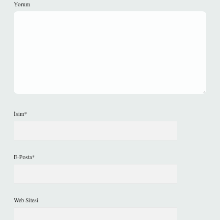
Yorum
İsim*
E-Posta*
Web Sitesi