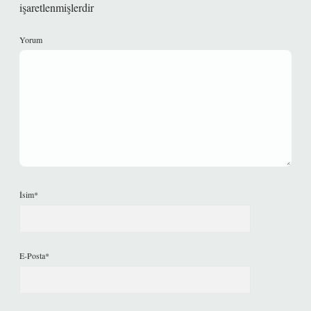
işaretlenmişlerdir
Yorum
İsim*
E-Posta*