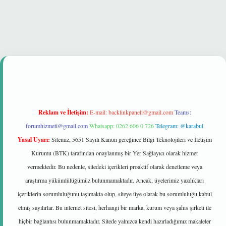
nbet güvenilir mi
Reklam ve İletişim:
E-mail:
backlinkpaneli@gmail.com
Teams:
forumhizmeti@gmail.com
Whatsapp: 0262 606 0 726
Telegram: @karabul
Yasal Uyarı:
Sitemiz, 5651 Sayılı Kanun gereğince Bilgi Teknolojileri ve İletişim
Kurumu (BTK) tarafından onaylanmış bir Yer Sağlayıcı olarak hizmet
vermektedir. Bu nedenle, sitedeki içerikleri proaktif olarak denetleme veya
araştırma yükümlülüğümüz bulunmamaktadır. Ancak, üyelerimiz yazdıkları
içeriklerin sorumluluğunu taşımakta olup, siteye üye olarak bu sorumluluğu kabul
etmiş sayılırlar. Bu internet sitesi, herhangi bir marka, kurum veya şahıs şirketi ile
hiçbir bağlantısı bulunmamaktadır. Sitede yalnızca kendi hazırladığımız makaleler