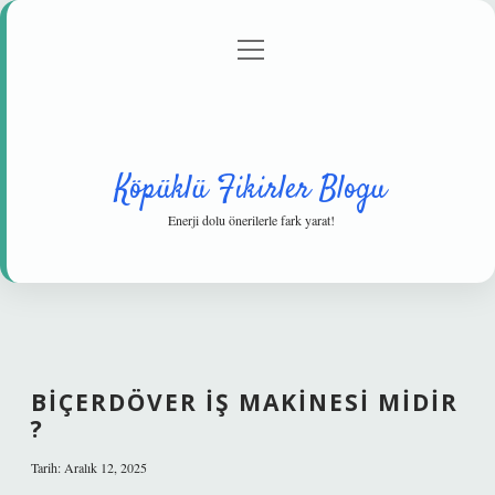
menüyü
Anasayfa
Gizlilik Politikası
Yasal Uyarı
aç
Hakkımızda
Köpüklü Fikirler Blogu
Enerji dolu önerilerle fark yarat!
BIÇERDÖVER IŞ MAKINESI MIDIR
?
Tarih: Aralık 12, 2025