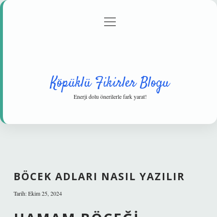
menüyü
Anasayfa
Gizlilik Politikası
Yasal Uyarı
aç
Hakkımızda
Köpüklü Fikirler Blogu
Enerji dolu önerilerle fark yarat!
BÖCEK ADLARI NASIL YAZILIR
Tarih: Ekim 25, 2024