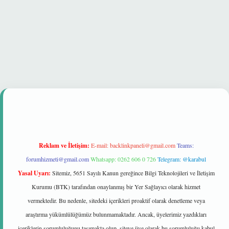
t güvenilir mi
Reklam ve İletişim:
E-mail:
backlinkpaneli@gmail.com
Teams:
forumhizmeti@gmail.com
Whatsapp: 0262 606 0 726
Telegram: @karabul
Yasal Uyarı:
Sitemiz, 5651 Sayılı Kanun gereğince Bilgi Teknolojileri ve İletişim
Kurumu (BTK) tarafından onaylanmış bir Yer Sağlayıcı olarak hizmet
vermektedir. Bu nedenle, sitedeki içerikleri proaktif olarak denetleme veya
araştırma yükümlülüğümüz bulunmamaktadır. Ancak, üyelerimiz yazdıkları
içeriklerin sorumluluğunu taşımakta olup, siteye üye olarak bu sorumluluğu kabul