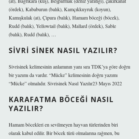
(at), Bagrıkara (kuş), Beşparmak (deniz yaratığı), çakırkanat
(ördek), Kababurun (balık), Kamçıkkuyruk (koyun),
Kamışkulak (at), Çipura (balık), Hamam böceği (böcek),
Rudd (balık), Yellowtail (balık), Mallard (ördek), Sable
(balık), Rudd (balık), …
SIVRI SINEK NASIL YAZILIR?
Sivrisinek kelimesinin anlamının yanı sıra TDK’ya göre doğru
bir yazımı da vardır. “Mücke” kelimesinin doğru yazımı
“Mücke” olmalıdır. Sivrisinek Nasıl Yazılır23 Mayıs 2022
KARAFATMA BÖCEĞI NASIL
YAZILIR?
Hamam böcekleri en sevilmeyen hayvan türlerinden biri
olarak kabul edilir. Bir böcek türü olmalarına rağmen, bu