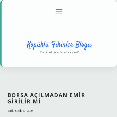
menüyü
Anasayfa
Gizlilik Politikası
Yasal Uyarı
aç
Hakkımızda
Köpüklü Fikirler Blogu
Enerji dolu önerilerle fark yarat!
BORSA AÇILMADAN EMIR
GIRILIR MI
Tarih: Ocak 13, 2025