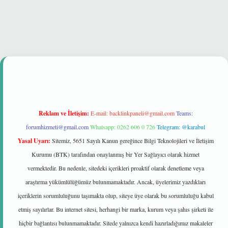
venilir mi
Reklam ve İletişim:
E-mail:
backlinkpaneli@gmail.com
Teams:
forumhizmeti@gmail.com
Whatsapp: 0262 606 0 726
Telegram: @karabul
Yasal Uyarı:
Sitemiz, 5651 Sayılı Kanun gereğince Bilgi Teknolojileri ve İletişim
Kurumu (BTK) tarafından onaylanmış bir Yer Sağlayıcı olarak hizmet
vermektedir. Bu nedenle, sitedeki içerikleri proaktif olarak denetleme veya
araştırma yükümlülüğümüz bulunmamaktadır. Ancak, üyelerimiz yazdıkları
içeriklerin sorumluluğunu taşımakta olup, siteye üye olarak bu sorumluluğu kabul
etmiş sayılırlar. Bu internet sitesi, herhangi bir marka, kurum veya şahıs şirketi ile
hiçbir bağlantısı bulunmamaktadır. Sitede yalnızca kendi hazırladığımız makaleler