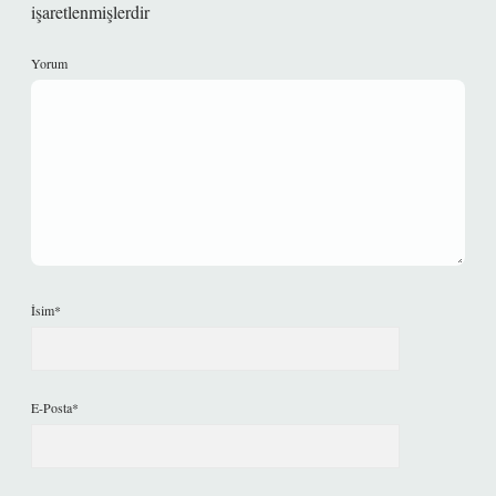
işaretlenmişlerdir
Yorum
İsim*
E-Posta*