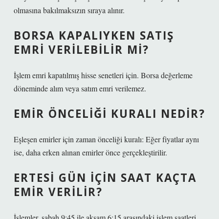
olmasına bakılmaksızın sıraya alınır.
BORSA KAPALIYKEN SATIŞ
EMRI VERILEBILIR MI?
İşlem emri kapatılmış hisse senetleri için. Borsa değerleme
döneminde alım veya satım emri verilemez.
EMIR ÖNCELIĞI KURALI NEDIR?
Eşleşen emirler için zaman önceliği kuralı: Eğer fiyatlar aynı
ise, daha erken alınan emirler önce gerçekleştirilir.
ERTESI GÜN IÇIN SAAT KAÇTA
EMIR VERILIR?
İşlemler, sabah 9:45 ile akşam 6:15 arasındaki işlem saatleri