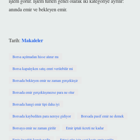
işlem görür. İşlem türleri genel olarak iki kategoriye ayrılır:
anında emir ve bekleyen emir.
Makaleler
Tarih:
Borsa açılmadan hisse alınır mı
Borsa kapalıyken satış emri verilebilir mi
Borsada bekleyen emir ne zaman gerçekleşir
Borsada emir gerçekleşmezse para ne olur
Borsada hangi emir tipi daha iyi
Borsada kaybedilen para nereye gidiyor
Borsada pasif emir ne demek
Borsaya emir ne zaman girilir
Emir iptali ücreti ne kadar
Emir önceliği kuralı nedir
Ertesi gün için saat kaçta emir verilir