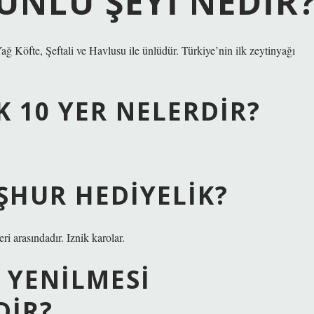
ÜNLÜ ŞEYI NEDIR
 Köfte, Şeftali ve Havlusu ile ünlüdür. Türkiye’nin ilk zeytinyağı
K 10 YER NELERDIR?
ŞHUR HEDIYELIK?
i arasındadır. Iznik karolar.
 YENILMESI
DIR?