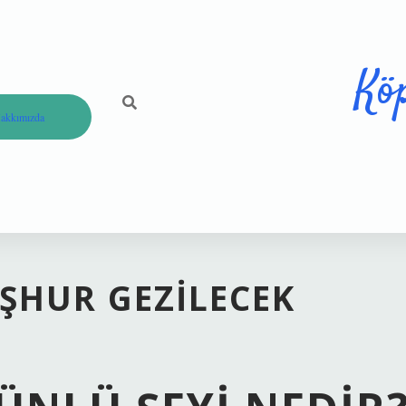
Kö
akkımızda
ŞHUR GEZILECEK