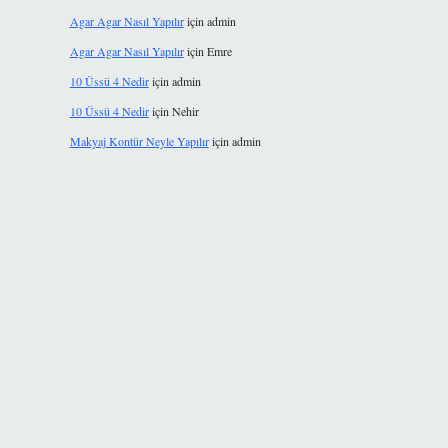
Agar Agar Nasıl Yapılır
için
admin
Agar Agar Nasıl Yapılır
için
Emre
10 Üssü 4 Nedir
için
admin
10 Üssü 4 Nedir
için
Nehir
Makyaj Kontür Neyle Yapılır
için
admin