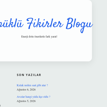
püklü Fikirler Blogu
Enerji dolu önerilerle fark yarat!
SIDEBAR
hiltonbet güve
SON YAZILAR
Kulak neden saat gibi atar ?
Ağustos 6, 2026
Avcılar hangi yılda ilçe oldu ?
Ağustos 5, 2026