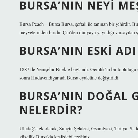
BURSA’NIN NEYI M
Bursa Peach – Bursa Bursa, şeftali ile tanınan bir şehirdir. Bur
meyvelerinden biridir. Çin’den dünyaya yayıldığı varsayılan 
BURSA’NIN ESKI ADI
1887’de Yenişehir Bilek’e bağlandı. Gemlik’in bir topluluğu
sonra Hudavendigar adı Bursa eyaletine değiştirildi.
BURSA’NIN DOĞAL G
NELERDIR?
Uludağ’a ek olarak, Suuçtu Şelalesi, Gsamlyazi, Tirilya, Sa
güzellik Bursa’da keşfedebileceğiniz.