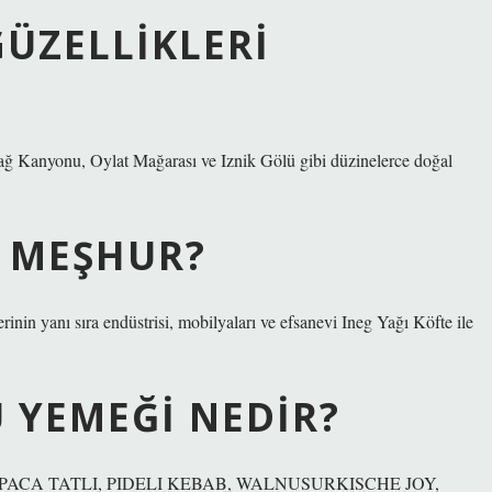
ÜZELLIKLERI
dağ Kanyonu, Oylat Mağarası ve Iznik Gölü gibi düzinelerce doğal
I MEŞHUR?
rinin yanı sıra endüstrisi, mobilyaları ve efsanevi Ineg Yağı Köfte ile
 YEMEĞI NEDIR?
ACA TATLI, PIDELI KEBAB, WALNUSURKISCHE JOY,