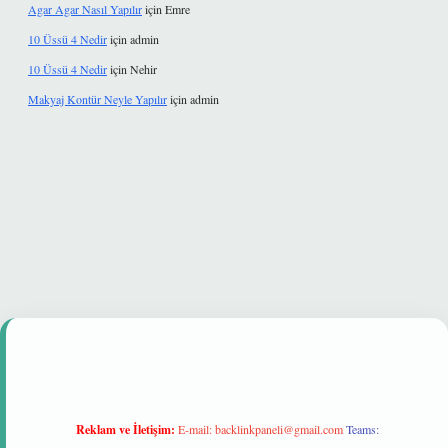
Agar Agar Nasıl Yapılır
için
Emre
10 Üssü 4 Nedir
için
admin
10 Üssü 4 Nedir
için
Nehir
Makyaj Kontür Neyle Yapılır
için
admin
tonbet güvenilir mi
Reklam ve İletişim:
E-mail:
backlinkpaneli@gmail.com
Teams: