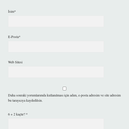
İsim*
E-Posta*
Web Sitesi
Daha sonraki yorumlarımda kullanılması için adım, e-posta adresim ve site adresim
bu tarayıcıya kaydedilsin.
6 + 2 kaçtır?
*