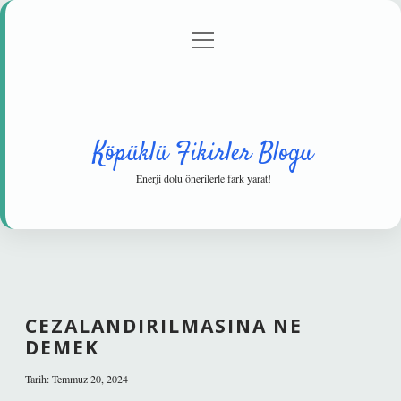
menüyü
Anasayfa
Gizlilik Politikası
Yasal Uyarı
aç
Hakkımızda
Köpüklü Fikirler Blogu
Enerji dolu önerilerle fark yarat!
CEZALANDIRILMASINA NE
DEMEK
Tarih: Temmuz 20, 2024