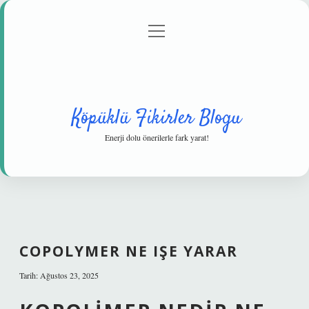
menüyü
Anasayfa
Gizlilik Politikası
Yasal Uyarı
aç
Hakkımızda
Köpüklü Fikirler Blogu
Enerji dolu önerilerle fark yarat!
COPOLYMER NE IŞE YARAR
Tarih: Ağustos 23, 2025