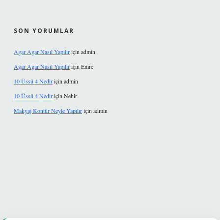
SON YORUMLAR
Agar Agar Nasıl Yapılır
için
admin
Agar Agar Nasıl Yapılır
için
Emre
10 Üssü 4 Nedir
için
admin
10 Üssü 4 Nedir
için
Nehir
Makyaj Kontür Neyle Yapılır
için
admin
i