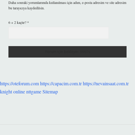
Daha sonraki yorumlarımda kullanılması için adım, e-posta adresim ve site adresim
bu tarayıcıya kaydedilsin.
6 + 2 kaçtır?
*
https://oteforum.com
https://capacim.com.tr
https://nevainsaat.com.tr
knight online
nttgame
Sitemap