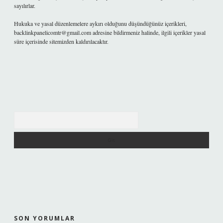
sayılırlar.
Hukuka ve yasal düzenlemelere aykırı olduğunu düşündüğünüz içerikleri,
backlinkpanelicomtr@gmail.com
adresine bildirmeniz halinde, ilgili içerikler yasal
süre içerisinde sitemizden kaldırılacaktır.
Arama
SON YORUMLAR