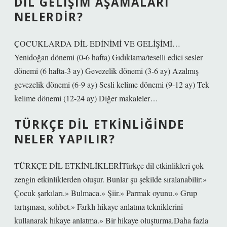
DIL GELIŞIM AŞAMALARI
NELERDIR?
ÇOCUKLARDA DİL EDİNİMİ VE GELİŞİMİ…
Yenidoğan dönemi (0-6 hafta) Gıdıklama/teselli edici sesler
dönemi (6 hafta-3 ay) Gevezelik dönemi (3-6 ay) Azalmış
gevezelik dönemi (6-9 ay) Sesli kelime dönemi (9-12 ay) Tek
kelime dönemi (12-24 ay) Diğer makaleler…
TÜRKÇE DIL ETKINLIĞINDE
NELER YAPILIR?
TÜRKÇE DİL ETKİNLİKLERİTürkçe dil etkinlikleri çok
zengin etkinliklerden oluşur. Bunlar şu şekilde sıralanabilir:»
Çocuk şarkıları.» Bulmaca.» Şiir.» Parmak oyunu.» Grup
tartışması, sohbet.» Farklı hikaye anlatma tekniklerini
kullanarak hikaye anlatma.» Bir hikaye oluşturma.Daha fazla