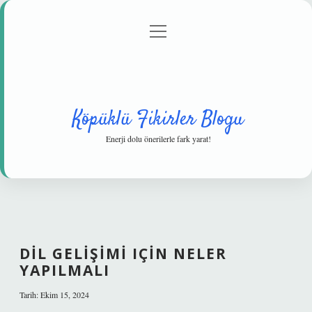
menüyü
Anasayfa
Gizlilik Politikası
Yasal Uyarı
aç
Hakkımızda
Köpüklü Fikirler Blogu
Enerji dolu önerilerle fark yarat!
DIL GELIŞIMI IÇIN NELER
YAPILMALI
Tarih: Ekim 15, 2024