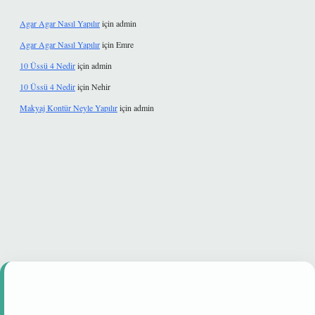
Agar Agar Nasıl Yapılır
için
admin
Agar Agar Nasıl Yapılır
için
Emre
10 Üssü 4 Nedir
için
admin
10 Üssü 4 Nedir
için
Nehir
Makyaj Kontür Neyle Yapılır
için
admin
venilir mi