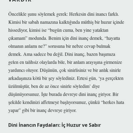
Öncelikle şunu söylemek gerek: Herkesin dini inancı farklı.
Kimisi bir sabah namazına kalktığında müthiş bir huzur içinde
hissediyor, kimisi ise “bugün cuma, ben yine yataktan
çıkamam” modunda. Benim için dini inanç demek, “hayatta
olmanın anlamı ne?” sorusuna bir nebze cevap bulmak
demek. Ama sadece bu değil. Dini inanç, bazen başımıza
gelen en talihsiz olaylarda bile, bir anlam arayışına girmenize
yardımcı oluyor. Düşünün, çok sinirlisiniz ve bir anlık sinirle
arkadaşınıza kötü bir şey söylediniz. Ertesi gün, ‘ya gerçekten
üzülmüştür, ben de az önce sinirle söyledim’ diye
düşünüyorsunuz. İşte burada devreye dini inanç giriyor. Bir
şekilde kendinizi affetmeye başlıyorsunuz, çünkü “herkes hata
yapar” gibi bir inanç devreye giriyor.
Dini İnancın Faydaları: İç Huzur ve Sabır