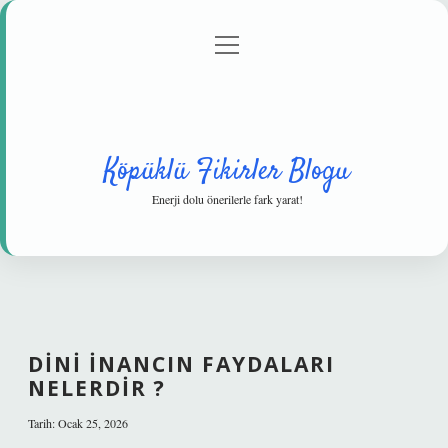
menüyü
Anasayfa
Gizlilik Politikası
Yasal Uyarı
aç
Hakkımızda
Köpüklü Fikirler Blogu
Enerji dolu önerilerle fark yarat!
DINI INANCIN FAYDALARI
NELERDIR ?
Tarih: Ocak 25, 2026