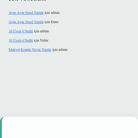
Agar Agar Nasıl Yapılır
için
admin
Agar Agar Nasıl Yapılır
için
Emre
10 Üssü 4 Nedir
için
admin
10 Üssü 4 Nedir
için
Nehir
Makyaj Kontür Neyle Yapılır
için
admin
 mi