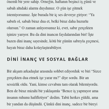
önemli bir yere sahip. Örneğin, haftanın beşinci iş günü ve
sabah altıdaki alarmı duydunuz. O gün işe gitmek
istemiyorsunuz. İşte burada bir iç ses devreye giriyor: “Ya
sabırlı ol, sabah biraz dua et, belki biraz daha huzurlu
olursun.” O zaman anlıyorsunuz ki, evet, sabır gerçekten
işinize yarıyor. Bu da dini inancın faydalarından biri! İşte
bazen dini inanç sayesinde, kötü bir günün sabrıyla geçmesi,
hayatı biraz daha kolaylaştırabiliyor.
DINI İNANÇ VE SOSYAL BAĞLAR
Bir akşam arkadaşlar arasında sohbet ediyorduk ve biri “Sizce
gerçekten dua etmek işe yarar mı?” diye sordu. Bir an
sessizlik oldu. Yani, kimse cevabını tam olarak bilemiyordu.
Ben de biraz mizahi bir yaklaşımla “Bence iş yapmıyor ama
insanın ruhunu hafifletiyor” dedim. Tabii herkes güldü, ama
bir yandan da düşündü. Çünkü dini inanç, sadece bir bireyi