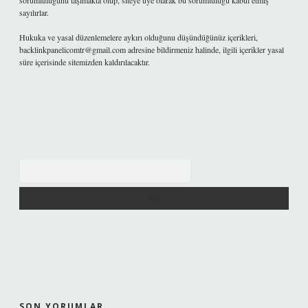
sorumluluğunu taşımakta olup, siteye üye olarak bu sorumluluğu kabul etmiş
sayılırlar.
Hukuka ve yasal düzenlemelere aykırı olduğunu düşündüğünüz içerikleri,
backlinkpanelicomtr@gmail.com
adresine bildirmeniz halinde, ilgili içerikler yasal
süre içerisinde sitemizden kaldırılacaktır.
Arama
SON YORUMLAR