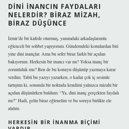
DINI İNANCIN FAYDALARI
NELERDIR? BIRAZ MIZAH,
BIRAZ DÜŞÜNCE
İzmir’de bir kafede oturmuş, yanımdaki arkadaşlarımla
eğlenceli bir sohbet yapıyorum. Gündemdeki konulardan biri
yine dini inançlar. Ama bu sefer biraz farklı bir açıdan
bakıyorum. Herkesin bir inancı var mı? Yoksa inanç bir
zorunluluk mu? Ben de bu konuyu düşünüp yazmaya karar
verdim. Tabii bu yazıyı yazarken, o kadar çok iç sesimle
tartıştım ki, sonunda bir noktada kendimi yalnızca mizahi bir
açıdan düşünürken buldum: “Ya, dini inanç gerçekten faydalı
mı?” Hadi, gelin biraz eğlenelim ve bu soruyu birlikte ele
alalım.
HERKESIN BIR İNANMA BIÇIMI
VARDIR