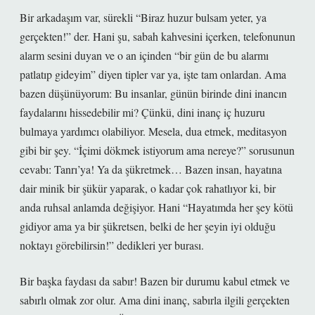
Bir arkadaşım var, sürekli “Biraz huzur bulsam yeter, ya
gerçekten!” der. Hani şu, sabah kahvesini içerken, telefonunun
alarm sesini duyan ve o an içinden “bir gün de bu alarmı
patlatıp gideyim” diyen tipler var ya, işte tam onlardan. Ama
bazen düşünüyorum: Bu insanlar, günün birinde dini inancın
faydalarını hissedebilir mi? Çünkü, dini inanç iç huzuru
bulmaya yardımcı olabiliyor. Mesela, dua etmek, meditasyon
gibi bir şey. “İçimi dökmek istiyorum ama nereye?” sorusunun
cevabı: Tanrı’ya! Ya da şükretmek… Bazen insan, hayatına
dair minik bir şükür yaparak, o kadar çok rahatlıyor ki, bir
anda ruhsal anlamda değişiyor. Hani “Hayatımda her şey kötü
gidiyor ama ya bir şükretsen, belki de her şeyin iyi olduğu
noktayı görebilirsin!” dedikleri yer burası.
Bir başka faydası da sabır! Bazen bir durumu kabul etmek ve
sabırlı olmak zor olur. Ama dini inanç, sabırla ilgili gerçekten