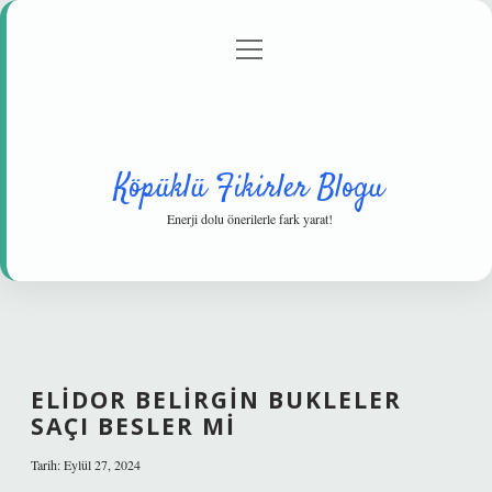
menüyü
Anasayfa
Gizlilik Politikası
Yasal Uyarı
aç
Hakkımızda
Köpüklü Fikirler Blogu
Enerji dolu önerilerle fark yarat!
ELIDOR BELIRGIN BUKLELER
SAÇI BESLER MI
Tarih: Eylül 27, 2024