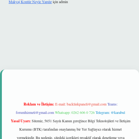
Makyaj Kontür Neyle Yapılır
için
admin
 mi
Reklam ve İletişim:
E-mail:
backlinkpaneli@gmail.com
Teams:
forumhizmeti@gmail.com
Whatsapp: 0262 606 0 726
Telegram: @karabul
Yasal Uyarı:
Sitemiz, 5651 Sayılı Kanun gereğince Bilgi Teknolojileri ve İletişim
Kurumu (BTK) tarafından onaylanmış bir Yer Sağlayıcı olarak hizmet
vermektedir. Bu nedenle, sitedeki içerikleri proaktif olarak denetleme veya