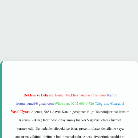
Reklam ve İletişim:
E-mail:
backlinkpaneli@gmail.com
Teams:
forumhizmeti@gmail.com
Whatsapp: 0262 606 0 726
Telegram: @karabul
Yasal Uyarı:
Sitemiz, 5651 Sayılı Kanun gereğince Bilgi Teknolojileri ve İletişim
Kurumu (BTK) tarafından onaylanmış bir Yer Sağlayıcı olarak hizmet
vermektedir. Bu nedenle, sitedeki içerikleri proaktif olarak denetleme veya
araştırma yükümlülüğümüz bulunmamaktadır. Ancak, üyelerimiz yazdıkları