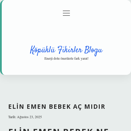
menüyü
Anasayfa
Gizlilik Politikası
Yasal Uyarı
aç
Hakkımızda
Köpüklü Fikirler Blogu
Enerji dolu önerilerle fark yarat!
ELIN EMEN BEBEK AÇ MIDIR
Tarih: Ağustos 23, 2025