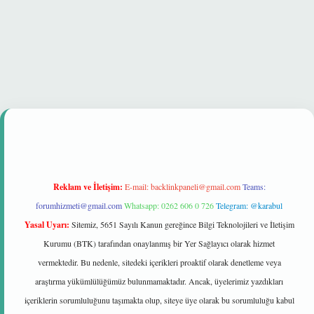
i
Reklam ve İletişim:
E-mail:
backlinkpaneli@gmail.com
Teams:
forumhizmeti@gmail.com
Whatsapp: 0262 606 0 726
Telegram: @karabul
Yasal Uyarı:
Sitemiz, 5651 Sayılı Kanun gereğince Bilgi Teknolojileri ve İletişim
Kurumu (BTK) tarafından onaylanmış bir Yer Sağlayıcı olarak hizmet
vermektedir. Bu nedenle, sitedeki içerikleri proaktif olarak denetleme veya
araştırma yükümlülüğümüz bulunmamaktadır. Ancak, üyelerimiz yazdıkları
içeriklerin sorumluluğunu taşımakta olup, siteye üye olarak bu sorumluluğu kabul