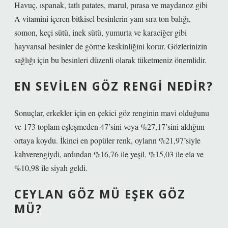
Havuç, ıspanak, tatlı patates, marul, pırasa ve maydanoz gibi
A vitamini içeren bitkisel besinlerin yanı sıra ton balığı,
somon, keçi sütü, inek sütü, yumurta ve karaciğer gibi
hayvansal besinler de görme keskinliğini korur. Gözlerinizin
sağlığı için bu besinleri düzenli olarak tüketmeniz önemlidir.
EN SEVILEN GÖZ RENGI NEDIR?
Sonuçlar, erkekler için en çekici göz renginin mavi olduğunu
ve 173 toplam eşleşmeden 47’sini veya %27,17’sini aldığını
ortaya koydu. İkinci en popüler renk, oyların %21,97’siyle
kahverengiydi, ardından %16,76 ile yeşil, %15,03 ile ela ve
%10,98 ile siyah geldi.
CEYLAN GÖZ MÜ EŞEK GÖZ
MÜ?