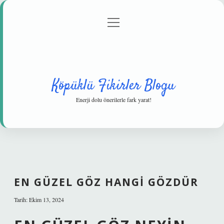
menüyü
Anasayfa
Gizlilik Politikası
Yasal Uyarı
aç
Hakkımızda
Köpüklü Fikirler Blogu
Enerji dolu önerilerle fark yarat!
EN GÜZEL GÖZ HANGI GÖZDÜR
Tarih: Ekim 13, 2024