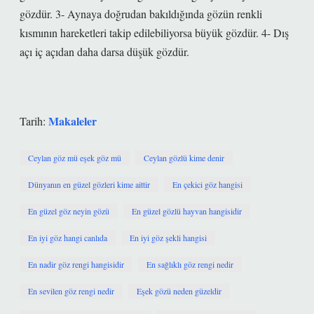
gözdür. 3- Aynaya doğrudan bakıldığında gözün renkli
kısmının hareketleri takip edilebiliyorsa büyük gözdür. 4- Dış
açı iç açıdan daha darsa düşük gözdür.
Makaleler
Tarih:
Ceylan göz mü eşek göz mü
Ceylan gözlü kime denir
Dünyanın en güzel gözleri kime aittir
En çekici göz hangisi
En güzel göz neyin gözü
En güzel gözlü hayvan hangisidir
En iyi göz hangi canlıda
En iyi göz şekli hangisi
En nadir göz rengi hangisidir
En sağlıklı göz rengi nedir
En sevilen göz rengi nedir
Eşek gözü neden güzeldir