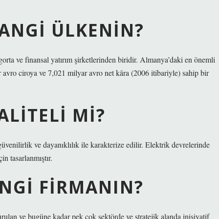
HANGI ÜLKENIN?
ta ve finansal yatırım şirketlerinden biridir. Almanya’daki en önemli
 avro ciroya ve 7,021 milyar avro net kâra (2006 itibariyle) sahip bir
ALITELI MI?
venilirlik ve dayanıklılık ile karakterize edilir. Elektrik devrelerinde
in tasarlanmıştır.
ANGI FIRMANIN?
lan ve bugüne kadar pek çok sektörde ve stratejik alanda inisiyatif