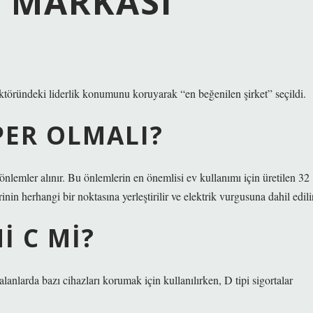
A MARKASI
ektöründeki liderlik konumunu koruyarak “en beğenilen şirket” seçildi.
PER OLMALI?
 önlemler alınır. Bu önlemlerin en önemlisi ev kullanımı için üretilen 32
nin herhangi bir noktasına yerleştirilir ve elektrik vurgusuna dahil edilir
I C MI?
lanlarda bazı cihazları korumak için kullanılırken, D tipi sigortalar