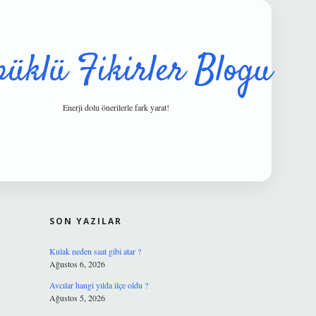
püklü Fikirler Blogu
Enerji dolu önerilerle fark yarat!
SIDEBAR
hiltonbet güv
SON YAZILAR
Kulak neden saat gibi atar ?
Ağustos 6, 2026
Avcılar hangi yılda ilçe oldu ?
Ağustos 5, 2026