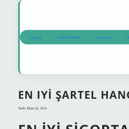
Anasayfa
Gizlilik Politikası
Yasal Uyarı
H
EN IYI ŞARTEL HAN
Tarih: Ekim 26, 2024