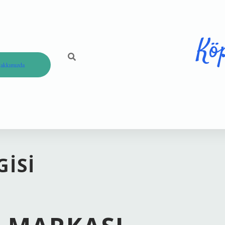
Kö
akkımızda
GISI