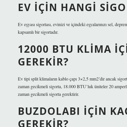
EV IÇIN HANGI SIG
Ev eşyası sigortası, evinizi ve içindeki eşyalarınızı sel, depre
kapsamlı bir sigortadır.
12000 BTU KLIMA I
GEREKIR?
Ev tipi split klimaların kablo çapı 3×2,5 mm2’dir ancak sigor
zaman gecikmeli sigorta, 18.000 BTU’luk üniteler 20 amperl
zaman gecikmeli sigorta gerektirir.
BUZDOLABI IÇIN KA
GEREKIR?