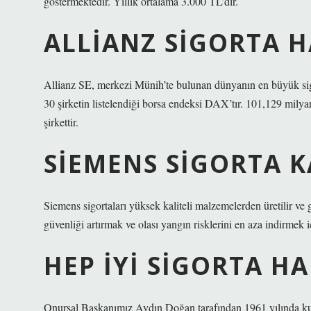
göstermektedir. Yıllık ortalama 3.000 TL’dir.
ALLIANZ SIGORTA 
Allianz SE, merkezi Münih’te bulunan dünyanın en büyük sigor
30 şirketin listelendiği borsa endeksi DAX’tır. 101,129 milyar
şirkettir.
SIEMENS SIGORTA K
Siemens sigortaları yüksek kaliteli malzemelerden üretilir ve gü
güvenliği artırmak ve olası yangın risklerini en aza indirmek iç
HEP IYI SIGORTA H
Onursal Başkanımız Aydın Doğan tarafından 1961 yılında kuru