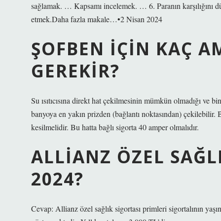
sağlamak. … Kapsamı incelemek. … 6. Paranın karşılığını dü
etmek.Daha fazla makale…•2 Nisan 2024
ŞOFBEN IÇIN KAÇ A
GEREKIR?
Su ısıtıcısına direkt hat çekilmesinin mümkün olmadığı ve bin
banyoya en yakın prizden (bağlantı noktasından) çekilebilir. Bu
kesilmelidir. Bu hatta bağlı sigorta 40 amper olmalıdır.
ALLIANZ ÖZEL SAĞL
2024?
Cevap: Allianz özel sağlık sigortası primleri sigortalının yaş