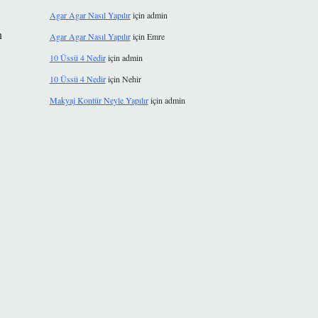
Agar Agar Nasıl Yapılır
için
admin
n
Agar Agar Nasıl Yapılır
için
Emre
10 Üssü 4 Nedir
için
admin
10 Üssü 4 Nedir
için
Nehir
Makyaj Kontür Neyle Yapılır
için
admin