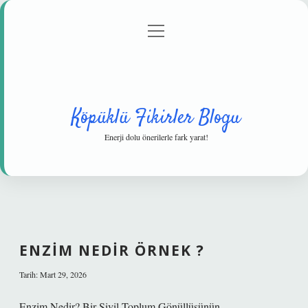
menüyü
Anasayfa
Gizlilik Politikası
Yasal Uyarı
aç
Hakkımızda
Köpüklü Fikirler Blogu
Enerji dolu önerilerle fark yarat!
ENZIM NEDIR ÖRNEK ?
Tarih: Mart 29, 2026
Enzim Nedir? Bir Sivil Toplum Gönüllüsünün