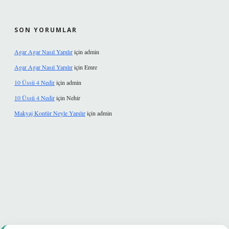
SON YORUMLAR
Agar Agar Nasıl Yapılır
için
admin
Agar Agar Nasıl Yapılır
için
Emre
10 Üssü 4 Nedir
için
admin
10 Üssü 4 Nedir
için
Nehir
Makyaj Kontür Neyle Yapılır
için
admin
et güvenilir mi