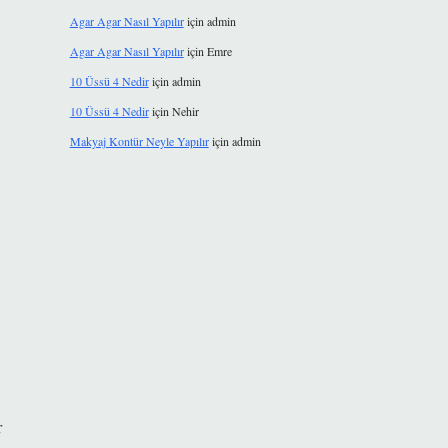
Agar Agar Nasıl Yapılır
için
admin
Agar Agar Nasıl Yapılır
için
Emre
10 Üssü 4 Nedir
için
admin
10 Üssü 4 Nedir
için
Nehir
Makyaj Kontür Neyle Yapılır
için
admin
r