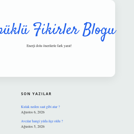
püklü Fikirler Blogu
Enerji dolu önerilerle fark yarat!
SIDEBAR
hiltonbet g
SON YAZILAR
Kulak neden saat gibi atar ?
Ağustos 6, 2026
Avcılar hangi yılda ilçe oldu ?
Ağustos 5, 2026