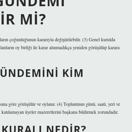
GÜNDEMI
IR MI?
arın çoğunluğunun kararıyla değiştirilebilir. (3) Genel kurulda
anların oy birliği ile karar alınmadıkça yeniden görüşülüp karara
ÜNDEMINI KIM
na göre görüşülür ve oylanır. (4) Toplantının günü, saati, yeri ve
 katılamayan üyeler mazeretlerini başkana bildirmek zorundadır.
KURALI NEDIR?