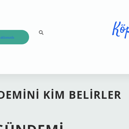
Kö
akkımızda
EMINI KIM BELIRLER