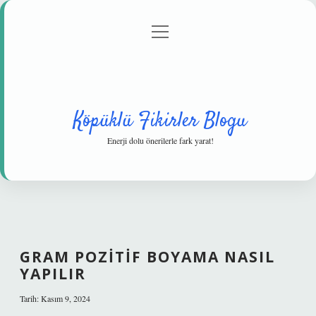
menüyü
Anasayfa
Gizlilik Politikası
Yasal Uyarı
aç
Hakkımızda
Köpüklü Fikirler Blogu
Enerji dolu önerilerle fark yarat!
GRAM POZITIF BOYAMA NASIL
YAPILIR
Tarih: Kasım 9, 2024