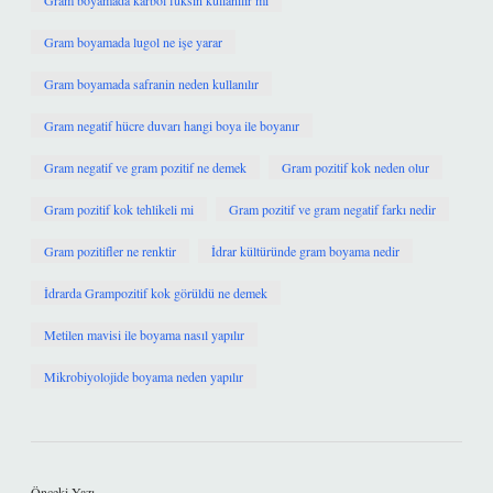
Gram boyamada karbol fuksin kullanılır mı
Gram boyamada lugol ne işe yarar
Gram boyamada safranin neden kullanılır
Gram negatif hücre duvarı hangi boya ile boyanır
Gram negatif ve gram pozitif ne demek
Gram pozitif kok neden olur
Gram pozitif kok tehlikeli mi
Gram pozitif ve gram negatif farkı nedir
Gram pozitifler ne renktir
İdrar kültüründe gram boyama nedir
İdrarda Grampozitif kok görüldü ne demek
Metilen mavisi ile boyama nasıl yapılır
Mikrobiyolojide boyama neden yapılır
Önceki Yazı