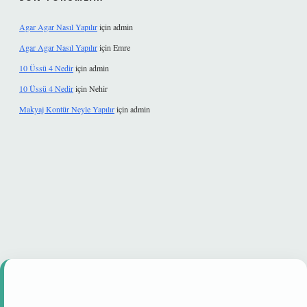
Agar Agar Nasıl Yapılır
için
admin
Agar Agar Nasıl Yapılır
için
Emre
10 Üssü 4 Nedir
için
admin
10 Üssü 4 Nedir
için
Nehir
Makyaj Kontür Neyle Yapılır
için
admin
venilir mi