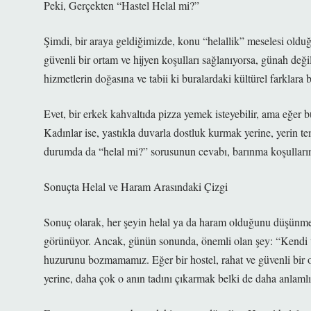
Peki, Gerçekten “Hastel Helal mi?”
Şimdi, bir araya geldiğimizde, konu “helallik” meselesi olduğ
güvenli bir ortam ve hijyen koşulları sağlanıyorsa, günah değil
hizmetlerin doğasına ve tabii ki buralardaki kültürel farklara b
Evet, bir erkek kahvaltıda pizza yemek isteyebilir, ama eğer 
Kadınlar ise, yastıkla duvarla dostluk kurmak yerine, yerin tem
durumda da “helal mi?” sorusunun cevabı, barınma koşullarına, 
Sonuçta Helal ve Haram Arasındaki Çizgi
Sonuç olarak, her şeyin helal ya da haram olduğunu düşünme
görünüyor. Ancak, günün sonunda, önemli olan şey: “Kendi vi
huzurunu bozmamamız. Eğer bir hostel, rahat ve güvenli bir 
yerine, daha çok o anın tadını çıkarmak belki de daha anlamlı