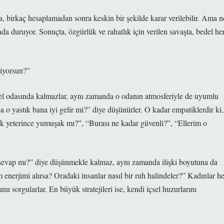
, birkaç hesaplamadan sonra keskin bir şekilde karar verilebilir. Ama n
tada duruyor. Sonuçta, özgürlük ve rahatlık için verilen savaşta, bedel he
diyorsun?”
ostel odasında kalmazlar, aynı zamanda o odanın atmosferiyle de uyumlu
 o yastık bana iyi gelir mi?” diye düşünürler. O kadar empatiklerdir ki,
tık yeterince yumuşak mı?”, “Burası ne kadar güvenli?”, “Ellerim o
 sevap mı?” diye düşünmekle kalmaz, aynı zamanda ilişki boyutuna da
 enerjimi alırsa? Oradaki insanlar nasıl bir ruh halindeler?” Kadınlar he
 sorgularlar. En büyük stratejileri ise, kendi içsel huzurlarını