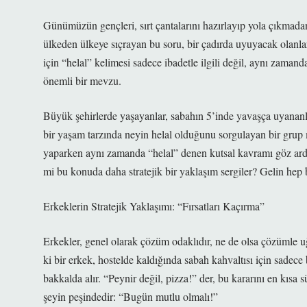
Günümüzün gençleri, sırt çantalarını hazırlayıp yola çıkmadan
ülkeden ülkeye sıçrayan bu soru, bir çadırda uyuyacak olanlar
için “helal” kelimesi sadece ibadetle ilgili değil, aynı zama
önemli bir mevzu.
Büyük şehirlerde yaşayanlar, sabahın 5’inde yavaşça uyananla
bir yaşam tarzında neyin helal olduğunu sorgulayan bir grup ma
yaparken aynı zamanda “helal” denen kutsal kavramı göz ardı 
mi bu konuda daha stratejik bir yaklaşım sergiler? Gelin hep b
Erkeklerin Stratejik Yaklaşımı: “Fırsatları Kaçırma”
Erkekler, genel olarak çözüm odaklıdır, ne de olsa çözümle u
ki bir erkek, hostelde kaldığında sabah kahvaltısı için sade
bakkalda alır. “Peynir değil, pizza!” der, bu kararını en kısa
şeyin peşindedir: “Bugün mutlu olmalı!”