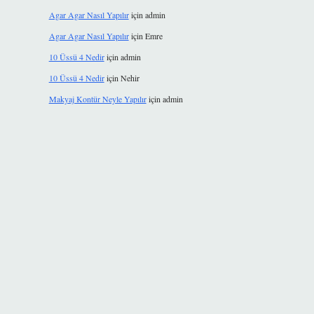
Agar Agar Nasıl Yapılır
için
admin
Agar Agar Nasıl Yapılır
için
Emre
10 Üssü 4 Nedir
için
admin
10 Üssü 4 Nedir
için
Nehir
Makyaj Kontür Neyle Yapılır
için
admin