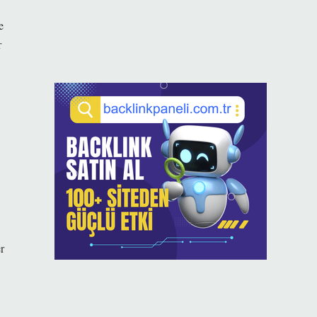
e
r
r