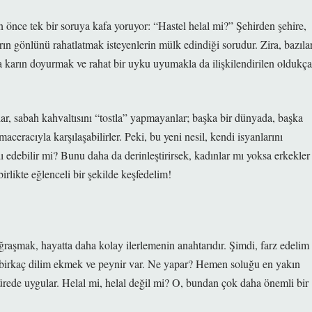
 önce tek bir soruya kafa yoruyor: “Hastel helal mi?” Şehirden şehire,
ın gönlünü rahatlatmak isteyenlerin mülk edindiği sorudur. Zira, bazılar
nda karın doyurmak ve rahat bir uyku uyumakla da ilişkilendirilen oldukça
r, sabah kahvaltısını “tostla” yapmayanlar; başka bir dünyada, başka
ceracıyla karşılaşabilirler. Peki, bu yeni nesil, kendi isyanlarını
edebilir mi? Bunu daha da derinleştirirsek, kadınlar mı yoksa erkekler
irlikte eğlenceli bir şekilde keşfedelim!
ğraşmak, hayatta daha kolay ilerlemenin anahtarıdır. Şimdi, farz edelim
ce birkaç dilim ekmek ve peynir var. Ne yapar? Hemen soluğu en yakın
 sürede uygular. Helal mi, helal değil mi? O, bundan çok daha önemli bir