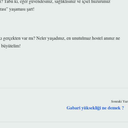
 Tabii ki, eğer güvendesiniz, sağlıklısınız ve içsel huzurunuz
rası” yaşaması şart!
rkı gerçekten var mı? Neler yaşadınız, en unutulmaz hostel anınız ne
a büyütelim!
Sonraki Yaz
Gabari yüksekliği ne demek ?