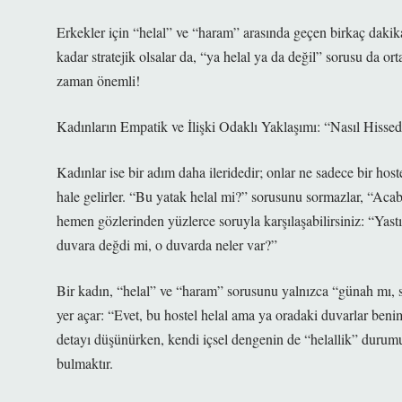
Erkekler için “helal” ve “haram” arasında geçen birkaç dakika
kadar stratejik olsalar da, “ya helal ya da değil” sorusu da or
zaman önemli!
Kadınların Empatik ve İlişki Odaklı Yaklaşımı: “Nasıl Hisse
Kadınlar ise bir adım daha ileridedir; onlar ne sadece bir h
hale gelirler. “Bu yatak helal mi?” sorusunu sormazlar, “Acaba
hemen gözlerinden yüzlerce soruyla karşılaşabilirsiniz: “Yas
duvara değdi mi, o duvarda neler var?”
Bir kadın, “helal” ve “haram” sorusunu yalnızca “günah mı,
yer açar: “Evet, bu hostel helal ama ya oradaki duvarlar benim
detayı düşünürken, kendi içsel dengenin de “helallik” durumunu
bulmaktır.