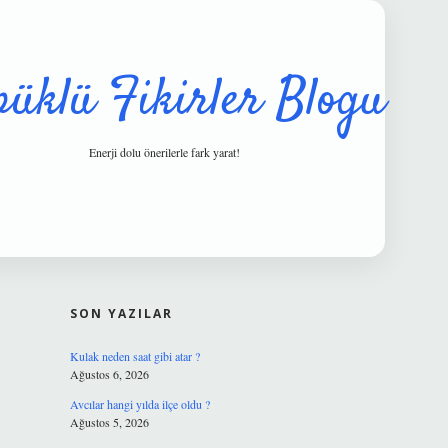
püklü Fikirler Blogu
Enerji dolu önerilerle fark yarat!
SIDEBAR
hiltonbet güvenilir mi
SON YAZILAR
Kulak neden saat gibi atar ?
Ağustos 6, 2026
Avcılar hangi yılda ilçe oldu ?
Ağustos 5, 2026