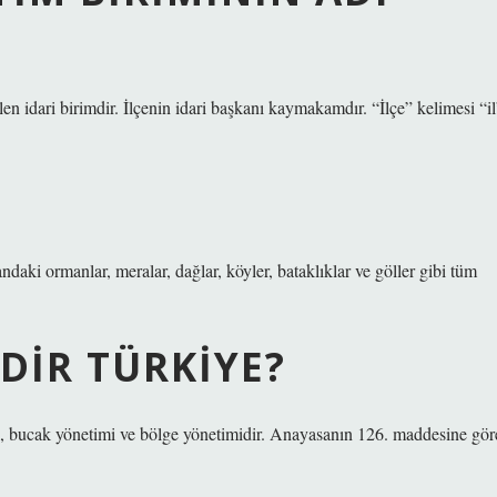
len idari birimdir. İlçenin idari başkanı kaymakamdır. “İlçe” kelimesi “il
landaki ormanlar, meralar, dağlar, köyler, bataklıklar ve göller gibi tüm
EDIR TÜRKIYE?
imi, bucak yönetimi ve bölge yönetimidir. Anayasanın 126. maddesine gör