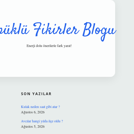
püklü Fikirler Blogu
Enerji dolu önerilerle fark yarat!
SIDEBAR
hiltonbet güv
SON YAZILAR
Kulak neden saat gibi atar ?
Ağustos 6, 2026
Avcılar hangi yılda ilçe oldu ?
Ağustos 5, 2026