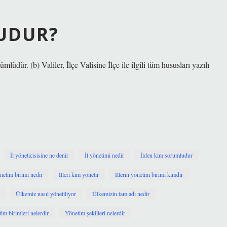
UDUR?
mlüdür. (b) Valiler, İlçe Valisine İlçe ile ilgili tüm hususları yazılı
İl yöneticisisine ne denir
İl yönetimi nedir
İlden kim sorumludur
önetim birimi nedir
İlleri kim yönetir
İllerin yönetim birimi kimdir
Ülkemiz nasıl yönetiliyor
Ülkemizin tam adı nedir
im birimleri nelerdir
Yönetim şekilleri nelerdir