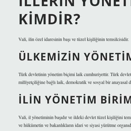
İLLERIN YÖNET
KIMDIR?
Vali, ilin özel idaresinin başı ve tüzel kişiliğinin temsilcisidir.
ÜLKEMIZIN YÖNETIM
Türk devletinin yönetim biçimi laik cumhuriyettir. Türk devle
milliyetçiliğine bağlı laik, demokratik ve sosyal bir anayasal de
İLIN YÖNETIM BIRIM
Vali, il yönetiminin başıdır ve ildeki devlet tüzel kişiliğini te
ve hükümetin ve bakanlıkların idari ve siyasi yürütme organı