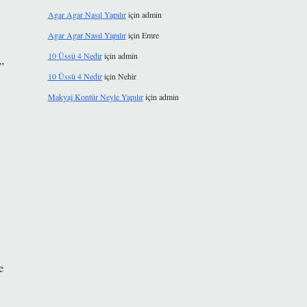
Agar Agar Nasıl Yapılır
için
admin
Agar Agar Nasıl Yapılır
için
Emre
10 Üssü 4 Nedir
için
admin
”
10 Üssü 4 Nedir
için
Nehir
Makyaj Kontür Neyle Yapılır
için
admin
e