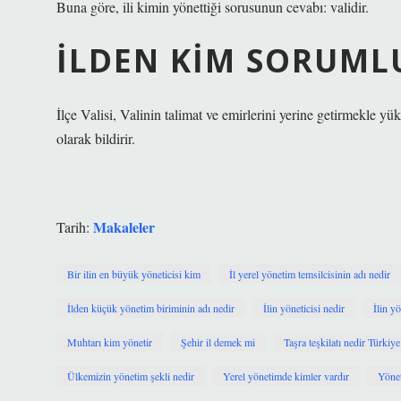
Buna göre, ili kimin yönettiği sorusunun cevabı: validir.
İLDEN KIM SORUML
İlçe Valisi, Valinin talimat ve emirlerini yerine getirmekle yükü
olarak bildirir.
Makaleler
Tarih:
Bir ilin en büyük yöneticisi kim
İl yerel yönetim temsilcisinin adı nedir
İlden küçük yönetim biriminin adı nedir
İlin yöneticisi nedir
İlin y
Muhtarı kim yönetir
Şehir il demek mi
Taşra teşkilatı nedir Türkiye
Ülkemizin yönetim şekli nedir
Yerel yönetimde kimler vardır
Yönet