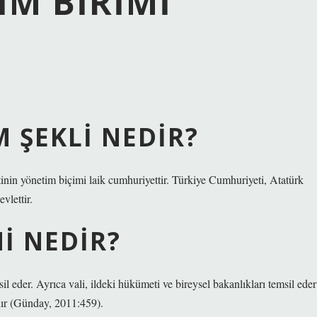
IM BIRIMI
 ŞEKLI NEDIR?
tinin yönetim biçimi laik cumhuriyettir. Türkiye Cumhuriyeti, Atatürk
vlettir.
I NEDIR?
msil eder. Ayrıca vali, ildeki hükümeti ve bireysel bakanlıkları temsil eder
dır (Günday, 2011:459).