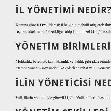
İL YÖNETIMI NEDIR
Kanuna göre İl Özel İdaresi; il halkının mahalli müşterek ihti
seçilen, idarî ve malî özerkliğe sahip kamu tüzel kişiliğine sah
YÖNETIM BIRIMLERI
Muhtarlık, belediye, kaymakamlık ve valilik gibi idari birimle
aşamalı yönetim sayesinde ülke çok daha rahat ve iyi yönetilebil
İLIN YÖNETICISI NE
Vali, illerin yönetimiyle görevli kişidir. Valiler, illerin başı