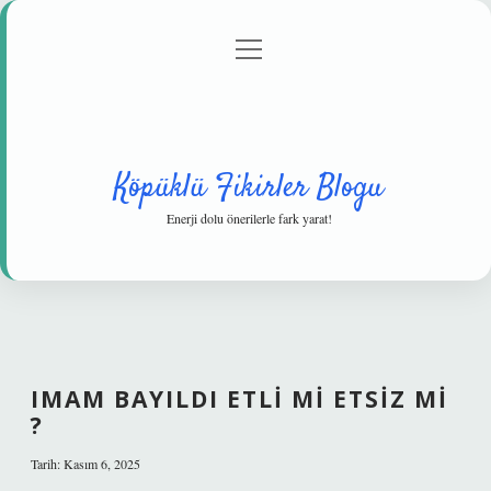
menüyü
Anasayfa
Gizlilik Politikası
Yasal Uyarı
aç
Hakkımızda
Köpüklü Fikirler Blogu
Enerji dolu önerilerle fark yarat!
IMAM BAYILDI ETLI MI ETSIZ MI
?
Tarih: Kasım 6, 2025