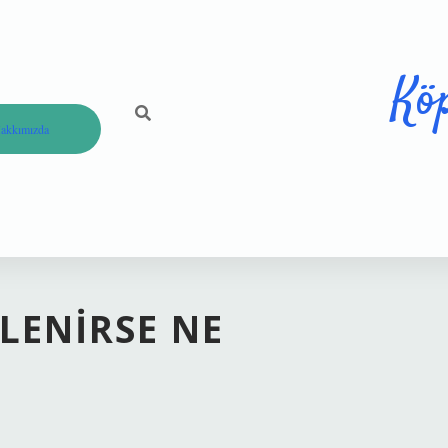
Kö
akkımızda
RLENIRSE NE