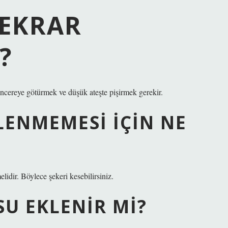
TEKRAR
?
 tencereye götürmek ve düşük ateşte pişirmek gerekir.
RLENMEMESI IÇIN NE
idir. Böylece şekeri kesebilirsiniz.
U EKLENIR MI?