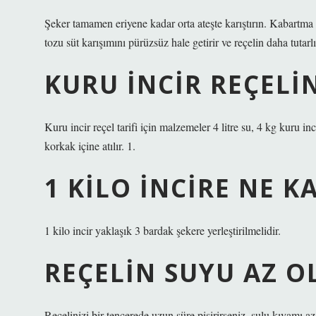
Şeker tamamen eriyene kadar orta ateşte karıştırın. Kabartma
tozu süt karışımını pürüzsüz hale getirir ve reçelin daha tutar
KURU INCIR REÇELI
Kuru incir reçel tarifi için malzemeler 4 litre su, 4 kg kuru inc
korkak içine atılır. 1.
1 KILO INCIRE NE 
1 kilo incir yaklaşık 3 bardak şekere yerleştirilmelidir.
REÇELIN SUYU AZ O
Reçelinizi bir tencerede uzun süre pişirirseniz, sulu kıvamı a