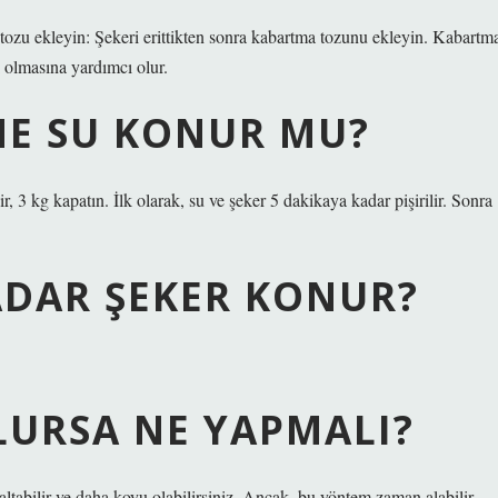
 tozu ekleyin: Şekeri erittikten sonra kabartma tozunu ekleyin. Kabartm
lı olmasına yardımcı olur.
NE SU KONUR MU?
ir, 3 kg kapatın. İlk olarak, su ve şeker 5 dakikaya kadar pişirilir. Sonra
KADAR ŞEKER KONUR?
LURSA NE YAPMALI?
zaltabilir ve daha koyu olabilirsiniz. Ancak, bu yöntem zaman alabilir.