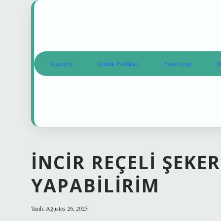
Anasayfa
Gizlilik Politikası
Yasal Uyarı
H
İNCIR REÇELI ŞEKE
YAPABILIRIM
Tarih: Ağustos 26, 2025