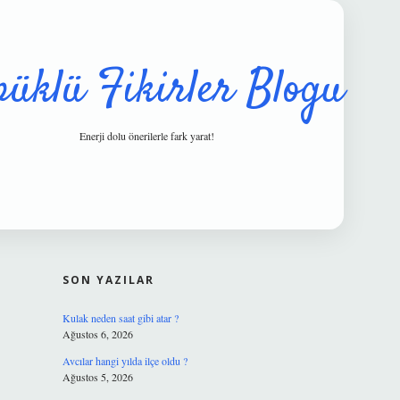
püklü Fikirler Blogu
Enerji dolu önerilerle fark yarat!
SIDEBAR
hiltonbet gü
SON YAZILAR
Kulak neden saat gibi atar ?
Ağustos 6, 2026
Avcılar hangi yılda ilçe oldu ?
Ağustos 5, 2026