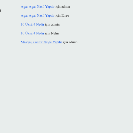
Agar Agar Nasıl Yapılır
için
admin
a
Agar Agar Nasıl Yapılır
için
Emre
10 Üssü 4 Nedir
için
admin
10 Üssü 4 Nedir
için
Nehir
Makyaj Kontür Neyle Yapılır
için
admin