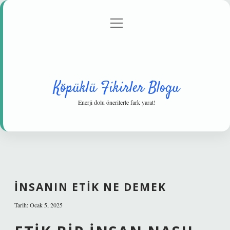
menüyü
Anasayfa
Gizlilik Politikası
Yasal Uyarı
aç
Hakkımızda
Köpüklü Fikirler Blogu
Enerji dolu önerilerle fark yarat!
İNSANIN ETIK NE DEMEK
Tarih: Ocak 5, 2025