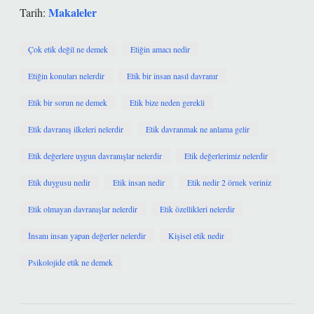
Makaleler
Tarih:
Çok etik değil ne demek
Etiğin amacı nedir
Etiğin konuları nelerdir
Etik bir insan nasıl davranır
Etik bir sorun ne demek
Etik bize neden gerekli
Etik davranış ilkeleri nelerdir
Etik davranmak ne anlama gelir
Etik değerlere uygun davranışlar nelerdir
Etik değerlerimiz nelerdir
Etik duygusu nedir
Etik insan nedir
Etik nedir 2 örnek veriniz
Etik olmayan davranışlar nelerdir
Etik özellikleri nelerdir
İnsanı insan yapan değerler nelerdir
Kişisel etik nedir
Psikolojide etik ne demek