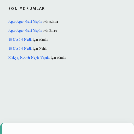
SON YORUMLAR
Agar Agar Nasıl Yapılır
için
admin
Agar Agar Nasıl Yapılır
için
Emre
10 Üssü 4 Nedir
için
admin
10 Üssü 4 Nedir
için
Nehir
Makyaj Kontür Neyle Yapılır
için
admin
güvenilir mi