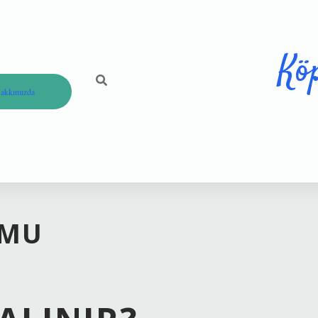
Kö
akkımızda
 MU