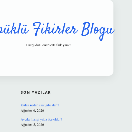
püklü Fikirler Blogu
Enerji dolu önerilerle fark yarat!
SIDEBAR
hiltonbet güve
SON YAZILAR
Kulak neden saat gibi atar ?
Ağustos 6, 2026
Avcılar hangi yılda ilçe oldu ?
Ağustos 5, 2026