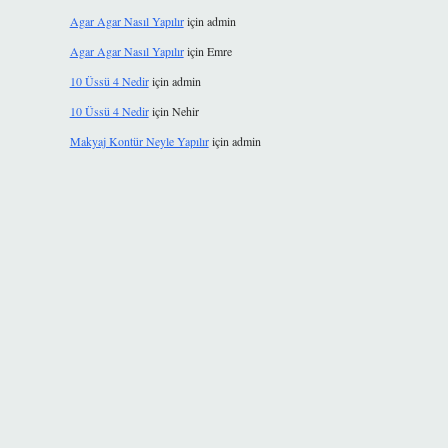
Agar Agar Nasıl Yapılır
için
admin
Agar Agar Nasıl Yapılır
için
Emre
10 Üssü 4 Nedir
için
admin
10 Üssü 4 Nedir
için
Nehir
Makyaj Kontür Neyle Yapılır
için
admin