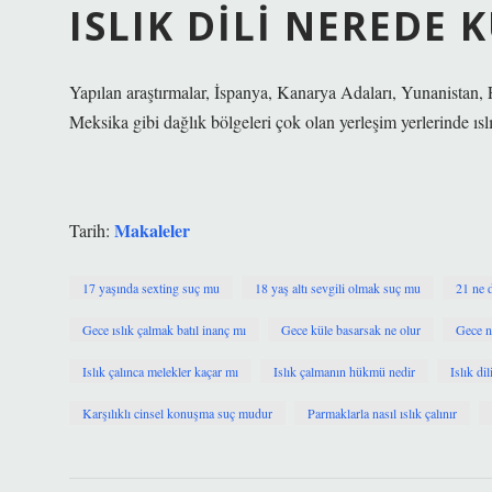
ISLIK DILI NEREDE 
Yapılan araştırmalar, İspanya, Kanarya Adaları, Yunanistan
Meksika gibi dağlık bölgeleri çok olan yerleşim yerlerinde ıs
Makaleler
Tarih:
17 yaşında sexting suç mu
18 yaş altı sevgili olmak suç mu
21 ne 
Gece ıslık çalmak batıl inanç mı
Gece küle basarsak ne olur
Gece n
Islık çalınca melekler kaçar mı
Islık çalmanın hükmü nedir
Islık dil
Karşılıklı cinsel konuşma suç mudur
Parmaklarla nasıl ıslık çalınır