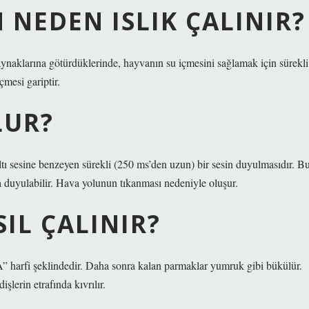
 NEDEN ISLIK ÇALINIR?
naklarına götürdüklerinde, hayvanın su içmesini sağlamak için sürekli
çmesi gariptir.
LUR?
ıltı sesine benzeyen sürekli (250 ms’den uzun) bir sesin duyulmasıdır. B
la duyulabilir. Hava yolunun tıkanması nedeniyle oluşur.
SIL ÇALINIR?
“A” harfi şeklindedir. Daha sonra kalan parmaklar yumruk gibi bükülür.
şlerin etrafında kıvrılır.