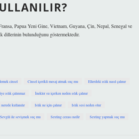
KULLANILIR?
, Fransa, Papua Yeni Gine, Vietnam, Guyana, Çin, Nepal, Senegal ve
lık dillerinin bulunduğunu göstermektedir.
demek cinsel
Cinsel içerikli mesaj atmak suç mu
Ellerdeki ıslık nasıl çalınır
iye ıslık çalınmaz
İnekler su içerken neden ıslık çalınır
i nerede kullanılır
Islık ne için çalınır
Islık sesi neden olur
Sevgili ile sevişmek suç mu
Sexting cezası nedir
Sexting yapmak suç mu