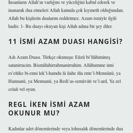
İnsanların Allah’ın varlığını ve yüceliğini kabul ederek ve
inanarak dua etmeleri Allah katında çok kıymetli olduğundan,
Allah bu kişilerin dualarını reddetmez. Azam ismiyle ilgili
hadis: 1- Bu duayı okuyan kişi Allah adına bir şey diler.
11 İSMI AZAM DUASI HANGISI?
Adı Azam Duası. Türkçe okunuşu: Eûzü bi’llâhimineş
satanirracim. Bismillahirrahmanirrahim. Allâhumme inni
es’elüke bi-enni lek’l-hamdu lâ ilahe illa ente’l-Mennânü, ya
Hannanü, ya Mennanü, ya Bedi’as-semâvâti ve’l-ard, Ya zel
celali vel oyun.
REGL IKEN ISMI AZAM
OKUNUR MU?
Kadınlar adet dönemlerinde veya lohusalık dönemlerinde dua