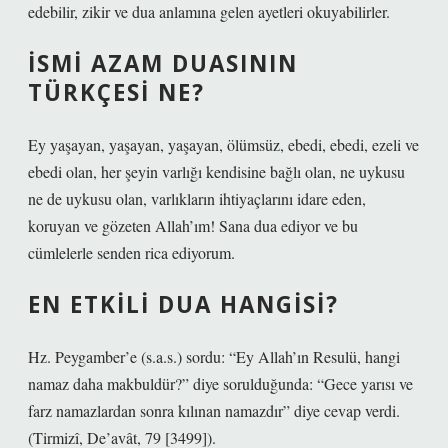
edebilir, zikir ve dua anlamına gelen ayetleri okuyabilirler.
İSMI AZAM DUASININ
TÜRKÇESI NE?
Ey yaşayan, yaşayan, yaşayan, ölümsüz, ebedi, ebedi, ezeli ve
ebedi olan, her şeyin varlığı kendisine bağlı olan, ne uykusu
ne de uykusu olan, varlıkların ihtiyaçlarını idare eden,
koruyan ve gözeten Allah’ım! Sana dua ediyor ve bu
cümlelerle senden rica ediyorum.
EN ETKILI DUA HANGISI?
Hz. Peygamber’e (s.a.s.) sordu: “Ey Allah’ın Resulü, hangi
namaz daha makbuldür?” diye sorulduğunda: “Gece yarısı ve
farz namazlardan sonra kılınan namazdır” diye cevap verdi.
(Tirmizî, De’avât, 79 [3499]).