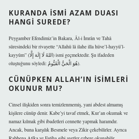
KURANDA ISMI AZAM DUASI
HANGI SUREDE?
Peygamber Efendimiz’in Bakara, Âl-i İmrân ve Tahâ
sûresindeki bir rivayette “Allahü lâ ilahe illa hüve’l-hayyü’l-
kayyûm” (اللهُ لَا إِلَهَ إِلَّا) ismi geçmektedir. Şu ifadeden
oluştuğunu söyledi: هُوَ الْحَيُّ الْقَيُّومُ).
CÜNÜPKEN ALLAH’IN ISIMLERI
OKUNUR MU?
Cinsel ilişkiden sonra temizlenmemiş, yani abdest almamış
kişilere cünüp denir. Kabe’yi tavaf etmek, Kur’an okumak ve
namaz kılmak gibi ibadetleri cennette yapmak haramdır.
Ancak, buna karşılık Besmele veya Zikir çekebilirler. Ayrıca
Rabbena Atîka ve Fatiha gibi ayetler ezbere okunabilir.