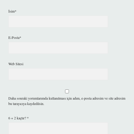
İsim*
E-Posta*
Web Sitesi
Daha sonraki yorumlarımda kullanılması için adım, e-posta adresim ve site adresim
bu tarayıcıya kaydedilsin.
6 + 2 kaçtır?
*