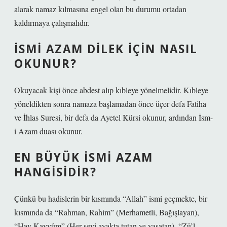
alarak namaz kılmasına engel olan bu durumu ortadan
kaldırmaya çalışmalıdır.
İSMI AZAM DILEK İÇIN NASIL
OKUNUR?
Okuyacak kişi önce abdest alıp kıbleye yönelmelidir. Kıbleye
yöneldikten sonra namaza başlamadan önce üçer defa Fatiha
ve İhlas Suresi, bir defa da Ayetel Kürsi okunur, ardından İsm-
i Azam duası okunur.
EN BÜYÜK ISMI AZAM
HANGISIDIR?
Çünkü bu hadislerin bir kısmında “Allah” ismi geçmekte, bir
kısmında da “Rahman, Rahim” (Merhametli, Bağışlayan),
“Hay Kayyûm” (Her şeyi ayakta tutan ve yaşatan), “Zü’l-