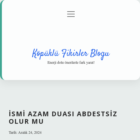
menüyü
Anasayfa
Gizlilik Politikası
Yasal Uyarı
aç
Hakkımızda
Köpüklü Fikirler Blogu
Enerji dolu önerilerle fark yarat!
İSMI AZAM DUASI ABDESTSIZ
OLUR MU
Tarih: Aralık 24, 2024