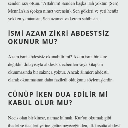
senden razı olsun. “Allah’ım! Senden başka ilah yoktur. (Sen)
Mennân’sın (çokça nimet verensin), Sen gökleri ve yeri henüz
yokken yaratansın, Sen azamet ve kerem sahibisin.
İSMI AZAM ZIKRI ABDESTSIZ
OKUNUR MU?
Azam ismi abdestsiz okunabilir mi? Azam ismi bir sure
değildir, dolayısıyla abdestsiz ezberden veya kitaptan
okunmasında bir sakınca yoktur. Ancak âlimler; abdestli
olarak okunmasının daha faziletli olduğunu söylemişlerdir.
CÜNÜP IKEN DUA EDILIR MI
KABUL OLUR MU?
Necis olan bir kimse, namaz kılmak, Kur’an okumak gibi
ibadet ve itaatleri yerine getiremeyeceğinden, ilk fırsatta abdest