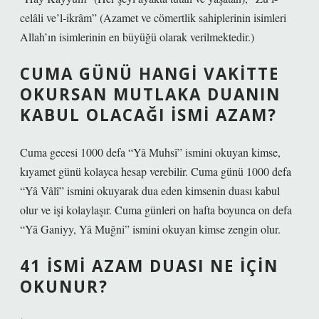
celâli ve’l-ikrâm” (Azamet ve cömertlik sahiplerinin isimleri
Allah’ın isimlerinin en büyüğü olarak verilmektedir.)
CUMA GÜNÜ HANGI VAKITTE
OKURSAN MUTLAKA DUANIN
KABUL OLACAĞI ISMI AZAM?
Cuma gecesi 1000 defa “Yâ Muhsî” ismini okuyan kimse,
kıyamet günü kolayca hesap verebilir. Cuma günü 1000 defa
“Yâ Vâlî” ismini okuyarak dua eden kimsenin duası kabul
olur ve işi kolaylaşır. Cuma günleri on hafta boyunca on defa
“Yâ Ganiyy, Yâ Muğni” ismini okuyan kimse zengin olur.
41 ISMI AZAM DUASI NE IÇIN
OKUNUR?