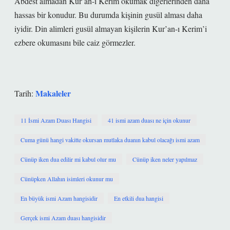
Abdest almadan Kur’an-ı Kerim okumak diğerlerinden daha
hassas bir konudur. Bu durumda kişinin gusül alması daha
iyidir. Din alimleri gusül almayan kişilerin Kur’an-ı Kerim’i
ezbere okumasını bile caiz görmezler.
Makaleler
Tarih:
11 İsmi Azam Duası Hangisi
41 ismi azam duası ne için okunur
Cuma günü hangi vakitte okursan mutlaka duanın kabul olacağı ismi azam
Cünüp iken dua edilir mi kabul olur mu
Cünüp iken neler yapılmaz
Cünüpken Allahın isimleri okunur mu
En büyük ismi Azam hangisidir
En etkili dua hangisi
Gerçek ismi Azam duası hangisidir