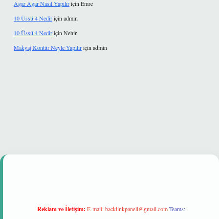
Agar Agar Nasıl Yapılır
için
Emre
10 Üssü 4 Nedir
için
admin
10 Üssü 4 Nedir
için
Nehir
Makyaj Kontür Neyle Yapılır
için
admin
üvenilir mi
Reklam ve İletişim:
E-mail:
backlinkpaneli@gmail.com
Teams: