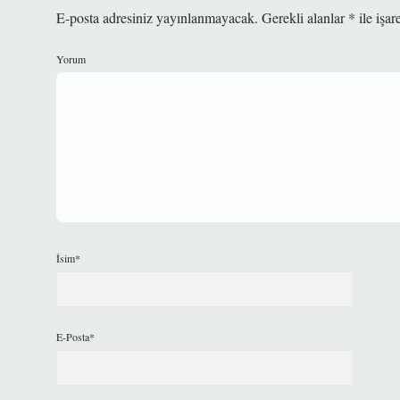
E-posta adresiniz yayınlanmayacak.
Gerekli alanlar
*
ile işar
Yorum
İsim*
E-Posta*