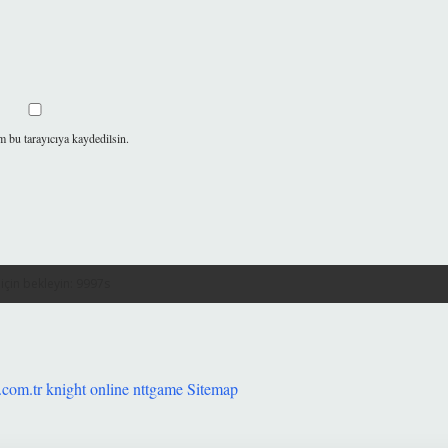
m bu tarayıcıya kaydedilsin.
.com.tr
knight online
nttgame
Sitemap