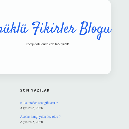
püklü Fikirler Blogu
Enerji dolu önerilerle fark yarat!
SIDEBAR
hiltonbet güvenilir mi
SON YAZILAR
Kulak neden saat gibi atar ?
Ağustos 6, 2026
Avcılar hangi yılda ilçe oldu ?
Ağustos 5, 2026