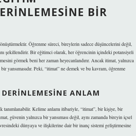
ERINLEMESINE BIR
önüştürmektir. Öğrenme süreci, bireylerin sadece düşüncelerini değil,
ı şekillendirir. Bir eğitimci olarak, her öğrencinin içindeki potansiyeli
irmesini görmek beni her zaman heyecanlandırır. Ancak itimat, yalnızca
de bir yansımasıdır. Peki, “itimat” ne demek ve bu kavram, öğrenme
E DERINLEMESINE ANLAM
 tanımlanabilir. Kelime anlamı itibariyle, “itimat”, bir kişiye, bir
mat, güvenin yalnızca bir yansıması değil, aynı zamanda bireyin içsel
evresindeki dünyaya ve ilişkilerine dair bir inanç sistemi geliştirmesine