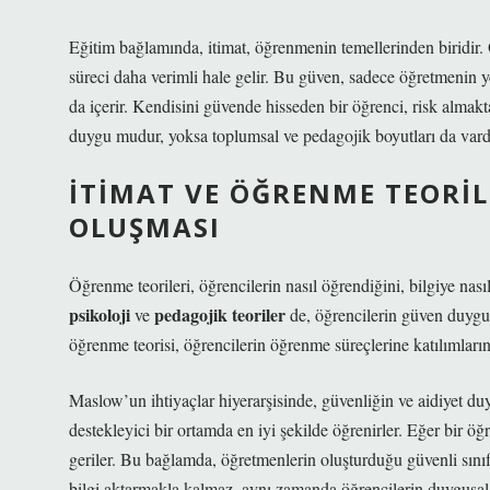
Eğitim bağlamında, itimat, öğrenmenin temellerinden biridir.
süreci daha verimli hale gelir. Bu güven, sadece öğretmenin 
da içerir. Kendisini güvende hisseden bir öğrenci, risk almak
duygu mudur, yoksa toplumsal ve pedagojik boyutları da vard
İTIMAT VE ÖĞRENME TEORIL
OLUŞMASI
Öğrenme teorileri, öğrencilerin nasıl öğrendiğini, bilgiye nasıl
psikoloji
pedagojik teoriler
ve
de, öğrencilerin güven duygusu
öğrenme teorisi, öğrencilerin öğrenme süreçlerine katılımların
Maslow’un ihtiyaçlar hiyerarşisinde, güvenliğin ve aidiyet d
destekleyici bir ortamda en iyi şekilde öğrenirler. Eğer bir ö
geriler. Bu bağlamda, öğretmenlerin oluşturduğu güvenli sınıf 
bilgi aktarmakla kalmaz, aynı zamanda öğrencilerin duygusal