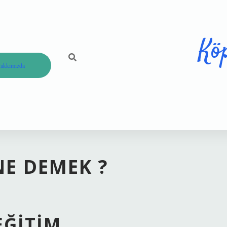
Kö
akkımızda
NE DEMEK ?
EĞITIM