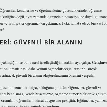
 Öğrenciler, kendilerine ve öğretmenlerine güvendiklerinde, öğrenme
yetkinliğine değil, aynı zamanda öğrencinin potansiyeline duyduğu inanc
tan ve yeni şeyler öğrenmekten çekinmez. Peki, itimat sadece bireysel bi
ır?
ERI: GÜVENLI BIR ALANIN
Gelişimse
 yaklaştığını ve bunu nasıl içselleştirdiğini açıklamaya çalışır.
 ve itimatla nasıl daha verimli öğrenebileceğini araştırır. Birçok
ı artıracak güvenli bir alanın oluşturulmasının önemini vurgular.
uygusunun temel bir ihtiyaç olduğunu görürüz. Öğrenciler, güvenli ve
ğrenci kendisini güvende hissetmezse, öğrenme süreçleri aksar ve gelişim
ortamları, öğrencilerin itimat duygusunu pekiştirir. Eğitimciler, yalnızc
 ihtiyaçlarını da göz önünde bulundurur.