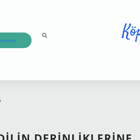
Kö
akkımızda
?
DILIN DERINLIKLERINE