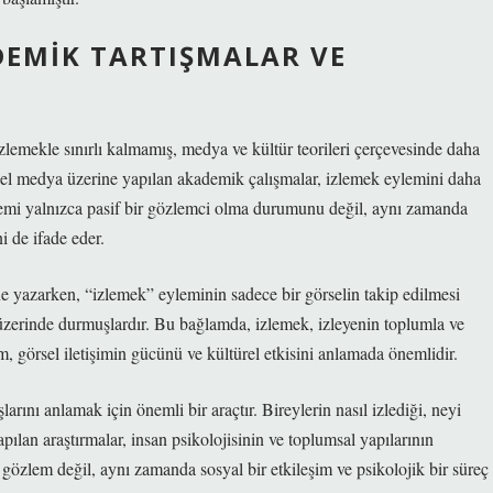
EMIK TARTIŞMALAR VE
lemekle sınırlı kalmamış, medya ve kültür teorileri çerçevesinde daha
örsel medya üzerine yapılan akademik çalışmalar, izlemek eylemini daha
lemi yalnızca pasif bir gözlemci olma durumunu değil, aynı zamanda
i de ifade eder.
ine yazarken, “izlemek” eyleminin sadece bir görselin takip edilmesi
u üzerinde durmuşlardır. Bu bağlamda, izlemek, izleyenin toplumla ve
, görsel iletişimin gücünü ve kültürel etkisini anlamada önemlidir.
arını anlamak için önemli bir araçtır. Bireylerin nasıl izlediği, neyi
pılan araştırmalar, insan psikolojisinin ve toplumsal yapılarının
r gözlem değil, aynı zamanda sosyal bir etkileşim ve psikolojik bir süreç