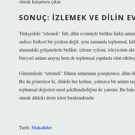
olarak karşımıza çıkar.
SONUÇ: İZLEMEK VE DILIN E
Türkçedeki “izlemek” fiili, dilin evrimiyle birlikte farklı a
sadece fiziksel bir gözlem değil, aynı zamanda toplumsal, kül
alanındaki gelişmelerle birlikte, izleme eylemi, izleyicinin 
bireysel anlam arayışı hem de toplumsal yapılarla olan etkileşim
Günümüzde “izlemek” fiilinin anlamının genişlemesi, dilin din
Bu da gösteriyor ki, dildeki her kelime, yalnızca bir anlam ta
toplumsal değerleri nasıl şekillendirdiğini de yansıtır. Bu b
olarak dildeki derin izleri bırakmaktadır.
Makaleler
Tarih: