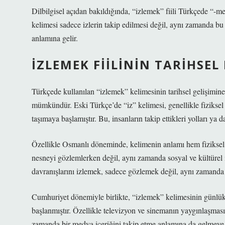
Dilbilgisel açıdan bakıldığında, “izlemek” fiili Türkçede “-mek
kelimesi sadece izlerin takip edilmesi değil, aynı zamanda bu
anlamına gelir.
İZLEMEK FIILININ TARIHSEL
Türkçede kullanılan “izlemek” kelimesinin tarihsel gelişimin
mümkündür. Eski Türkçe’de “iz” kelimesi, genellikle fiziksel 
taşımaya başlamıştır. Bu, insanların takip ettikleri yolları ya 
Özellikle Osmanlı döneminde, kelimenin anlamı hem fiziksel h
nesneyi gözlemlerken değil, aynı zamanda sosyal ve kültürel i
davranışlarını izlemek, sadece gözlemek değil, aynı zamanda o
Cumhuriyet dönemiyle birlikte, “izlemek” kelimesinin günlük 
başlanmıştır. Özellikle televizyon ve sinemanın yaygınlaşmasıy
zamanda bir medya içeriğini takip etme anlamına da gelmeye 