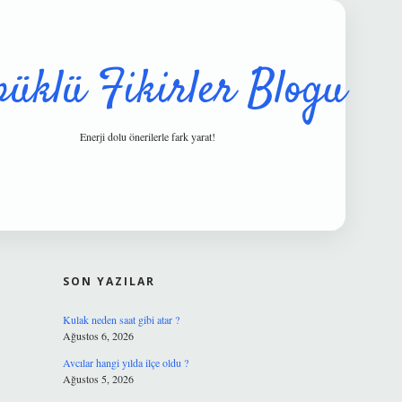
püklü Fikirler Blogu
Enerji dolu önerilerle fark yarat!
SIDEBAR
hiltonbet güvenilir mi
SON YAZILAR
Kulak neden saat gibi atar ?
Ağustos 6, 2026
Avcılar hangi yılda ilçe oldu ?
Ağustos 5, 2026