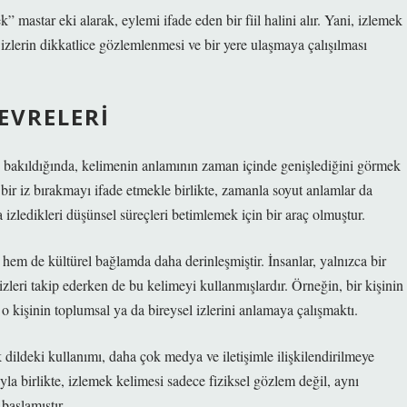
” mastar eki alarak, eylemi ifade eden bir fiil halini alır. Yani, izlemek
 izlerin dikkatlice gözlemlenmesi ve bir yere ulaşmaya çalışılması
 EVRELERI
e bakıldığında, kelimenin anlamının zaman içinde genişlediğini görmek
bir iz bırakmayı ifade etmekle birlikte, zamanla soyut anlamlar da
da izledikleri düşünsel süreçleri betimlemek için bir araç olmuştur.
em de kültürel bağlamda daha derinleşmiştir. İnsanlar, yalnızca bir
zleri takip ederken de bu kelimeyi kullanmışlardır. Örneğin, bir kişinin
 kişinin toplumsal ya da bireysel izlerini anlamaya çalışmaktı.
dildeki kullanımı, daha çok medya ve iletişimle ilişkilendirilmeye
la birlikte, izlemek kelimesi sadece fiziksel gözlem değil, aynı
başlamıştır.