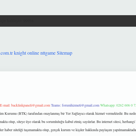
.com.tr
knight online
nttgame
Sitemap
E-mail:
backlinkpaneli@gmail.com
Teams:
forumhizmeti@gmail.com
Whatsapp: 0262 606 0 7
işim Kurumu (BTK) tarafından onaylanmış bir Yer Sağlayıcı olarak hizmet vermektedir. Bu neden
kta olup, siteye üye olarak bu sorumluluğu kabul etmiş sayılırlar. Bu internet sitesi, herhangi 
kler haber niteliği taşımamakta olup, gerçek kurum ve kişiler hakkında paylaşım yapılmamaktadır.