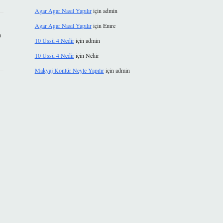
Agar Agar Nasıl Yapılır
için
admin
Agar Agar Nasıl Yapılır
için
Emre
ı
10 Üssü 4 Nedir
için
admin
10 Üssü 4 Nedir
için
Nehir
Makyaj Kontür Neyle Yapılır
için
admin