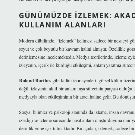
GÜNÜMÜZDE İZLEMEK: AKAD
KULLANIM ALANLARI
Modern dilbilimde, “izlemek” kelimesi sadece bir nesneyi göz
soyut ve çok boyutlu bir kavram halini almıştır. Özellikle g
derinlemesine incelemektedir. Medya teorilerinde, izleme ey
izleyenin, içerik ile kurduğu etkileşimi, anlam yaratma sürecin
Roland Barthes
gibi kültür teorisyenleri, görsel kültür üzer
değil, izleyenin aktif bir anlam inşa sürecinin parçası olduğ
medyayla olan etkileşiminin bir aracı haline gelir. Bu dönüşüm
Sosyal bilimler ve psikoloji alanında da izleme, insan davranışl
izlediği ve izleme sürecinde nasıl anlam oluşturduğuna dair ya
derinliklerine ışık tutmaktadır. Bu açıdan, izlemek, sadece bi