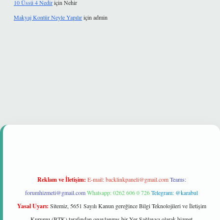
10 Üssü 4 Nedir
için
Nehir
Makyaj Kontür Neyle Yapılır
için
admin
onbet güvenilir mi
Reklam ve İletişim:
E-mail:
backlinkpaneli@gmail.com
Teams:
forumhizmeti@gmail.com
Whatsapp: 0262 606 0 726
Telegram: @karabul
Yasal Uyarı:
Sitemiz, 5651 Sayılı Kanun gereğince Bilgi Teknolojileri ve İletişim
Kurumu (BTK) tarafından onaylanmış bir Yer Sağlayıcı olarak hizmet