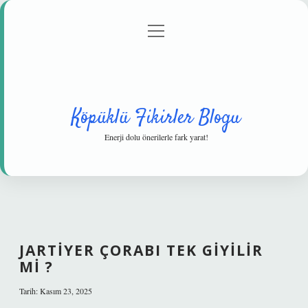
menüyü
Anasayfa
Gizlilik Politikası
Yasal Uyarı
aç
Hakkımızda
Köpüklü Fikirler Blogu
Enerji dolu önerilerle fark yarat!
JARTIYER ÇORABI TEK GIYILIR
MI ?
Tarih: Kasım 23, 2025