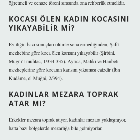
öğretmeli ve cenaze töreni sırasında ona rehberlik etmelidir.
KOCASI ÖLEN KADIN KOCASINI
YIKAYABILIR MI?
Evliliğin bazı sonuçları ölümle sona ermediğinden, Şafiî
mezhebine göre koca ölen karısını yıkayabilir (Şirbinî,
Muğni’l-muhtâc, 1/334-335). Ayrıca, Mâlikî ve Hanbelî
mezheplerine göre kocanın karısını yıkaması caizdir (İbn
Kudâme, el-Muğnî, 2/394).
KADINLAR MEZARA TOPRAK
ATAR MI?
Erkekler mezara toprak atıyor, kadınlar mezara yaklaşmıyor,
hatta bazı bölgelerde mezarlığa bile gelmiyorlar.