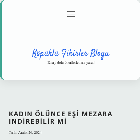
menüyü
Anasayfa
Gizlilik Politikası
Yasal Uyarı
aç
Hakkımızda
Köpüklü Fikirler Blogu
Enerji dolu önerilerle fark yarat!
KADIN ÖLÜNCE EŞI MEZARA
INDIREBILIR MI
Tarih: Aralık 26, 2024