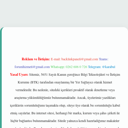
üvenilir mi
Reklam ve İletişim:
E-mail:
backlinkpaneli@gmail.com
Teams:
forumhizmeti@gmail.com
Whatsapp: 0262 606 0 726
Telegram: @karabul
Yasal Uyarı:
Sitemiz, 5651 Sayılı Kanun gereğince Bilgi Teknolojileri ve İletişim
Kurumu (BTK) tarafından onaylanmış bir Yer Sağlayıcı olarak hizmet
vermektedir. Bu nedenle, sitedeki içerikleri proaktif olarak denetleme veya
araştırma yükümlülüğümüz bulunmamaktadır. Ancak, üyelerimiz yazdıkları
içeriklerin sorumluluğunu taşımakta olup, siteye üye olarak bu sorumluluğu kabul
etmiş sayılırlar. Bu internet sitesi, herhangi bir marka, kurum veya şahıs şirketi ile
hiçbir bağlantısı bulunmamaktadır. Sitede yalnızca kendi hazırladığımız makaleler