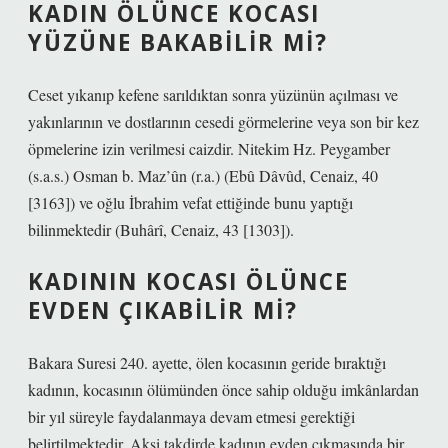
KADIN ÖLÜNCE KOCASI
YÜZÜNE BAKABILIR MI?
Ceset yıkanıp kefene sarıldıktan sonra yüzünün açılması ve
yakınlarının ve dostlarının cesedi görmelerine veya son bir kez
öpmelerine izin verilmesi caizdir. Nitekim Hz. Peygamber
(s.a.s.) Osman b. Maz’ûn (r.a.) (Ebû Dâvûd, Cenaiz, 40
[3163]) ve oğlu İbrahim vefat ettiğinde bunu yaptığı
bilinmektedir (Buhârî, Cenaiz, 43 [1303]).
KADININ KOCASI ÖLÜNCE
EVDEN ÇIKABILIR MI?
Bakara Suresi 240. ayette, ölen kocasının geride bıraktığı
kadının, kocasının ölümünden önce sahip olduğu imkânlardan
bir yıl süreyle faydalanmaya devam etmesi gerektiği
belirtilmektedir. Aksi takdirde kadının evden çıkmasında bir