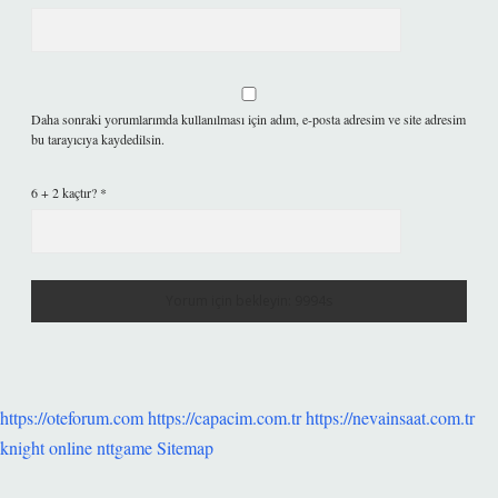
Daha sonraki yorumlarımda kullanılması için adım, e-posta adresim ve site adresim
bu tarayıcıya kaydedilsin.
6 + 2 kaçtır?
*
https://oteforum.com
https://capacim.com.tr
https://nevainsaat.com.tr
knight online
nttgame
Sitemap