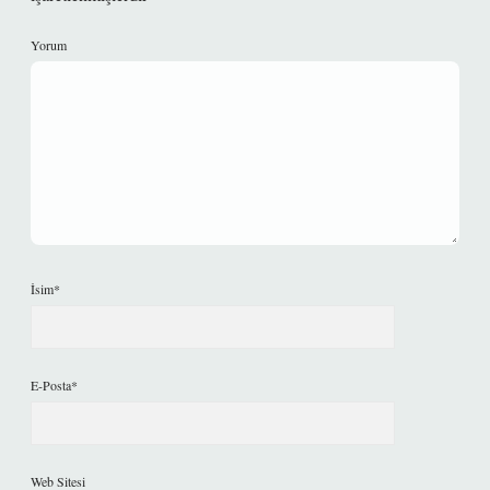
Yorum
İsim*
E-Posta*
Web Sitesi