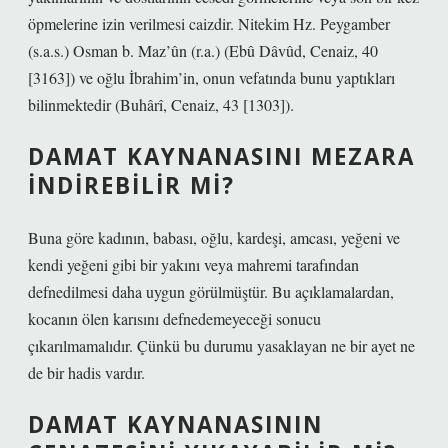
öpmelerine izin verilmesi caizdir. Nitekim Hz. Peygamber
(s.a.s.) Osman b. Maz’ûn (r.a.) (Ebû Dâvûd, Cenaiz, 40
[3163]) ve oğlu İbrahim’in, onun vefatında bunu yaptıkları
bilinmektedir (Buhârî, Cenaiz, 43 [1303]).
DAMAT KAYNANASINI MEZARA
INDIREBILIR MI?
Buna göre kadının, babası, oğlu, kardeşi, amcası, yeğeni ve
kendi yeğeni gibi bir yakını veya mahremi tarafından
defnedilmesi daha uygun görülmüştür. Bu açıklamalardan,
kocanın ölen karısını defnedemeyeceği sonucu
çıkarılmamalıdır. Çünkü bu durumu yasaklayan ne bir ayet ne
de bir hadis vardır.
DAMAT KAYNANASININ