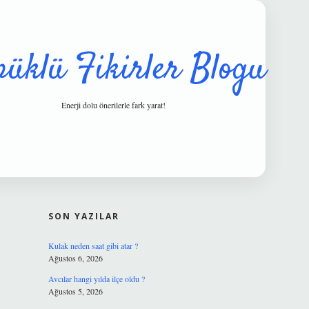
püklü Fikirler Blogu
Enerji dolu önerilerle fark yarat!
SIDEBAR
hiltonbet güv
SON YAZILAR
Kulak neden saat gibi atar ?
Ağustos 6, 2026
Avcılar hangi yılda ilçe oldu ?
Ağustos 5, 2026