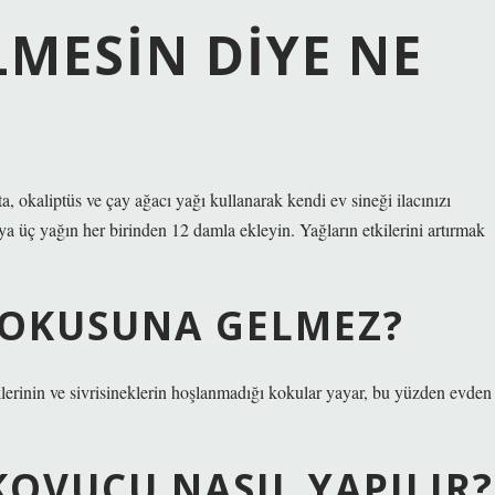
MESIN DIYE NE
, okaliptüs ve çay ağacı yağı kullanarak kendi ev sineği ilacınızı
suya üç yağın her birinden 12 damla ekleyin. Yağların etkilerini artırmak
KOKUSUNA GELMEZ?
klerinin ve sivrisineklerin hoşlanmadığı kokular yayar, bu yüzden evden
OVUCU NASIL YAPILIR?