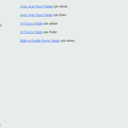
Agar Agar Nasıl Yapılır
için
admin
Agar Agar Nasıl Yapılır
için
Emre
10 Üssü 4 Nedir
için
admin
i
10 Üssü 4 Nedir
için
Nehir
Makyaj Kontür Neyle Yapılır
için
admin
k