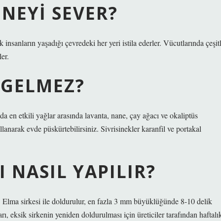
 NEYI SEVER?
insanların yaşadığı çevredeki her yeri istila ederler. Vücutlarında çeşitl
ler.
 GELMEZ?
da en etkili yağlar arasında lavanta, nane, çay ağacı ve okaliptüs
llanarak evde püskürtebilirsiniz. Sivrisinekler karanfil ve portakal
I NASIL YAPILIR?
lır. Elma sirkesi ile doldurulur, en fazla 3 mm büyüklüğünde 8-10 delik
ları, eksik sirkenin yeniden doldurulması için üreticiler tarafından haftalı