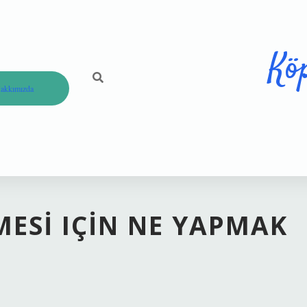
Kö
akkımızda
ESI IÇIN NE YAPMAK