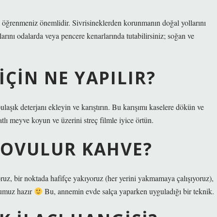
zı öğrenmeniz önemlidir. Sivrisineklerden korunmanın doğal yollarını
arını odalarda veya pencere kenarlarında tutabilirsiniz; soğan ve
IÇIN NE YAPILIR?
bulaşık deterjanı ekleyin ve karıştırın. Bu karışımı kaselere dökün ve
tlı meyve koyun ve üzerini streç filmle iyice örtün.
KOVULUR KAHVE?
oruz, bir noktada hafifçe yakıyoruz (her yerini yakmamaya çalışıyoruz),
cumuz hazır
Bu, annemin evde salça yaparken uyguladığı bir teknik.