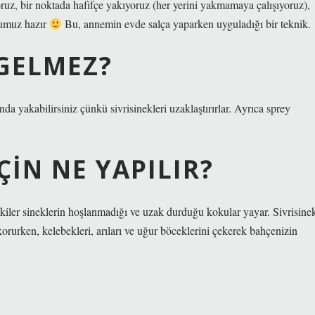
oruz, bir noktada hafifçe yakıyoruz (her yerini yakmamaya çalışıyoruz),
cumuz hazır
Bu, annemin evde salça yaparken uyguladığı bir teknik.
 GELMEZ?
da yakabilirsiniz çünkü sivrisinekleri uzaklaştırırlar. Ayrıca sprey
ÇIN NE YAPILIR?
itkiler sineklerin hoşlanmadığı ve uzak durduğu kokular yayar. Sivrisine
 korurken, kelebekleri, arıları ve uğur böceklerini çekerek bahçenizin