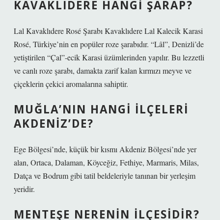
KAVAKLIDERE HANGI ŞARAP?
Lal Kavaklıdere Rosé Şarabı Kavaklıdere Lal Kalecik Karasi
Rosé, Türkiye’nin en popüler roze şarabıdır. “Lâl”, Denizli’de
yetiştirilen “Çal”-ecik Karasi üzümlerinden yapılır. Bu lezzetli
ve canlı roze şarabı, damakta zarif kalan kırmızı meyve ve
çiçeklerin çekici aromalarına sahiptir.
MUĞLA’NIN HANGI ILÇELERI
AKDENIZ’DE?
Ege Bölgesi’nde, küçük bir kısmı Akdeniz Bölgesi’nde yer
alan, Ortaca, Dalaman, Köyceğiz, Fethiye, Marmaris, Milas,
Datça ve Bodrum gibi tatil beldeleriyle tanınan bir yerleşim
yeridir.
MENTEŞE NERENIN ILÇESIDIR?