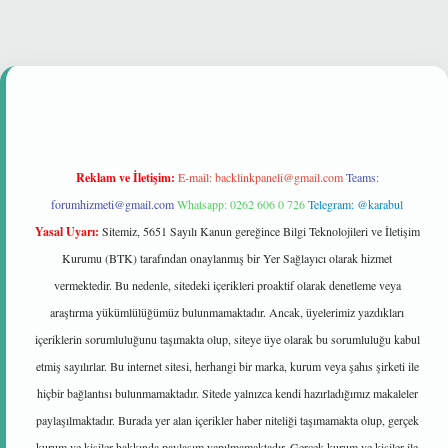
 mi
Reklam ve İletişim:
E-mail:
backlinkpaneli@gmail.com
Teams:
forumhizmeti@gmail.com
Whatsapp: 0262 606 0 726
Telegram: @karabul
Yasal Uyarı:
Sitemiz, 5651 Sayılı Kanun gereğince Bilgi Teknolojileri ve İletişim
Kurumu (BTK) tarafından onaylanmış bir Yer Sağlayıcı olarak hizmet
vermektedir. Bu nedenle, sitedeki içerikleri proaktif olarak denetleme veya
araştırma yükümlülüğümüz bulunmamaktadır. Ancak, üyelerimiz yazdıkları
içeriklerin sorumluluğunu taşımakta olup, siteye üye olarak bu sorumluluğu kabul
etmiş sayılırlar. Bu internet sitesi, herhangi bir marka, kurum veya şahıs şirketi ile
hiçbir bağlantısı bulunmamaktadır. Sitede yalnızca kendi hazırladığımız makaleler
paylaşılmaktadır. Burada yer alan içerikler haber niteliği taşımamakta olup, gerçek
kurum ve kişiler hakkında paylaşım yapılmamaktadır. Gerçek kurum ve kişiler ile