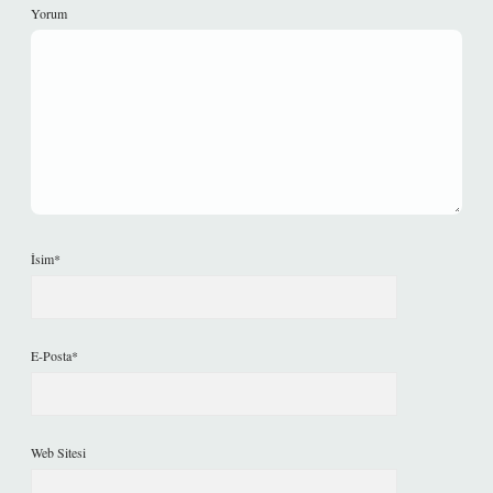
Yorum
İsim*
E-Posta*
Web Sitesi