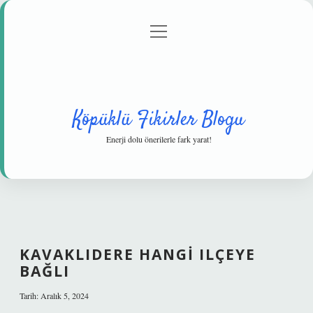
menüyü
Anasayfa
Gizlilik Politikası
Yasal Uyarı
aç
Hakkımızda
Köpüklü Fikirler Blogu
Enerji dolu önerilerle fark yarat!
KAVAKLIDERE HANGI ILÇEYE
BAĞLI
Tarih: Aralık 5, 2024