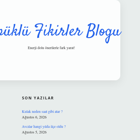
püklü Fikirler Blogu
Enerji dolu önerilerle fark yarat!
SIDEBAR
hiltonbet güv
SON YAZILAR
Kulak neden saat gibi atar ?
Ağustos 6, 2026
Avcılar hangi yılda ilçe oldu ?
Ağustos 5, 2026