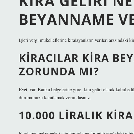
KIRA GELIRI N
BEYANNAME VE
İşleri vergi mükelleflerine kiralayanların verileri arasındaki kir
KIRACILAR KIRA B
ZORUNDA MI?
Evet, var. Banka belgelerine göre, kira geliri olarak kabul ed
durumunuzu kanıtlamak zorundasınız.
10.000 LIRALIK KIR
Kiralama malzemeleri için hesaplama formülü aşağıdaki gibidi