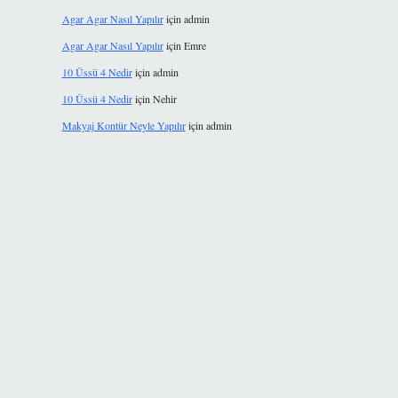
Agar Agar Nasıl Yapılır
için
admin
Agar Agar Nasıl Yapılır
için
Emre
10 Üssü 4 Nedir
için
admin
10 Üssü 4 Nedir
için
Nehir
Makyaj Kontür Neyle Yapılır
için
admin