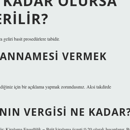
E KADAR OLURSA
RILIR?
a geliri basit prosedürlere tabidir.
EYANNAMESI VERMEK
ildiğiniz için bir açıklama yapmak zorundasınız. Aksi takdirde
ANIN VERGISI NE KADAR
r; Kiralama Engellilik = Brüt kiralama ücreti %20 olarak hesaplanır. B