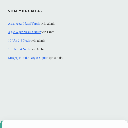
SON YORUMLAR
Agar Agar Nasıl Yapılır
için
admin
Agar Agar Nasıl Yapılır
için
Emre
10 Üssü 4 Nedir
için
admin
10 Üssü 4 Nedir
için
Nehir
Makyaj Kontür Neyle Yapılır
için
admin
nbet güvenilir mi