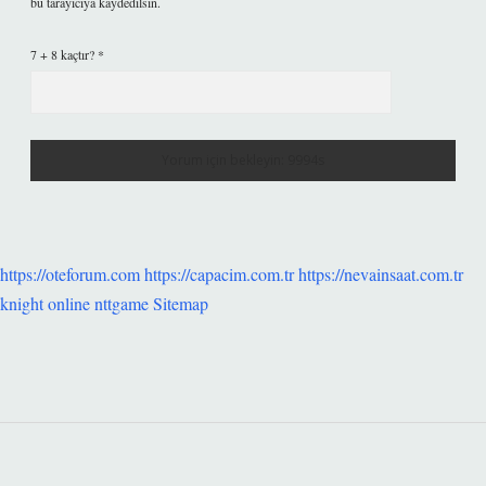
bu tarayıcıya kaydedilsin.
7 + 8 kaçtır?
*
https://oteforum.com
https://capacim.com.tr
https://nevainsaat.com.tr
knight online
nttgame
Sitemap