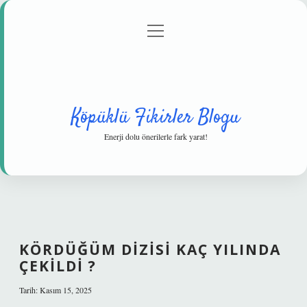
menüyü
Anasayfa
Gizlilik Politikası
Yasal Uyarı
aç
Hakkımızda
Köpüklü Fikirler Blogu
Enerji dolu önerilerle fark yarat!
KÖRDÜĞÜM DIZISI KAÇ YILINDA
ÇEKILDI ?
Tarih: Kasım 15, 2025