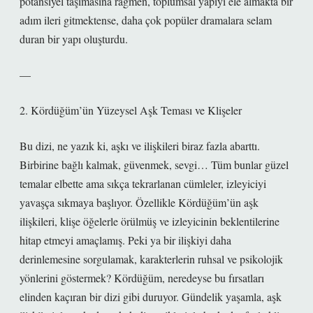
potansiyel taşımasına rağmen, toplumsal yapıyı ele almakta bir
adım ileri gitmektense, daha çok popüler dramalara selam
duran bir yapı oluşturdu.
—
2. Kördüğüm’ün Yüzeysel Aşk Teması ve Klişeler
Bu dizi, ne yazık ki, aşkı ve ilişkileri biraz fazla abarttı.
Birbirine bağlı kalmak, güvenmek, sevgi… Tüm bunlar güzel
temalar elbette ama sıkça tekrarlanan cümleler, izleyiciyi
yavaşça sıkmaya başlıyor. Özellikle Kördüğüm’ün aşk
ilişkileri, klişe öğelerle örülmüş ve izleyicinin beklentilerine
hitap etmeyi amaçlamış. Peki ya bir ilişkiyi daha
derinlemesine sorgulamak, karakterlerin ruhsal ve psikolojik
yönlerini göstermek? Kördüğüm, neredeyse bu fırsatları
elinden kaçıran bir dizi gibi duruyor. Gündelik yaşamla, aşk