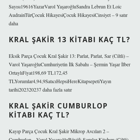
Sayısı19616YazarVarol YaşaroğluSandra Lebrun Et Loic
AudrainTürÇocuk HikayesiÇocuk HikayesiCinsiyet – 9 satır
daha
KRAL ŞAKIR 13 KITABI KAÇ TL?
Eksik Parça Çocuk Kral Şakir 13: Parlat, Parlat, Sar (Ciltli) –
Varol YaşaroğluCumhuriyetin İlk Sabahı – Şermin Yaşar İlber
OrtaylıFiyat198,69 TL172,45
TLYorumlar4,94,9SatıcıHepsiHereKitapsepetiYayın
tarihi202320237 daha fazla satır
KRAL ŞAKIR CUMBURLOP
KITABI KAÇ TL?
Kayıp Parça Çocuk Kral Şakir Mikrop Avcıları 2 –
Cumburlop – Varol YaşaroğluBüyük Sorular Kitabım (Ciltli)