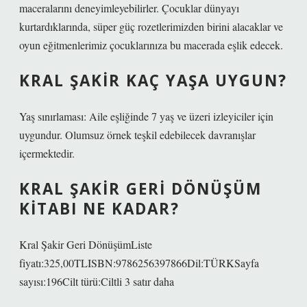
maceralarını deneyimleyebilirler. Çocuklar dünyayı
kurtardıklarında, süper güç rozetlerimizden birini alacaklar ve
oyun eğitmenlerimiz çocuklarınıza bu macerada eşlik edecek.
KRAL ŞAKIR KAÇ YAŞA UYGUN?
Yaş sınırlaması: Aile eşliğinde 7 yaş ve üzeri izleyiciler için
uygundur. Olumsuz örnek teşkil edebilecek davranışlar
içermektedir.
KRAL ŞAKIR GERI DÖNÜŞÜM
KITABI NE KADAR?
Kral Şakir Geri DönüşümListe
fiyatı:325,00TLISBN:9786256397866Dil:TÜRKSayfa
sayısı:196Cilt türü:Ciltli 3 satır daha