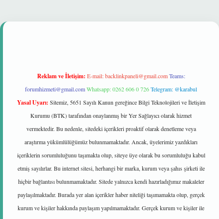
i
Reklam ve İletişim:
E-mail:
backlinkpaneli@gmail.com
Teams:
forumhizmeti@gmail.com
Whatsapp: 0262 606 0 726
Telegram: @karabul
Yasal Uyarı:
Sitemiz, 5651 Sayılı Kanun gereğince Bilgi Teknolojileri ve İletişim
Kurumu (BTK) tarafından onaylanmış bir Yer Sağlayıcı olarak hizmet
vermektedir. Bu nedenle, sitedeki içerikleri proaktif olarak denetleme veya
araştırma yükümlülüğümüz bulunmamaktadır. Ancak, üyelerimiz yazdıkları
içeriklerin sorumluluğunu taşımakta olup, siteye üye olarak bu sorumluluğu kabul
etmiş sayılırlar. Bu internet sitesi, herhangi bir marka, kurum veya şahıs şirketi ile
hiçbir bağlantısı bulunmamaktadır. Sitede yalnızca kendi hazırladığımız makaleler
paylaşılmaktadır. Burada yer alan içerikler haber niteliği taşımamakta olup, gerçek
kurum ve kişiler hakkında paylaşım yapılmamaktadır. Gerçek kurum ve kişiler ile