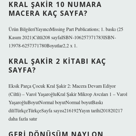
KRAL ŞAKIR 10 NUMARA
MACERA KAÇ SAYFA?
Ürün BilgileriYayıncıMissing Part Publications; 1. baskı (25
Kasım 2021)Ciltli‎208 sayfaISBN-10‎6257371783ISBN-
13‎978-6257371780Boyutlar‎2,2 x 1.
KRAL ŞAKIR 2 KITABI KAÇ
SAYFA?
Eksik Parça Çocuk Kral Şakir 2: Macera Devam Ediyor
(Ciltli) – Varol YaşaroğluKral Şakir Mikrop Avcıları 1 – Varol
YaşaroğluBoyutNormal boyutNormal boyutBaskı
diliTürkçeTürkçeSayfa sayısı216192Yayın tarihi201820217
daha fazla satır
GERI DÖNÜŞÜM NAYLON