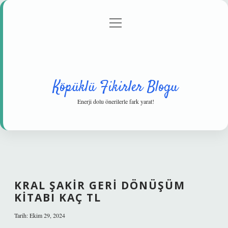
menüyü
Anasayfa
Gizlilik Politikası
Yasal Uyarı
aç
Hakkımızda
Köpüklü Fikirler Blogu
Enerji dolu önerilerle fark yarat!
KRAL ŞAKIR GERI DÖNÜŞÜM
KITABI KAÇ TL
Tarih: Ekim 29, 2024