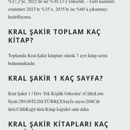
%27,2’ye, 2022’de ise %30,13’e yükseldi. – Geri kazanım
oranımızı 2023’te %35’e, 2035’te ise %60’a çıkarmayı
hedefliyoruz.
KRAL ŞAKIR TOPLAM KAÇ
KITAP?
Toplamda Kral-Şakir kitapları olarak 7 ayrı kitap serisi
bulunmaktadır.
KRAL ŞAKIR 1 KAÇ SAYFA?
Kral Şakir 1 / Dev Tek Kişilik Orkestra! (Ciltli)Liste
fiyatı:289,00TLDil:TÜRKÇESayfa sayısı:208Cilt
türü:CiltliKağıt türü:Kitap kağıdı4 satır daha
KRAL ŞAKIR KITAPLARI KAÇ