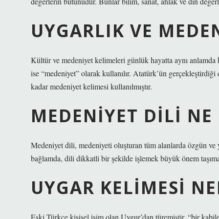
değerlerin bütünüdür. Bunlar bilim, sanat, ahlak ve din değerle
UYGARLIK VE MEDEN
Kültür ve medeniyet kelimeleri günlük hayatta aynı anlamda k
ise “medeniyet” olarak kullanılır. Atatürk’ün gerçekleştirdiğ
kadar medeniyet kelimesi kullanılmıştır.
MEDENIYET DILI NE
Medeniyet dili, medeniyeti oluşturan tüm alanlarda özgün ve 
bağlamda, dili dikkatli bir şekilde işlemek büyük önem taşıma
UYGAR KELIMESI NE
Eski Türkçe kişisel isim olan Uygur’dan türemiştir, “bir kabil