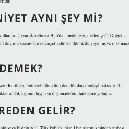
ridir.
IYET AYNI ŞEY MI?
ullanılır. Uygarlık kelimesi Batı’da “medeniyet, medeniyet”, Doğu’da
i dil devrimi sırasında medeniyet kelimesi dilimizde yayılmış ve o zaman
 DEMEK?
yeterli ürünler üretmeyi mümkün kılan dil olarak anlaşılmaktadır. Bu
ktadır. Dil, kişinin duygu ve düşüncelerini ifade etme yoludur.
REDEN GELIR?
enin veya kişinin adı”. Türk kabilesi olan Uygurların isminden serbest