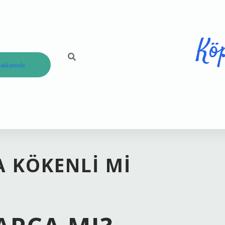
Kö
akkımızda
 KÖKENLI MI