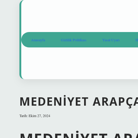
Anasayfa
Gizlilik Politikası
Yasal Uyarı
H
MEDENIYET ARAPÇA
Tarih: Ekim 27, 2024