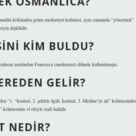
EK OSMANLICA?
 mudûn kökünden gelen medeniyet kelimesi, aynı zamanda “yönetmek”
la ilişkilidir.
INI KIM BULDU?
abeau tarafından Fransızca (medeniyet) dilinde kullanılmıştır.
EREDEN GELIR?
apça madīna(t) مدينة “şehir, devlet” kelimesinin +ī ekiyle izafi halidir.
T NEDIR?