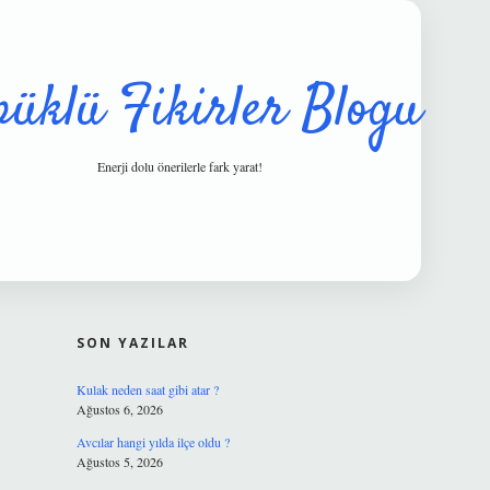
püklü Fikirler Blogu
Enerji dolu önerilerle fark yarat!
SIDEBAR
hiltonbet gü
SON YAZILAR
Kulak neden saat gibi atar ?
Ağustos 6, 2026
Avcılar hangi yılda ilçe oldu ?
Ağustos 5, 2026