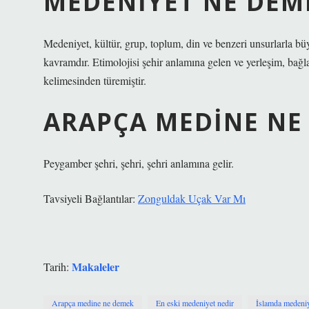
MEDENIYET NE DEM
Medeniyet, kültür, grup, toplum, din ve benzeri unsurlarla b
kavramdır. Etimolojisi şehir anlamına gelen ve yerleşim, bağla
kelimesinden türemiştir.
ARAPÇA MEDINE NE
Peygamber şehri, şehri, şehri anlamına gelir.
Tavsiyeli Bağlantılar:
Zonguldak Uçak Var Mı
Makaleler
Tarih:
Arapça medine ne demek
En eski medeniyet nedir
İslamda medeniy