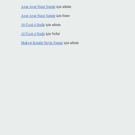
Agar Agar Nasıl Yapılır
için
admin
Agar Agar Nasıl Yapılır
için
Emre
10 Üssü 4 Nedir
için
admin
10 Üssü 4 Nedir
için
Nehir
Makyaj Kontür Neyle Yapılır
için
admin