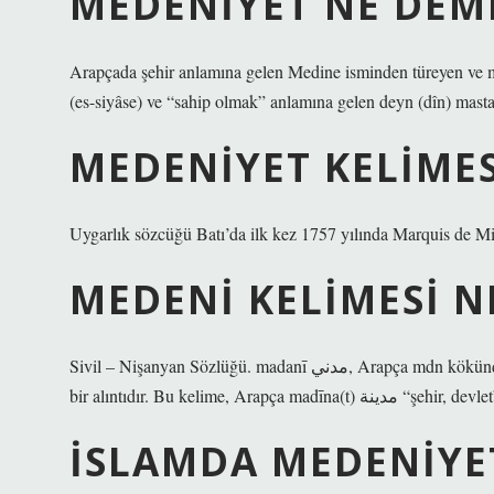
MEDENIYET NE DEM
Arapçada şehir anlamına gelen Medine isminden türeyen ve
(es-siyâse) ve “sahip olmak” anlamına gelen deyn (dîn) mastarıy
MEDENIYET KELIMES
Uygarlık sözcüğü Batı’da ilk kez 1757 yılında Marquis de Mir
MEDENI KELIMESI N
Sivil – Nişanyan Sözlüğü. madanī مدني, Arapça mdn kökünden “1. “kentsel, 2. şehirle ilgili, kentsel, 3. Medine’ye ait” kelimesinden
bir alıntıdır. Bu kelime, Ar
İSLAMDA MEDENIYE