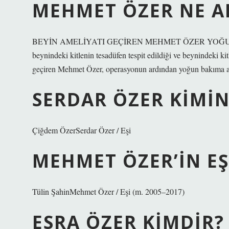
MEHMET ÖZER NE A
BEYİN AMELİYATI GEÇİREN MEHMET ÖZER YOĞUN BA
beynindeki kitlenin tesadüfen tespit edildiği ve beynindeki ki
geçiren Mehmet Özer, operasyonun ardından yoğun bakıma a
SERDAR ÖZER KIMIN
Çiğdem ÖzerSerdar Özer / Eşi
MEHMET ÖZER’IN EŞ
Tülin ŞahinMehmet Özer / Eşi (m. 2005–2017)
ESRA ÖZER KIMDIR?