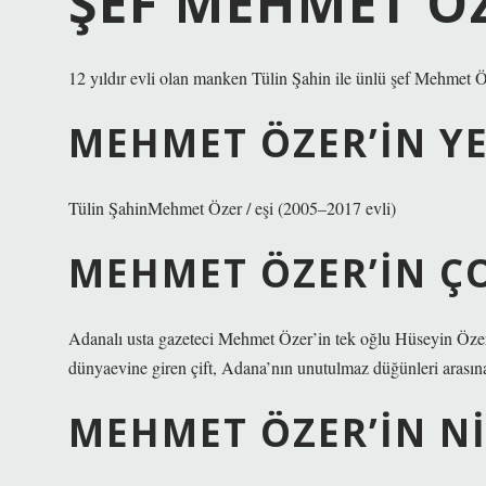
ŞEF MEHMET ÖZ
12 yıldır evli olan manken Tülin Şahin ile ünlü şef Mehmet Ö
MEHMET ÖZER’IN YE
Tülin ŞahinMehmet Özer / eşi (2005–2017 evli)
MEHMET ÖZER’IN Ç
Adanalı usta gazeteci Mehmet Özer’in tek oğlu Hüseyin Özer,
dünyaevine giren çift, Adana’nın unutulmaz düğünleri arasına
MEHMET ÖZER’IN NI