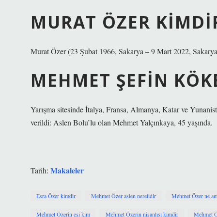
MURAT ÖZER KIMDIR
Murat Özer (23 Şubat 1966, Sakarya – 9 Mart 2022, Sakarya)
MEHMET ŞEFIN KÖKE
Yarışma sitesinde İtalya, Fransa, Almanya, Katar ve Yunanis
verildi: Aslen Bolu’lu olan Mehmet Yalçınkaya, 45 yaşında.
Makaleler
Tarih:
Esra Özer kimdir
Mehmet Özer aslen nerelidir
Mehmet Özer ne ame
Mehmet Özerin eşi kim
Mehmet Özerin nişanlısı kimdir
Mehmet Öz