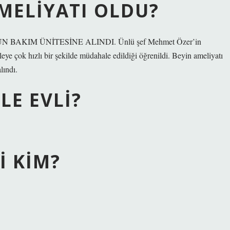
MELIYATI OLDU?
KIM ÜNİTESİNE ALINDI. Ünlü şef Mehmet Özer’in
tleye çok hızlı bir şekilde müdahale edildiği öğrenildi. Beyin ameliyatı
lındı.
LE EVLI?
I KIM?