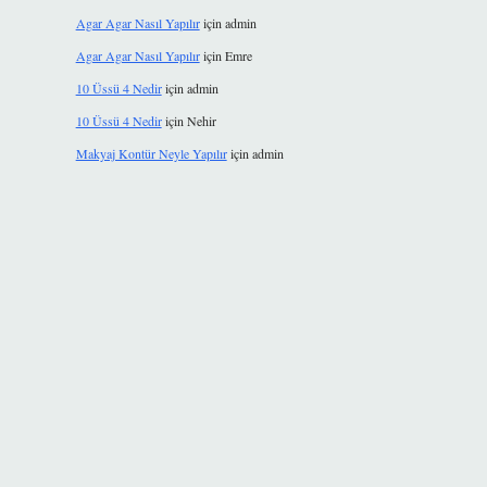
Agar Agar Nasıl Yapılır
için
admin
Agar Agar Nasıl Yapılır
için
Emre
10 Üssü 4 Nedir
için
admin
10 Üssü 4 Nedir
için
Nehir
Makyaj Kontür Neyle Yapılır
için
admin