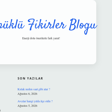
püklü Fikirler Blogu
Enerji dolu önerilerle fark yarat!
SIDEBAR
hiltonbet g
SON YAZILAR
Kulak neden saat gibi atar ?
Ağustos 6, 2026
Avcılar hangi yılda ilçe oldu ?
Ağustos 5, 2026