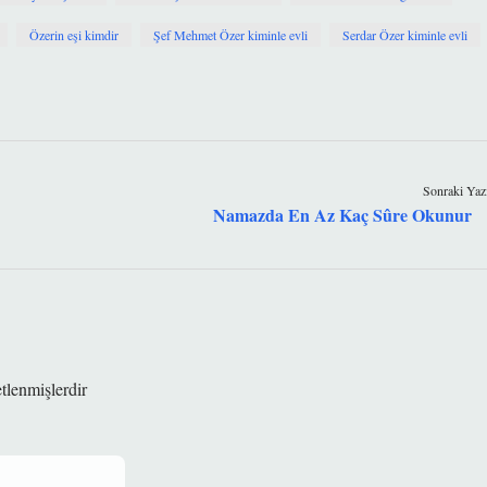
Özerin eşi kimdir
Şef Mehmet Özer kiminle evli
Serdar Özer kiminle evli
Sonraki Yaz
Namazda En Az Kaç Sûre Okunur
etlenmişlerdir