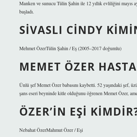
Manken ve sunucu Tülin Şahin ile 12 yıllık evliliğini mayıs
başladı.
SIVASLI CINDY KIMI
Mehmet ÖzerTülin Şahin / Eş (2005–2017 doğumlu)
MEMET ÖZER HASTAL
Ünlü şef Memet Özer babasını kaybetti. 52 yaşındaki şef, üz
şans eseri beyninde kitle olduğunu öğrenen Memet Özer, ameli
ÖZER’IN EŞI KIMDIR
Nebahat ÖzerMahmut Özer / Eşi