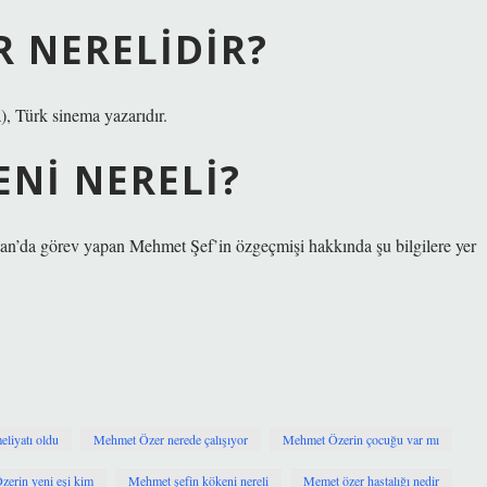
 NERELIDIR?
, Türk sinema yazarıdır.
NI NERELI?
tan’da görev yapan Mehmet Şef’in özgeçmişi hakkında şu bilgilere yer
liyatı oldu
Mehmet Özer nerede çalışıyor
Mehmet Özerin çocuğu var mı
erin yeni eşi kim
Mehmet şefin kökeni nereli
Memet özer hastalığı nedir