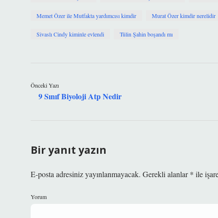
Memet Özer ile Mutfakta yardımcısı kimdir
Murat Özer kimdir nerelidir
Sivaslı Cindy kiminle evlendi
Tülin Şahin boşandı mı
Önceki Yazı
9 Sınıf Biyoloji Atp Nedir
Bir yanıt yazın
E-posta adresiniz yayınlanmayacak.
Gerekli alanlar
*
ile işar
Yorum