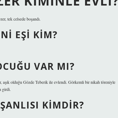
ER KIMINLE EVLI
zer, tek celsede boşandı.
NI EŞI KIM?
OCUĞU VAR MI?
 aşık olduğu Gözde Teberik ile evlendi. Görkemli bir nikah töreniyle
 girdi.
ŞANLISI KIMDIR?