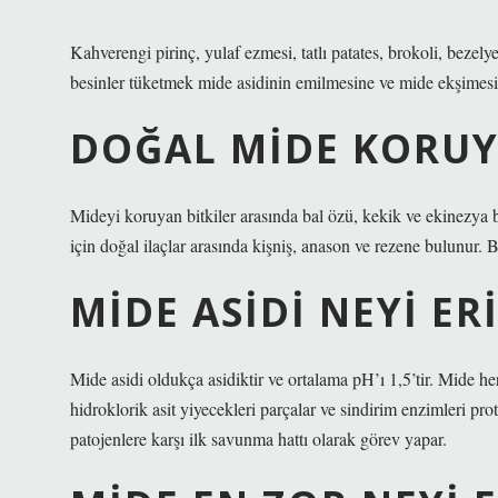
Kahverengi pirinç, yulaf ezmesi, tatlı patates, brokoli, bezely
besinler tüketmek mide asidinin emilmesine ve mide ekşimesi 
DOĞAL MIDE KORUY
Mideyi koruyan bitkiler arasında bal özü, kekik ve ekinezya bul
için doğal ilaçlar arasında kişniş, anason ve rezene bulunur. Bu 
MIDE ASIDI NEYI ER
Mide asidi oldukça asidiktir ve ortalama pH’ı 1,5’tir. Mide her g
hidroklorik asit yiyecekleri parçalar ve sindirim enzimleri prot
patojenlere karşı ilk savunma hattı olarak görev yapar.