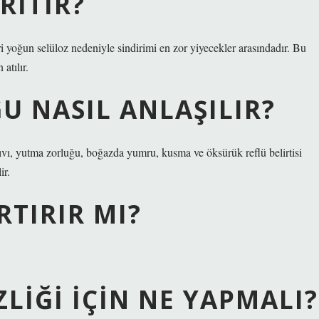
RITIR?
ri yoğun selüloz nedeniyle sindirimi en zor yiyecekler arasındadır. Bu
atılır.
U NASIL ANLAŞILIR?
ıvı, yutma zorluğu, boğazda yumru, kusma ve öksürük reflü belirtisi
ir.
RTIRIR MI?
ZLIĞI IÇIN NE YAPMALI?