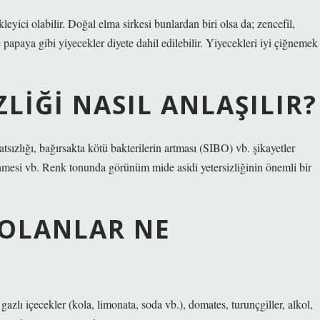
eyici olabilir. Doğal elma sirkesi bunlardan biri olsa da; zencefil,
 papaya gibi yiyecekler diyete dahil edilebilir. Yiyecekleri iyi çiğnemek
ZLIĞI NASIL ANLAŞILIR?
atsızlığı, bağırsakta kötü bakterilerin artması (SIBO) vb. şikayetler
önmesi vb. Renk tonunda görünüm mide asidi yetersizliğinin önemli bir
 OLANLAR NE
gazlı içecekler (kola, limonata, soda vb.), domates, turunçgiller, alkol,