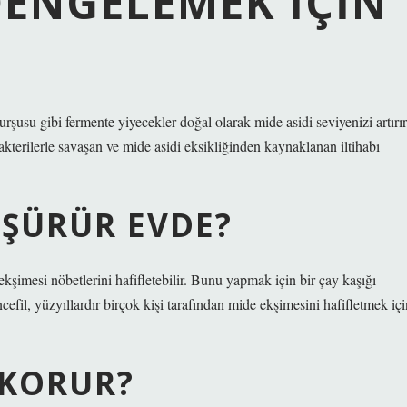
DENGELEMEK IÇIN
rşusu gibi fermente yiyecekler doğal olarak mide asidi seviyenizi artırır
bakterilerle savaşan ve mide asidi eksikliğinden kaynaklanan iltihabı
ÜŞÜRÜR EVDE?
kşimesi nöbetlerini hafifletebilir. Bunu yapmak için bir çay kaşığı
cefil, yüzyıllardır birçok kişi tarafından mide ekşimesini hafifletmek içi
 KORUR?