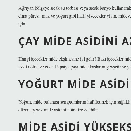
Ağrıyan bölgeye sıcak su torbası veya sıcak banyo kullanarak s
elma püresi, muz ve yoğurt gibi hafif yiyecekler yiyin, midey
için.
ÇAY MIDE ASIDINI A
Hangi içecekler mide ekşimesine iyi gelir? Bazı içecekler mide
asidi nötralize eder. Papatya çayı mide kaslarını gevşetir ve ya
YOĞURT MIDE ASIDI
Yoğurt, mide bulantısı semptomlarını hafifletmek için sağlıklı 
düzenleyerek mide asidini nötralize edebilir.
MIDE ASIDI YÜKSEK