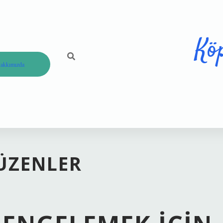
Kö
akkımızda
DÜZENLER