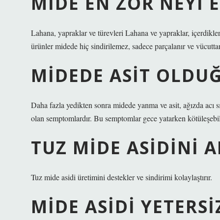
MIDE EN ZOR NEYI E
Lahana, yapraklar ve türevleri Lahana ve yapraklar, içerdikle
ürünler midede hiç sindirilemez, sadece parçalanır ve vücuttan 
MIDEDE ASIT OLDUĞ
Daha fazla yedikten sonra midede yanma ve asit, ağızda acı s
olan semptomlardır. Bu semptomlar gece yatarken kötüleşebil
TUZ MIDE ASIDINI A
Tuz mide asidi üretimini destekler ve sindirimi kolaylaştırır.
MIDE ASIDI YETERSI