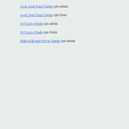
Agar Agar Nasıl Yapılır
için
admin
Agar Agar Nasıl Yapılır
için
Emre
10 Üssü 4 Nedir
için
admin
10 Üssü 4 Nedir
için
Nehir
Makyaj Kontür Neyle Yapılır
için
admin