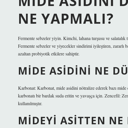
MIDE ASIDINI 
NE YAPMALI?
Fermente sebzeler yiyin. Kimchi, lahana turşusu ve salatalık tu
Fermente sebzeler ve yiyecekler sindirimi iyileştiren, zararlı 
azaltan probiyotik etkilere sahiptir.
MIDE ASIDINI NE D
Karbonat: Karbonat, mide asidini nötralize ederek bazı mide e
karbonatı bir bardak suda eritin ve yavaşça için. Zencefil: Zen
kullanılmıştır.
MIDEYI ASITTEN NE