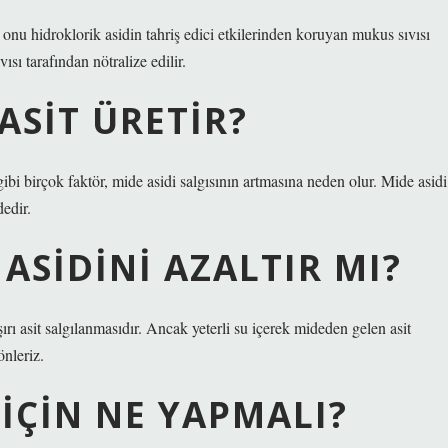
 onu hidroklorik asidin tahriş edici etkilerinden koruyan mukus sıvısı
ı tarafından nötralize edilir.
ASIT ÜRETIR?
gibi birçok faktör, mide asidi salgısının artmasına neden olur. Mide asidi
dedir.
ASIDINI AZALTIR MI?
ırı asit salgılanmasıdır. Ancak yeterli su içerek mideden gelen asit
nleriz.
IÇIN NE YAPMALI?