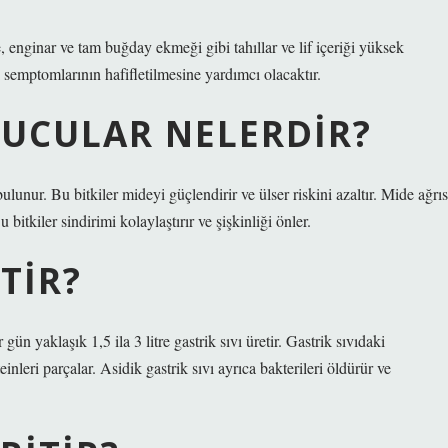
e, enginar ve tam buğday ekmeği gibi tahıllar ve lif içeriği yüksek
semptomlarının hafifletilmesine yardımcı olacaktır.
UCULAR NELERDIR?
unur. Bu bitkiler mideyi güçlendirir ve ülser riskini azaltır. Mide ağrıs
bitkiler sindirimi kolaylaştırır ve şişkinliği önler.
ITIR?
ün yaklaşık 1,5 ila 3 litre gastrik sıvı üretir. Gastrik sıvıdaki
einleri parçalar. Asidik gastrik sıvı ayrıca bakterileri öldürür ve