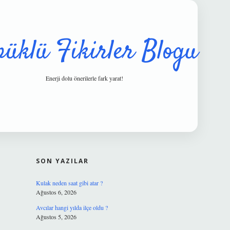
püklü Fikirler Blogu
Enerji dolu önerilerle fark yarat!
SIDEBAR
hiltonbet güv
SON YAZILAR
Kulak neden saat gibi atar ?
Ağustos 6, 2026
Avcılar hangi yılda ilçe oldu ?
Ağustos 5, 2026