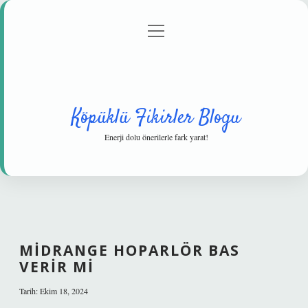
menüyü
Anasayfa
Gizlilik Politikası
Yasal Uyarı
aç
Hakkımızda
Köpüklü Fikirler Blogu
Enerji dolu önerilerle fark yarat!
MIDRANGE HOPARLÖR BAS
VERIR MI
Tarih: Ekim 18, 2024