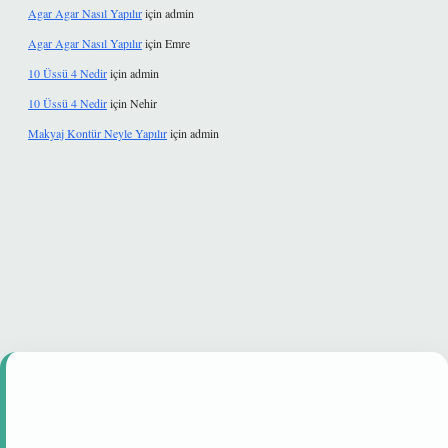
Agar Agar Nasıl Yapılır
için
admin
Agar Agar Nasıl Yapılır
için
Emre
10 Üssü 4 Nedir
için
admin
10 Üssü 4 Nedir
için
Nehir
Makyaj Kontür Neyle Yapılır
için
admin
 güvenilir mi