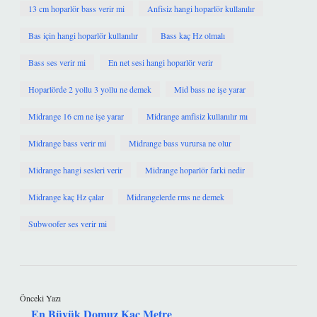
13 cm hoparlör bass verir mi
Anfisiz hangi hoparlör kullanılır
Bas için hangi hoparlör kullanılır
Bass kaç Hz olmalı
Bass ses verir mi
En net sesi hangi hoparlör verir
Hoparlörde 2 yollu 3 yollu ne demek
Mid bass ne işe yarar
Midrange 16 cm ne işe yarar
Midrange amfisiz kullanılır mı
Midrange bass verir mi
Midrange bass vurursa ne olur
Midrange hangi sesleri verir
Midrange hoparlör farki nedir
Midrange kaç Hz çalar
Midrangelerde rms ne demek
Subwoofer ses verir mi
Önceki Yazı
En Büyük Domuz Kaç Metre