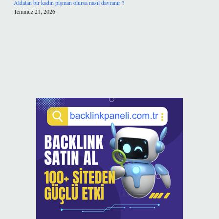
Aldatan bir kadın pişman olursa nasıl davranır ?
Temmuz 21, 2026