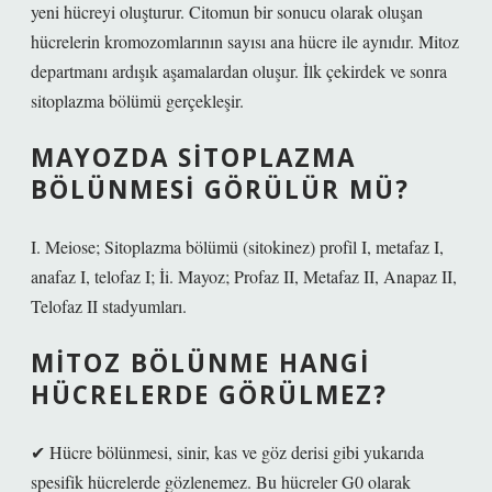
yeni hücreyi oluşturur. Citomun bir sonucu olarak oluşan
hücrelerin kromozomlarının sayısı ana hücre ile aynıdır. Mitoz
departmanı ardışık aşamalardan oluşur. İlk çekirdek ve sonra
sitoplazma bölümü gerçekleşir.
MAYOZDA SITOPLAZMA
BÖLÜNMESI GÖRÜLÜR MÜ?
I. Meiose; Sitoplazma bölümü (sitokinez) profil I, metafaz I,
anafaz I, telofaz I; İi. Mayoz; Profaz II, Metafaz II, Anapaz II,
Telofaz II stadyumları.
MITOZ BÖLÜNME HANGI
HÜCRELERDE GÖRÜLMEZ?
✔ Hücre bölünmesi, sinir, kas ve göz derisi gibi yukarıda
spesifik hücrelerde gözlenemez. Bu hücreler G0 olarak