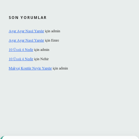
SON YORUMLAR
Agar Agar Nasıl Yapılır
için
admin
Agar Agar Nasıl Yapılır
için
Emre
10 Üssü 4 Nedir
için
admin
10 Üssü 4 Nedir
için
Nehir
Makyaj Kontür Neyle Yapılır
için
admin
ir mi