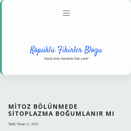
menüyü
Anasayfa
Gizlilik Politikası
Yasal Uyarı
aç
Hakkımızda
Köpüklü Fikirler Blogu
Enerji dolu önerilerle fark yarat!
MITOZ BÖLÜNMEDE
SITOPLAZMA BOĞUMLANIR MI
Tarih: Nisan 11, 2025