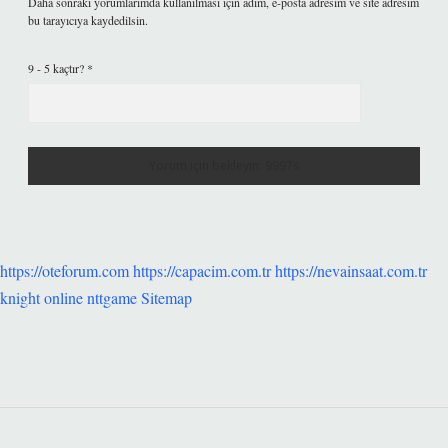
Daha sonraki yorumlarımda kullanılması için adım, e-posta adresim ve site adresim
bu tarayıcıya kaydedilsin.
9 - 5 kaçtır?
*
https://oteforum.com
https://capacim.com.tr
https://nevainsaat.com.tr
knight online
nttgame
Sitemap