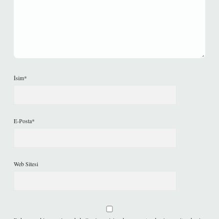
İsim*
E-Posta*
Web Sitesi