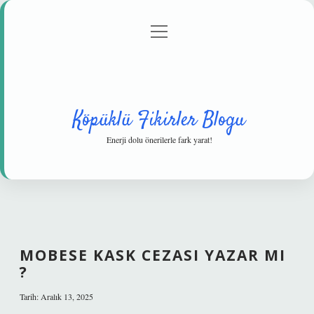
menüyü
Anasayfa
Gizlilik Politikası
Yasal Uyarı
aç
Hakkımızda
Köpüklü Fikirler Blogu
Enerji dolu önerilerle fark yarat!
MOBESE KASK CEZASI YAZAR MI
?
Tarih: Aralık 13, 2025