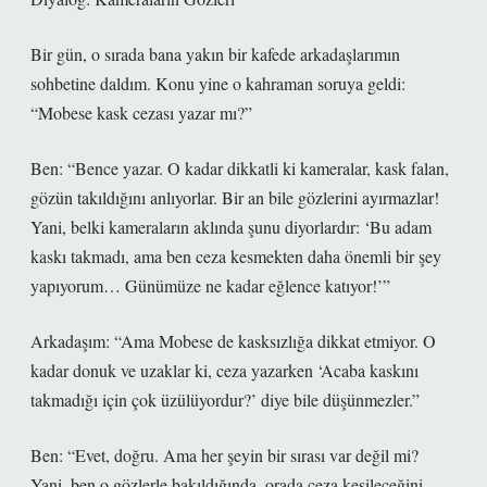
Bir gün, o sırada bana yakın bir kafede arkadaşlarımın
sohbetine daldım. Konu yine o kahraman soruya geldi:
“Mobese kask cezası yazar mı?”
Ben: “Bence yazar. O kadar dikkatli ki kameralar, kask falan,
gözün takıldığını anlıyorlar. Bir an bile gözlerini ayırmazlar!
Yani, belki kameraların aklında şunu diyorlardır: ‘Bu adam
kaskı takmadı, ama ben ceza kesmekten daha önemli bir şey
yapıyorum… Günümüze ne kadar eğlence katıyor!’”
Arkadaşım: “Ama Mobese de kasksızlığa dikkat etmiyor. O
kadar donuk ve uzaklar ki, ceza yazarken ‘Acaba kaskını
takmadığı için çok üzülüyordur?’ diye bile düşünmezler.”
Ben: “Evet, doğru. Ama her şeyin bir sırası var değil mi?
Yani, ben o gözlerle bakıldığında, orada ceza kesileceğini