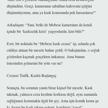
düşündüm. Gerçi, kameranın sabahları kahvesini içtiğini
düşünmüyorum, ama ya kask konusunda pek hassaslarsa?”
Arkadaşım: “Yani, belki de Mobese kameraları da kendi
içinde bir ‘kasksızlık krizi’ yaşıyorlardır, kim bilir?”
Evet, bir noktada bu “Mobese kask cezası” işi, aslında çok
ciddiye alınan bir mesele haline geldi. O bakışlardan, o soğuk
gözlerden kaçmak gerçekten imkansız. Ama bunun
üstesinden gelmenin bir yolu var mı?
Cezasız Trafik, Kasklı Başlangıç
Sonuçta, bu sorunun yanıtı biraz kişisel bir mesele. Kask
takmak, yalnızca ceza kesilme korkusu değil, aynı zamanda
sağlığımızı korumakla ilgili bir şey. Ama işin komik kısmı şu
ki, bazen bu kask takma eylemi, kendinizi “yasal”