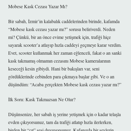
Mobese Kask Cezası Yazar Mı?
Bir sabah, İzmir’in kalabalık caddelerinden birinde, kafamda
“Mobese kask cezası yazar mı?” sorusu beliriverdi. Neden
mi? Çünkü, bir an önce evime yetişmek için, trafiği hiçe
sayarak scooter’a atlayıp hızla caddeyi geçmeye karar verdim.
Evet, scooter kullanmak her zaman eğlenceli, fakat o an sanki
kask takmamış olmamın cezasını Mobese kameralarının
keseceği kesin gibiydi. Hani bir bakışları var, seni
gördüklerinde cebinden para çıkmaya başlar gibi. Ve o an
düşündüm: “Acaba gerçekten Mobese kask cezası yazar mı?”
İlk Soru: Kask Takmazsan Ne Olur?
Düşünsenize, her sabah iş yerine yetişmek için o kadar telaşla
evden çıkıyorsunuz, tam da trafiği atlatıp hızla ilerlerken,
birden bir “çıt” sesi duyuyorsunuz. Kafanızda bir şeylerin