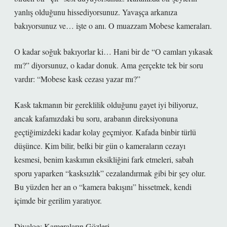
yanlış olduğunu hissediyorsunuz. Yavaşça arkanıza
bakıyorsunuz ve… işte o anı. O muazzam Mobese kameraları.
O kadar soğuk bakıyorlar ki… Hani bir de “O camları yıkasak
mı?” diyorsunuz, o kadar donuk. Ama gerçekte tek bir soru
vardır: “Mobese kask cezası yazar mı?”
Kask takmanın bir gereklilik olduğunu gayet iyi biliyoruz,
ancak kafamızdaki bu soru, arabanın direksiyonuna
geçtiğimizdeki kadar kolay geçmiyor. Kafada binbir türlü
düşünce. Kim bilir, belki bir gün o kameraların cezayı
kesmesi, benim kaskımın eksikliğini fark etmeleri, sabah
sporu yaparken “kasksızlık” cezalandırmak gibi bir şey olur.
Bu yüzden her an o “kamera bakışını” hissetmek, kendi
içimde bir gerilim yaratıyor.
Diyalog: Kameraların Gözleri