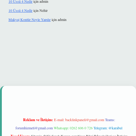
10 Üssü 4 Nedir
için
admin
10 Üssü 4 Nedir
için
Nehir
Makyaj Kontür Neyle Yapılır
için
admin
lir mi
Reklam ve İletişim:
E-mail:
backlinkpaneli@gmail.com
Teams:
forumhizmeti@gmail.com
Whatsapp: 0262 606 0 726
Telegram: @karabul