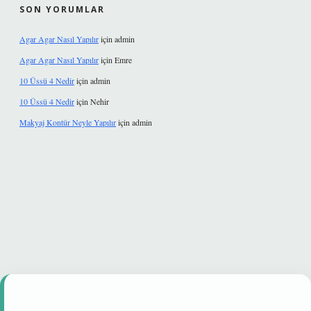
SON YORUMLAR
Agar Agar Nasıl Yapılır
için
admin
Agar Agar Nasıl Yapılır
için
Emre
10 Üssü 4 Nedir
için
admin
10 Üssü 4 Nedir
için
Nehir
Makyaj Kontür Neyle Yapılır
için
admin
t güvenilir mi