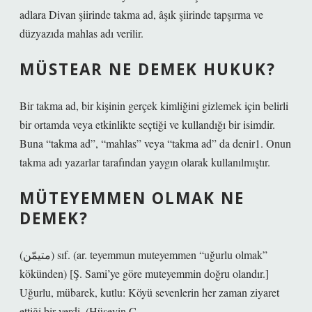
adlara Divan şiirinde takma ad, âşık şiirinde tapşırma ve
düzyazıda mahlas adı verilir.
MÜSTEAR NE DEMEK HUKUK?
Bir takma ad, bir kişinin gerçek kimliğini gizlemek için belirli
bir ortamda veya etkinlikte seçtiği ve kullandığı bir isimdir.
Buna “takma ad”, “mahlas” veya “takma ad” da denir1. Onun
takma adı yazarlar tarafından yaygın olarak kullanılmıştır.
MÜTEYEMMEN OLMAK NE
DEMEK?
(ﻣﺘﻴﻤّﻦ) sıf. (ar. teyemmun muteyemmen “uğurlu olmak”
kökünden) [Ş. Sami’ye göre muteyemmin doğru olandır.]
Uğurlu, mübarek, kutlu: Köyü sevenlerin her zaman ziyaret
ettiği bir yerdi. (Hüseyin C.