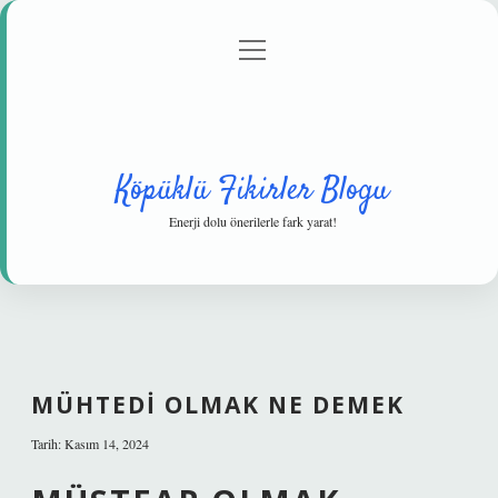
menüyü
Anasayfa
Gizlilik Politikası
Yasal Uyarı
aç
Hakkımızda
Köpüklü Fikirler Blogu
Enerji dolu önerilerle fark yarat!
MÜHTEDI OLMAK NE DEMEK
Tarih: Kasım 14, 2024