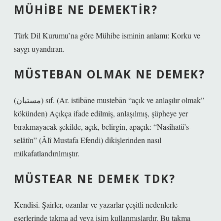
MÜHIBE NE DEMEKTIR?
Türk Dil Kurumu’na göre Mühibe isminin anlamı: Korku ve
saygı uyandıran.
MÜSTEBAN OLMAK NE DEMEK?
(ﻣﺴﺘﺒﺎﻥ) sıf. (Ar. istibāne mustebān “açık ve anlaşılır olmak”
kökünden) Açıkça ifade edilmiş, anlaşılmış, şüpheye yer
bırakmayacak şekilde, açık, belirgin, apaçık: “Nasîhatü’s-
selâtîn” (Âlî Mustafa Efendi) dikişlerinden nasıl
mükafatlandırılmıştır.
MÜSTEAR NE DEMEK TDK?
Kendisi. Şairler, ozanlar ve yazarlar çeşitli nedenlerle
eserlerinde takma ad veya isim kullanmışlardır. Bu takma