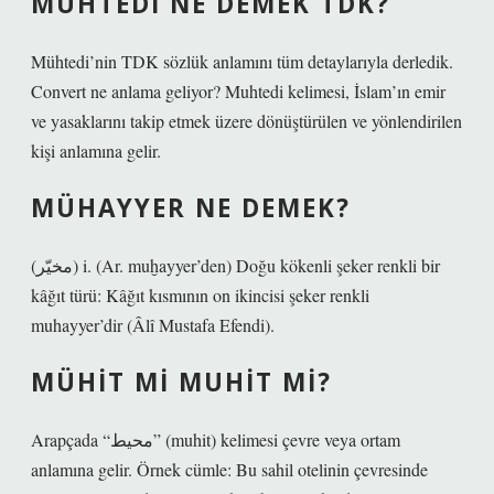
MÜHTEDI NE DEMEK TDK?
Mühtedi’nin TDK sözlük anlamını tüm detaylarıyla derledik.
Convert ne anlama geliyor? Muhtedi kelimesi, İslam’ın emir
ve yasaklarını takip etmek üzere dönüştürülen ve yönlendirilen
kişi anlamına gelir.
MÜHAYYER NE DEMEK?
(ﻣﺨﻴّﺮ) i. (Ar. muḫayyer’den) Doğu kökenli şeker renkli bir
kâğıt türü: Kâğıt kısmının on ikincisi şeker renkli
muhayyer’dir (Âlî Mustafa Efendi).
MÜHIT MI MUHIT MI?
Arapçada “محيط” (muhit) kelimesi çevre veya ortam
anlamına gelir. Örnek cümle: Bu sahil otelinin çevresinde