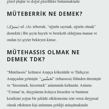
güzel plajlar ve doğal güzellikler bulunmaktadır.
MÜTEBERRIK NE DEMEK?
(ﻣﺘﺒﺮّﻙ) sıf. (Ar. teberruk, “uğurlu saymak, uğurlu olmak”
demektir.) Bir şeyin hayırlı ve bereketli olduğuna inanan ve
ondan iyi şeyler bekleyen kimse.
MÜTEHASSIS OLMAK NE
DEMEK TDK?
“Mutehassis” kelimesi Arapça kökenlidir ve Türkçeye
Arapçadan gelmiştir. “تَحَسَّسَ” (tehassesa) fiilinden türemiştir
ve “hissetmek, hissetmek” anlamında kullanılır. Anlamı:
“Uzman”ın, duygularını kolayca hisseden ve bunların
kendisini yoğun bir şekilde etkilemesine izin veren duygusal
olarak etkilenen kişi anlamına geldiği anlaşılmaktadır.