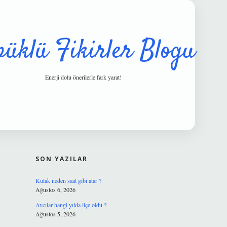
püklü Fikirler Blogu
Enerji dolu önerilerle fark yarat!
SIDEBAR
hiltonbet güv
SON YAZILAR
Kulak neden saat gibi atar ?
Ağustos 6, 2026
Avcılar hangi yılda ilçe oldu ?
Ağustos 5, 2026