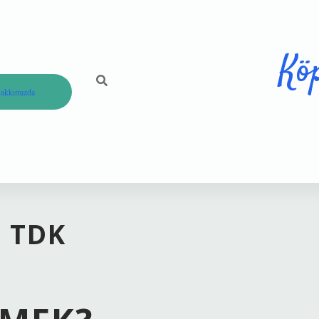
Kö
akkımızda
 TDK