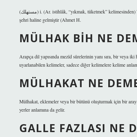
(ﻣﺴﺘﻬﻠﻚ) i. (Ar. istihlāk, “yıkmak, tüketmek” kelimesinden) Tüketici: Kısacası, büyük müstehcenliklerin şehri, küçük üreticilerin
şehri haline gelmiştir (Ahmet H.
MÜLHAK BIH NE DE
Arapça dil yapısında mezîd sûrelerinin yanı sıra, bir veya iki 
uyarlanabilen kelimeler, sadece diğer kelimelere kelime anla
MÜLHAKAT NE DEME
Mülhakat, eklemeler veya bir bütünü oluşturmak için bir aray
yerler anlamına da gelir.
GALLE FAZLASI NE 