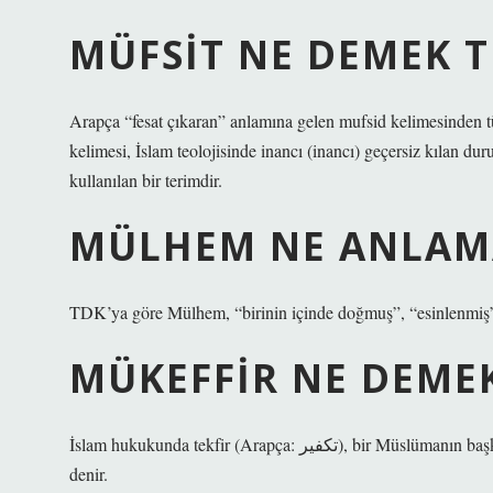
MÜFSIT NE DEMEK 
Arapça “fesat çıkaran” anlamına gelen mufsid kelimesinden tü
kelimesi, İslam teolojisinde inancı (inancı) geçersiz kılan d
kullanılan bir terimdir.
MÜLHEM NE ANLAMA
TDK’ya göre Mülhem, “birinin içinde doğmuş”, “esinlenmiş”, 
MÜKEFFIR NE DEME
İslam hukukunda tekfir (Arapça: تكفير), bir Müslümanın başka bir Müslümanı kâfir ilan etmesidir. Tekfir eden kişiye ise mukaffir
denir.