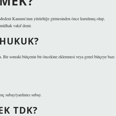
EMEK?
k Medeni Kanunu’nun yürürlüğe girmesinden önce kurulmuş olup,
 mülhak vakıf denir.
 HUKUK?
lma. Bir sonraki bütçenin bir öncekine eklenmesi veya genel bütçeye bazı
genç subay/yardımcı subay.
EK TDK?