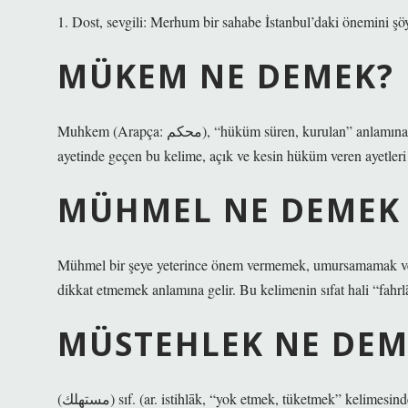
1. Dost, sevgili: Merhum bir sahabe İstanbul’daki önemini şöy
MÜKEM NE DEMEK?
Muhkem (Arapça: محكم), “hüküm süren, kurulan” anlamına gelen Arapça bir kelimedir. Kur’an-ı Kerim’de Âl-i İmran Suresi’nin 7.
ayetinde geçen bu kelime, açık ve kesin hüküm veren ayetleri 
MÜHMEL NE DEMEK
Mühmel bir şeye yeterince önem vermemek, umursamamak veya
dikkat etmemek anlamına gelir. Bu kelimenin sıfat hali “fahrlä
MÜSTEHLEK NE DEM
(ﻣﺴﺘﻬﻠﻚ) sıf. (ar. istihlāk, “yok etmek, tüketmek” keli