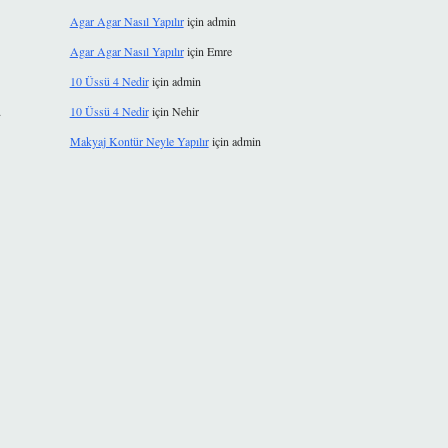
Agar Agar Nasıl Yapılır
için
admin
Agar Agar Nasıl Yapılır
için
Emre
10 Üssü 4 Nedir
için
admin
d
10 Üssü 4 Nedir
için
Nehir
Makyaj Kontür Neyle Yapılır
için
admin