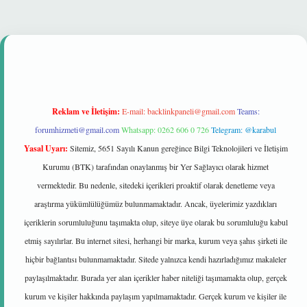
 güvenilir mi
Reklam ve İletişim:
E-mail:
backlinkpaneli@gmail.com
Teams:
forumhizmeti@gmail.com
Whatsapp: 0262 606 0 726
Telegram: @karabul
Yasal Uyarı:
Sitemiz, 5651 Sayılı Kanun gereğince Bilgi Teknolojileri ve İletişim
Kurumu (BTK) tarafından onaylanmış bir Yer Sağlayıcı olarak hizmet
vermektedir. Bu nedenle, sitedeki içerikleri proaktif olarak denetleme veya
araştırma yükümlülüğümüz bulunmamaktadır. Ancak, üyelerimiz yazdıkları
içeriklerin sorumluluğunu taşımakta olup, siteye üye olarak bu sorumluluğu kabul
etmiş sayılırlar. Bu internet sitesi, herhangi bir marka, kurum veya şahıs şirketi ile
hiçbir bağlantısı bulunmamaktadır. Sitede yalnızca kendi hazırladığımız makaleler
paylaşılmaktadır. Burada yer alan içerikler haber niteliği taşımamakta olup, gerçek
kurum ve kişiler hakkında paylaşım yapılmamaktadır. Gerçek kurum ve kişiler ile