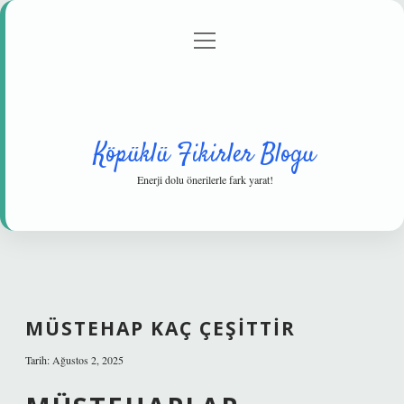
menüyü
Anasayfa
Gizlilik Politikası
Yasal Uyarı
aç
Hakkımızda
Köpüklü Fikirler Blogu
Enerji dolu önerilerle fark yarat!
MÜSTEHAP KAÇ ÇEŞITTIR
Tarih: Ağustos 2, 2025