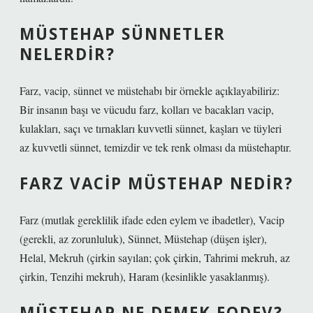
MÜSTEHAP SÜNNETLER
NELERDIR?
Farz, vacip, sünnet ve müstehabı bir örnekle açıklayabiliriz:
Bir insanın başı ve vücudu farz, kolları ve bacakları vacip,
kulakları, saçı ve tırnakları kuvvetli sünnet, kaşları ve tüyleri
az kuvvetli sünnet, temizdir ve tek renk olması da müstehaptır.
FARZ VACIP MÜSTEHAP NEDIR?
Farz (mutlak gereklilik ifade eden eylem ve ibadetler), Vacip
(gerekli, az zorunluluk), Sünnet, Müstehap (düşen işler),
Helal, Mekruh (çirkin sayılan; çok çirkin, Tahrimi mekruh, az
çirkin, Tenzihi mekruh), Haram (kesinlikle yasaklanmış).
MÜSTEHAP NE DEMEK EODEV?