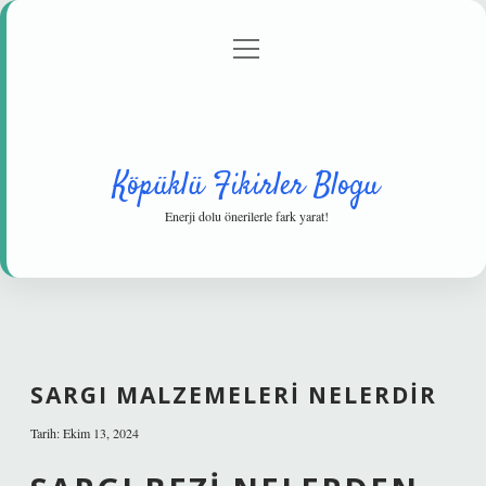
menüyü
Anasayfa
Gizlilik Politikası
Yasal Uyarı
aç
Hakkımızda
Köpüklü Fikirler Blogu
Enerji dolu önerilerle fark yarat!
SARGI MALZEMELERI NELERDIR
Tarih: Ekim 13, 2024