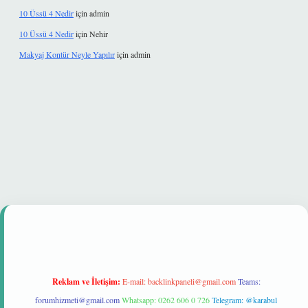
10 Üssü 4 Nedir
için
admin
10 Üssü 4 Nedir
için
Nehir
Makyaj Kontür Neyle Yapılır
için
admin
mi
Reklam ve İletişim:
E-mail:
backlinkpaneli@gmail.com
Teams:
forumhizmeti@gmail.com
Whatsapp: 0262 606 0 726
Telegram: @karabul