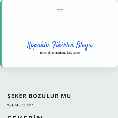
menüyü
Anasayfa
Gizlilik Politikası
Yasal Uyarı
aç
Hakkımızda
Köpüklü Fikirler Blogu
Enerji dolu önerilerle fark yarat!
ŞEKER BOZULUR MU
Tarih: Mart 24, 2025