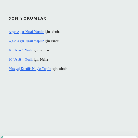
SON YORUMLAR
Agar Agar Nasıl Yapılır
için
admin
Agar Agar Nasıl Yapılır
için
Emre
10 Üssü 4 Nedir
için
admin
10 Üssü 4 Nedir
için
Nehir
Makyaj Kontür Neyle Yapılır
için
admin
et güvenilir mi