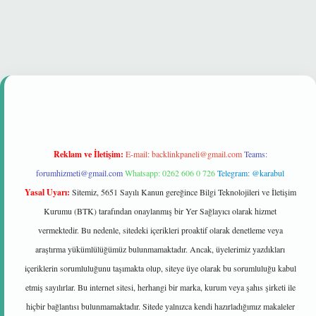
et güvenilir mi
Reklam ve İletişim:
E-mail:
backlinkpaneli@gmail.com
Teams:
forumhizmeti@gmail.com
Whatsapp: 0262 606 0 726
Telegram: @karabul
Yasal Uyarı:
Sitemiz, 5651 Sayılı Kanun gereğince Bilgi Teknolojileri ve İletişim
Kurumu (BTK) tarafından onaylanmış bir Yer Sağlayıcı olarak hizmet
vermektedir. Bu nedenle, sitedeki içerikleri proaktif olarak denetleme veya
araştırma yükümlülüğümüz bulunmamaktadır. Ancak, üyelerimiz yazdıkları
içeriklerin sorumluluğunu taşımakta olup, siteye üye olarak bu sorumluluğu kabul
etmiş sayılırlar. Bu internet sitesi, herhangi bir marka, kurum veya şahıs şirketi ile
hiçbir bağlantısı bulunmamaktadır. Sitede yalnızca kendi hazırladığımız makaleler