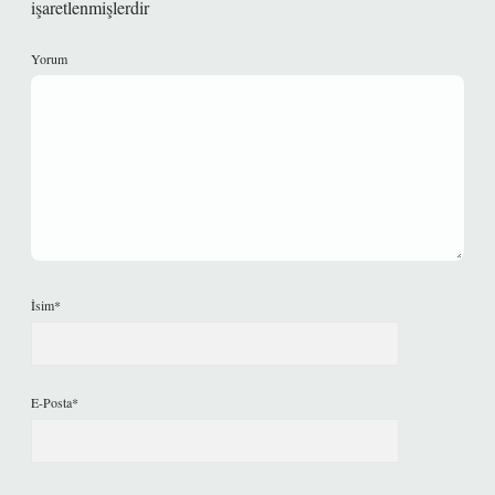
işaretlenmişlerdir
Yorum
İsim*
E-Posta*