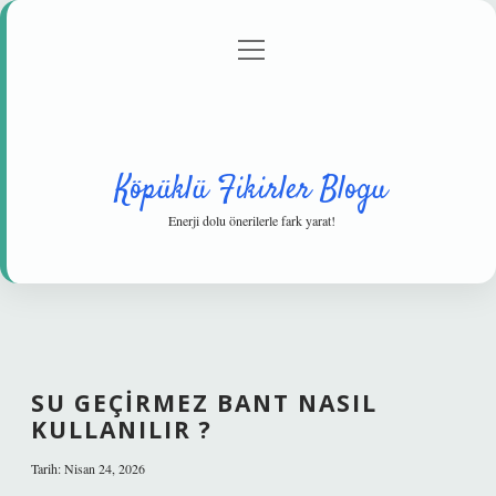
menüyü
Anasayfa
Gizlilik Politikası
Yasal Uyarı
aç
Hakkımızda
Köpüklü Fikirler Blogu
Enerji dolu önerilerle fark yarat!
SU GEÇIRMEZ BANT NASIL
KULLANILIR ?
Tarih: Nisan 24, 2026