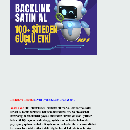
Reklam ve İletişim:
Skype: live:.cid.575569c608265c69
Yasal Uyarı:
Bu internet sitesi, herhangi bir marka, kurum veya şahıs
şirketi ile hiçbir bağlantısı bulunmamaktadır. Sitede yalnızca kendi
hazırladığımız makaleler paylaşılmaktadır. Burada yer alan içerikler
haber niteliği taşımamakta olup, gerçek kurum ve kişiler hakkında
paylaşım yapılmamaktadır. Gerçek kurum ve kişiler ile isim benzerlikleri
tamamen tesadüfidir. Sitemizdeki bilgiler taslak halindedir ve tavsiye