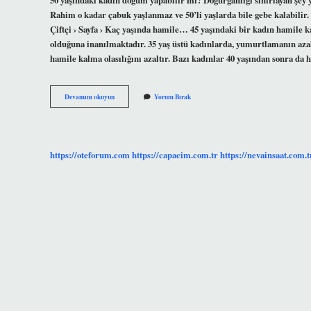
Rahim o kadar çabuk yaşlanmaz ve 50’li yaşlarda bile gebe kalabilir.
Çiftçi › Sayfa › Kaç yaşında hamile… 45 yaşındaki bir kadın hamile k
olduğuna inanılmaktadır. 35 yaş üstü kadınlarda, yumurtlamanın azalm
hamile kalma olasılığını azaltır. Bazı kadınlar 40 yaşından sonra da 
Bir
Devamını okuyun
Yorum Bırak
Kadın
Kaç
Yaşına
Kadar
Doğum
https://oteforum.com
https://capacim.com.tr
https://nevainsaat.com.t
Yapabilir