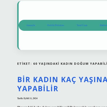
Anasayfa
Gizlilik Politikası
Yasal Uyarı
Hakkım
ETIKET:
60 YAŞINDAKI KADIN DOĞUM YAPABIL
BIR KADIN KAÇ YAŞI
YAPABILIR
Tarih: Eylül 11, 2024
50 yaşındaki kadın doğum yapabilir mi? Doğurganlığı sınırlayan şe