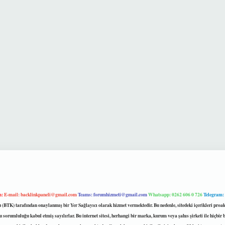
m:
E-mail:
backlinkpaneli@gmail.com
Teams:
forumhizmeti@gmail.com
Whatsapp: 0262 606 0 726
Telegram:
mu (BTK) tarafından onaylanmış bir Yer Sağlayıcı olarak hizmet vermektedir. Bu nedenle, sitedeki içerikleri 
 sorumluluğu kabul etmiş sayılırlar. Bu internet sitesi, herhangi bir marka, kurum veya şahıs şirketi ile hiçbi