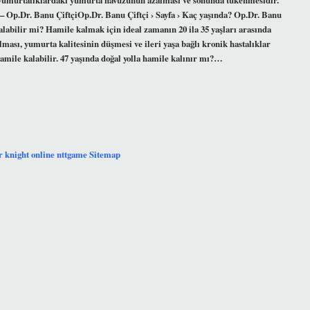
 – Op.Dr. Banu ÇiftçiOp.Dr. Banu Çiftçi › Sayfa › Kaç yaşında? Op.Dr. Banu
alabilir mi? Hamile kalmak için ideal zamanın 20 ila 35 yaşları arasında
ası, yumurta kalitesinin düşmesi ve ileri yaşa bağlı kronik hastalıklar
hamile kalabilir. 47 yaşında doğal yolla hamile kalınır mı?…
r
knight online
nttgame
Sitemap