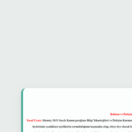
Reklam ve İletişi
Yasal Uyarı:
Sitemiz, 5651 Sayılı Kanun gereğince Bilgi Teknolojileri ve İletişim Kuru
üyelerimiz yazdıkları içeriklerin sorumluluğunu taşımakta olup, siteye üye olarak bu