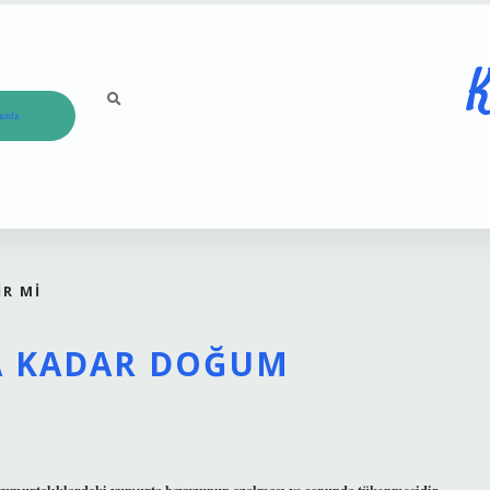
K
ızda
IR MI
NA KADAR DOĞUM
y yumurtalıklardaki yumurta havuzunun azalması ve sonunda tükenmesidir.