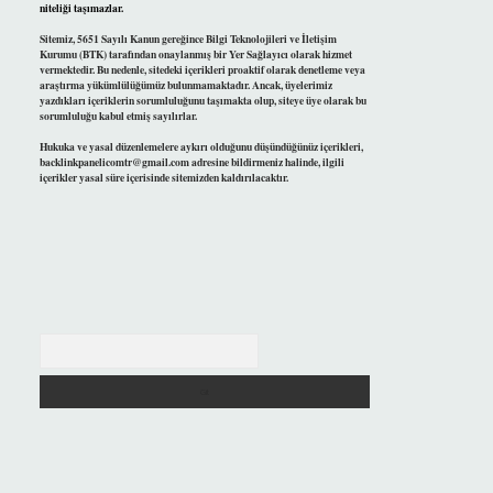
niteliği taşımazlar.
Sitemiz, 5651 Sayılı Kanun gereğince Bilgi Teknolojileri ve İletişim
Kurumu (BTK) tarafından onaylanmış bir Yer Sağlayıcı olarak hizmet
vermektedir. Bu nedenle, sitedeki içerikleri proaktif olarak denetleme veya
araştırma yükümlülüğümüz bulunmamaktadır. Ancak, üyelerimiz
yazdıkları içeriklerin sorumluluğunu taşımakta olup, siteye üye olarak bu
sorumluluğu kabul etmiş sayılırlar.
Hukuka ve yasal düzenlemelere aykırı olduğunu düşündüğünüz içerikleri,
backlinkpanelicomtr@gmail.com
adresine bildirmeniz halinde, ilgili
içerikler yasal süre içerisinde sitemizden kaldırılacaktır.
Arama