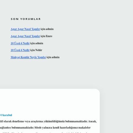
SON YORUMLAR
Agar Agar Nasıl Yapılır
için
admin
Agar Agar Nasıl Yapılır
için
Emre
10 Üssü 4 Nedir
için
admin
10 Üssü 4 Nedir
için
Nehir
Makyaj Kontür Neyle Yapılır
için
admin
 @karabul
proaktif olarak denetleme veya araştırma yükümlülüğümüz bulunmamaktadır. Ancak,
r bağlantısı bulunmamaktadır. Sitede yalnızca kendi hazırladığımız makaleler