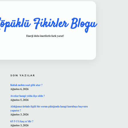
öpüklü Fikirler Blogu
Enerji dolu önerilerle fark yarat!
SIDEBAR
hiltonbet güvenilir mi
SON YAZILAR
Kulak neden saat gibi atar ?
Ağustos 6, 2026
Avcılar hangi yılda ilçe oldu ?
Ağustos 5, 2026
Aldığımız ürünle ilgili bir sorun çıktığında hangi kuruluşa başvuru
yaparız ?
Ağustos 3, 2026
65 5 CG kaç cc’dir ?
Ağustos 3, 2026