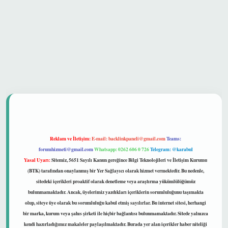
 güvenilir mi
Reklam ve İletişim:
E-mail:
backlinkpaneli@gmail.com
Teams:
forumhizmeti@gmail.com
Whatsapp: 0262 606 0 726
Telegram: @karabul
Yasal Uyarı:
Sitemiz, 5651 Sayılı Kanun gereğince Bilgi Teknolojileri ve İletişim Kurumu
(BTK) tarafından onaylanmış bir Yer Sağlayıcı olarak hizmet vermektedir. Bu nedenle,
sitedeki içerikleri proaktif olarak denetleme veya araştırma yükümlülüğümüz
bulunmamaktadır. Ancak, üyelerimiz yazdıkları içeriklerin sorumluluğunu taşımakta
olup, siteye üye olarak bu sorumluluğu kabul etmiş sayılırlar. Bu internet sitesi, herhangi
bir marka, kurum veya şahıs şirketi ile hiçbir bağlantısı bulunmamaktadır. Sitede yalnızca
kendi hazırladığımız makaleler paylaşılmaktadır. Burada yer alan içerikler haber niteliği