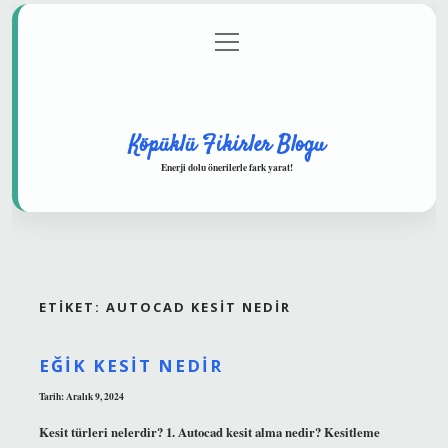
menüyü
Anasayfa
Gizlilik Politikası
Yasal Uyarı
aç
Hakkımızda
Köpüklü Fikirler Blogu
Enerji dolu önerilerle fark yarat!
ETIKET:
AUTOCAD KESIT NEDIR
EĞIK KESIT NEDIR
Tarih: Aralık 9, 2024
Kesit türleri nelerdir? 1. Autocad kesit alma nedir? Kesitleme