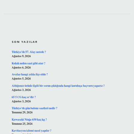
SIDEBAR
SON YAZILAR
Türkiye’de 57. Alay nerede ?
Ağustos 9, 2026
Kulak neden saat gibi atar ?
Ağustos 6, 2026
Avcılar hangi yılda ilçe oldu ?
Ağustos 5, 2026
Aldığımız ürünle ilgili bir sorun çıktığında hangi kuruluşa başvuru yaparız ?
Ağustos 3, 2026
65 5 CG kaç cc’dir ?
Ağustos 3, 2026
Türkiye’de gün batımı saatleri nedir ?
Temmuz 29, 2026
Kawasaki Ninja 650 kaç kg ?
Temmuz 25, 2026
Kavitasyon işlemi nasıl yapılır ?