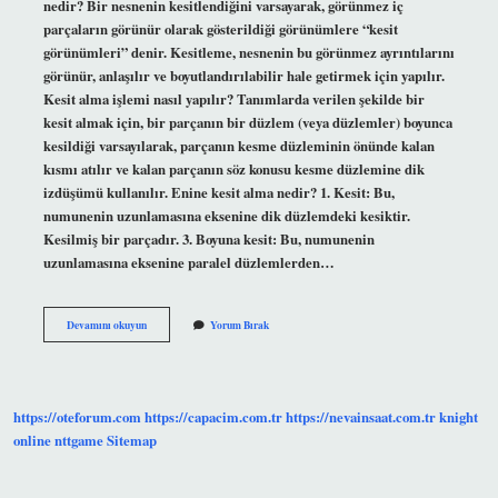
nedir? Bir nesnenin kesitlendiğini varsayarak, görünmez iç
parçaların görünür olarak gösterildiği görünümlere “kesit
görünümleri” denir. Kesitleme, nesnenin bu görünmez ayrıntılarını
görünür, anlaşılır ve boyutlandırılabilir hale getirmek için yapılır.
Kesit alma işlemi nasıl yapılır? Tanımlarda verilen şekilde bir
kesit almak için, bir parçanın bir düzlem (veya düzlemler) boyunca
kesildiği varsayılarak, parçanın kesme düzleminin önünde kalan
kısmı atılır ve kalan parçanın söz konusu kesme düzlemine dik
izdüşümü kullanılır. Enine kesit alma nedir? 1. Kesit: Bu,
numunenin uzunlamasına eksenine dik düzlemdeki kesiktir.
Kesilmiş bir parçadır. 3. Boyuna kesit: Bu, numunenin
uzunlamasına eksenine paralel düzlemlerden…
Eğik
Devamını okuyun
Yorum Bırak
Kesit
Nedir
https://oteforum.com
https://capacim.com.tr
https://nevainsaat.com.tr
knight
online
nttgame
Sitemap