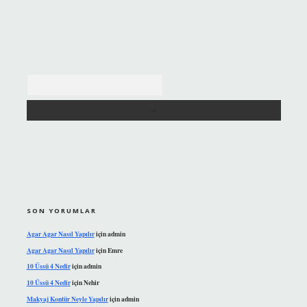
Arama
SON YORUMLAR
Agar Agar Nasıl Yapılır
için
admin
Agar Agar Nasıl Yapılır
için
Emre
10 Üssü 4 Nedir
için
admin
10 Üssü 4 Nedir
için
Nehir
Makyaj Kontür Neyle Yapılır
için
admin