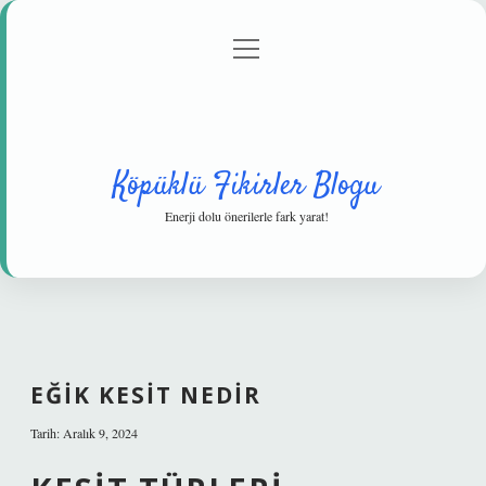
menüyü
Anasayfa
Gizlilik Politikası
Yasal Uyarı
aç
Hakkımızda
Köpüklü Fikirler Blogu
Enerji dolu önerilerle fark yarat!
EĞIK KESIT NEDIR
Tarih: Aralık 9, 2024