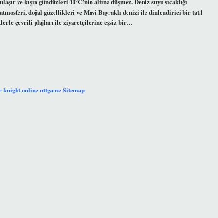
 ulaşır ve kışın gündüzleri 10°C’nin altına düşmez. Deniz suyu sıcaklığı
osferi, doğal güzellikleri ve Mavi Bayraklı denizi ile dinlendirici bir tatil
lerle çevrili plajları ile ziyaretçilerine eşsiz bir…
r
knight online
nttgame
Sitemap