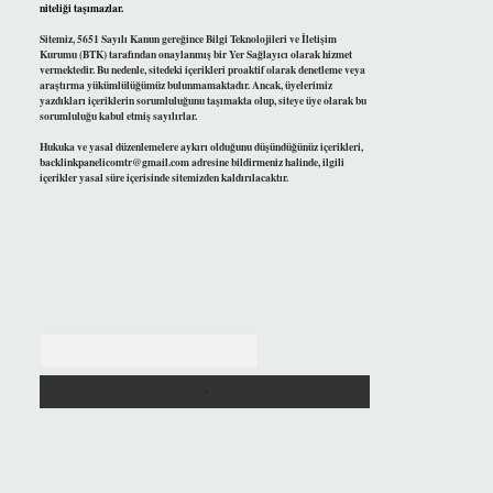
niteliği taşımazlar.
Sitemiz, 5651 Sayılı Kanun gereğince Bilgi Teknolojileri ve İletişim
Kurumu (BTK) tarafından onaylanmış bir Yer Sağlayıcı olarak hizmet
vermektedir. Bu nedenle, sitedeki içerikleri proaktif olarak denetleme veya
araştırma yükümlülüğümüz bulunmamaktadır. Ancak, üyelerimiz
yazdıkları içeriklerin sorumluluğunu taşımakta olup, siteye üye olarak bu
sorumluluğu kabul etmiş sayılırlar.
Hukuka ve yasal düzenlemelere aykırı olduğunu düşündüğünüz içerikleri,
backlinkpanelicomtr@gmail.com
adresine bildirmeniz halinde, ilgili
içerikler yasal süre içerisinde sitemizden kaldırılacaktır.
Arama