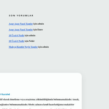
SON YORUMLAR
Agar Agar Nasıl Yapılır
için
admin
Agar Agar Nasıl Yapılır
için
Emre
10 Üssü 4 Nedir
için
admin
10 Üssü 4 Nedir
için
Nehir
Makyaj Kontür Neyle Yapılır
için
admin
 @karabul
proaktif olarak denetleme veya araştırma yükümlülüğümüz bulunmamaktadır. Ancak,
r bağlantısı bulunmamaktadır. Sitede yalnızca kendi hazırladığımız makaleler