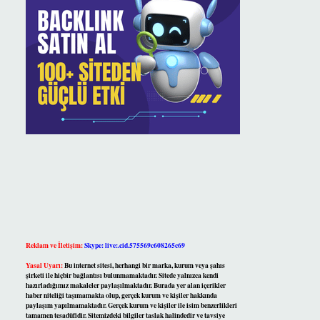
Reklam ve İletişim:
Skype: live:.cid.575569c608265c69
Yasal Uyarı:
Bu internet sitesi, herhangi bir marka, kurum veya şahıs
şirketi ile hiçbir bağlantısı bulunmamaktadır. Sitede yalnızca kendi
hazırladığımız makaleler paylaşılmaktadır. Burada yer alan içerikler
haber niteliği taşımamakta olup, gerçek kurum ve kişiler hakkında
paylaşım yapılmamaktadır. Gerçek kurum ve kişiler ile isim benzerlikleri
tamamen tesadüfidir. Sitemizdeki bilgiler taslak halindedir ve tavsiye