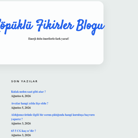
öpüklü Fikirler Blogu
Enerji dolu önerilerle fark yarat!
SIDEBAR
hiltonbet güvenilir mi
SON YAZILAR
Kulak neden saat gibi atar ?
Ağustos 6, 2026
Avcılar hangi yılda ilçe oldu ?
Ağustos 5, 2026
Aldığımız ürünle ilgili bir sorun çıktığında hangi kuruluşa başvuru
yaparız ?
Ağustos 3, 2026
65 5 CG kaç cc’dir ?
Ağustos 3, 2026