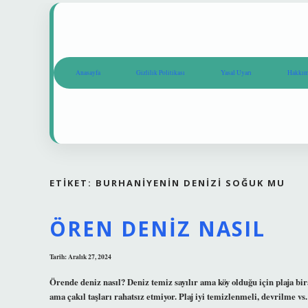
Anasayfa
Gizlilik Politikası
Yasal Uyarı
Hakkım
ETIKET:
BURHANIYENIN DENIZI SOĞUK MU
ÖREN DENIZ NASIL
Tarih: Aralık 27, 2024
Örende deniz nasıl? Deniz temiz sayılır ama köy olduğu için plaja biraz
ama çakıl taşları rahatsız etmiyor. Plaj iyi temizlenmeli, devrilme 