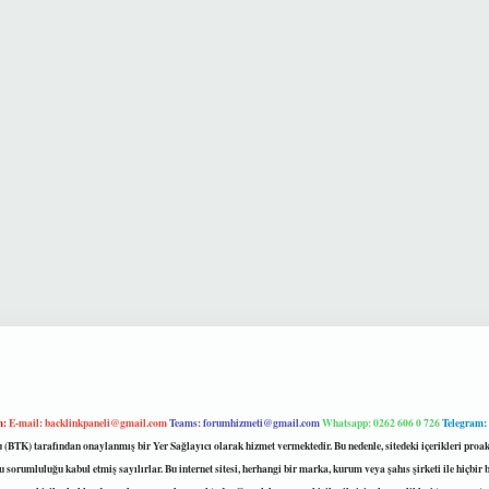
m:
E-mail:
backlinkpaneli@gmail.com
Teams:
forumhizmeti@gmail.com
Whatsapp: 0262 606 0 726
Telegram:
mu (BTK) tarafından onaylanmış bir Yer Sağlayıcı olarak hizmet vermektedir. Bu nedenle, sitedeki içerikleri 
 sorumluluğu kabul etmiş sayılırlar. Bu internet sitesi, herhangi bir marka, kurum veya şahıs şirketi ile hiçbi