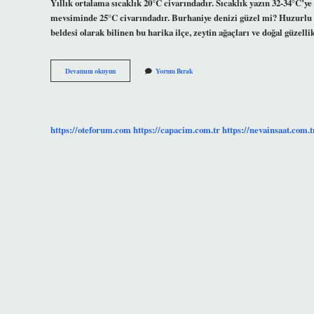
Yıllık ortalama sıcaklık 20°C civarındadır. Sıcaklık yazın 32-34°C’ye
mevsiminde 25°C civarındadır. Burhaniye denizi güzel mi? Huzurlu atm
beldesi olarak bilinen bu harika ilçe, zeytin ağaçları ve doğal güzellik
Ören
Devamını okuyun
Yorum Bırak
Deniz
Nasıl
https://oteforum.com
https://capacim.com.tr
https://nevainsaat.com.t