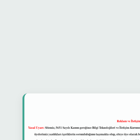
Reklam ve İletişi
Yasal Uyarı:
Sitemiz, 5651 Sayılı Kanun gereğince Bilgi Teknolojileri ve İletişim Kuru
üyelerimiz yazdıkları içeriklerin sorumluluğunu taşımakta olup, siteye üye olarak bu