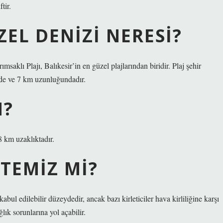
tir.
ZEL DENIZI NERESI?
aklı Plajı, Balıkesir’in en güzel plajlarından biridir. Plaj şehir
nde ve 7 km uzunluğundadır.
N?
 km uzaklıktadır.
TEMIZ MI?
ul edilebilir düzeydedir, ancak bazı kirleticiler hava kirliliğine karşı
lık sorunlarına yol açabilir.