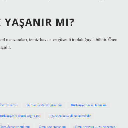
 YAŞANIR MI?
ral manzaraları, temiz havası ve güvenli topluluğuyla bilinir. Ören
lerdir.
 denizi neresi
Burhaniye denizi güzel mi
Burhaniye havası temiz mi
Burhaniyenin denizi soğuk mu
Egede en sıcak deniz nerededir
Ören denizi soğuk mu
Ören Ege Denizi mi
Ören Festivali 2024 ne zaman