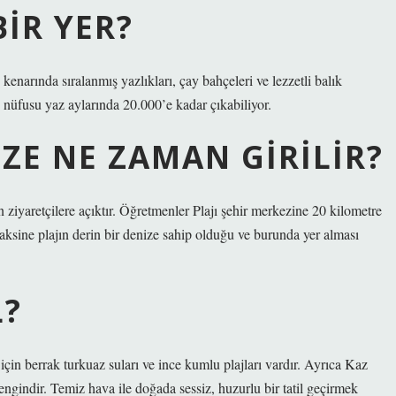
BIR YER?
 kenarında sıralanmış yazlıkları, çay bahçeleri ve lezzetli balık
n nüfusu yaz aylarında 20.000’e kadar çıkabiliyor.
ZE NE ZAMAN GIRILIR?
n ziyaretçilere açıktır. Öğretmenler Plajı şehir merkezine 20 kilometre
n aksine plajın derin bir denize sahip olduğu ve burunda yer alması
L?
 için berrak turkuaz suları ve ince kumlu plajları vardır. Ayrıca Kaz
ngindir. Temiz hava ile doğada sessiz, huzurlu bir tatil geçirmek