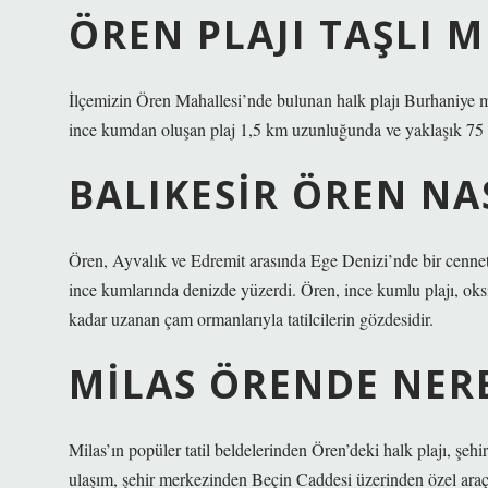
ÖREN PLAJI TAŞLI M
İlçemizin Ören Mahallesi’nde bulunan halk plajı Burhaniye
ince kumdan oluşan plaj 1,5 km uzunluğunda ve yaklaşık 75 m
BALIKESIR ÖREN NAS
Ören, Ayvalık ve Edremit arasında Ege Denizi’nde bir cennett
ince kumlarında denizde yüzerdi. Ören, ince kumlu plajı, oksi
kadar uzanan çam ormanlarıyla tatilcilerin gözdesidir.
MILAS ÖRENDE NERE
Milas’ın popüler tatil beldelerinden Ören’deki halk plajı, şeh
ulaşım, şehir merkezinden Beçin Caddesi üzerinden özel araçla