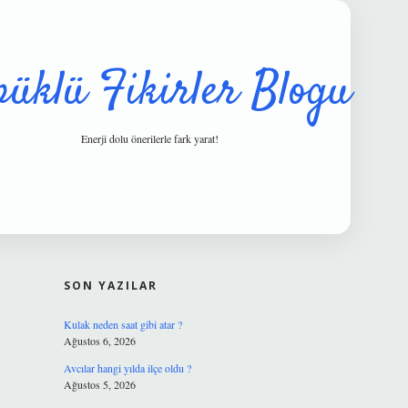
püklü Fikirler Blogu
Enerji dolu önerilerle fark yarat!
SIDEBAR
hiltonbet gü
SON YAZILAR
Kulak neden saat gibi atar ?
Ağustos 6, 2026
Avcılar hangi yılda ilçe oldu ?
Ağustos 5, 2026