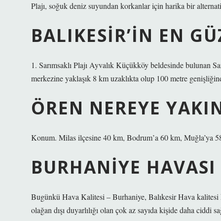
Plajı, soğuk deniz suyundan korkanlar için harika bir alternatif
BALIKESIR’IN EN GÜ
1. Sarımsaklı Plajı Ayvalık Küçükköy beldesinde bulunan Sarıms
merkezine yaklaşık 8 km uzaklıkta olup 100 metre genişliği
ÖREN NEREYE YAKI
Konum. Milas ilçesine 40 km, Bodrum’a 60 km, Muğla’ya 58
BURHANIYE HAVASI 
Bugünkü Hava Kalitesi – Burhaniye, Balıkesir Hava kalitesi kab
olağan dışı duyarlılığı olan çok az sayıda kişide daha ciddi sağ