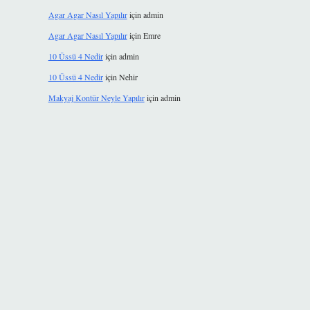
Agar Agar Nasıl Yapılır
için
admin
Agar Agar Nasıl Yapılır
için
Emre
10 Üssü 4 Nedir
için
admin
10 Üssü 4 Nedir
için
Nehir
Makyaj Kontür Neyle Yapılır
için
admin