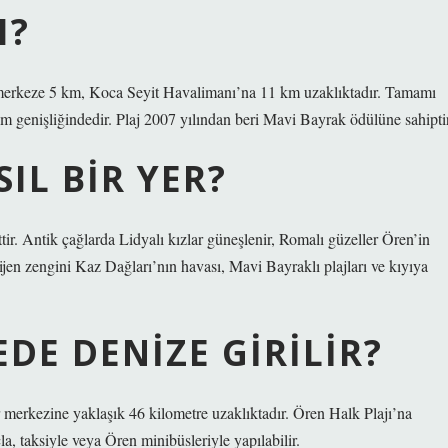
I?
 merkeze 5 km, Koca Seyit Havalimanı’na 11 km uzaklıktadır. Tamamı
 genişliğindedir. Plaj 2007 yılından beri Mavi Bayrak ödülüne sahiptir
IL BIR YER?
ir. Antik çağlarda Lidyalı kızlar güneşlenir, Romalı güzeller Ören’in
jen zengini Kaz Dağları’nın havası, Mavi Bayraklı plajları ve kıyıya
DE DENIZE GIRILIR?
ir merkezine yaklaşık 46 kilometre uzaklıktadır. Ören Halk Plajı’na
, taksiyle veya Ören minibüsleriyle yapılabilir.