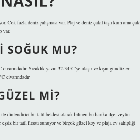
 NASIL?
yor. Çok fazla deniz çalışması var. Plaj ve deniz çakıl taşlı kum ama çakı
p var.
I SOĞUK MU?
C civarındadır. Sıcaklık yazın 32-34°C’ye ulaşır ve kışın gündüzleri
°C civarındadır.
GÜZEL MI?
e dinlendirici bir tatil beldesi olarak bilinen bu harika ilçe, zeytin
ne eşsiz bir tatil fırsatı sunuyor ve birçok güzel koy ve plaja ev sahipliği