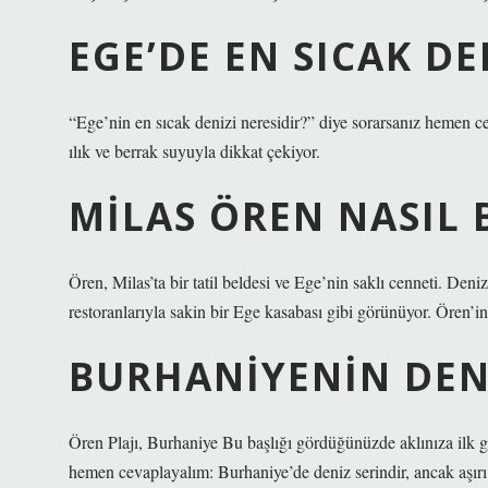
EGE’DE EN SICAK D
“Ege’nin en sıcak denizi neresidir?” diye sorarsanız hemen ce
ılık ve berrak suyuyla dikkat çekiyor.
MILAS ÖREN NASIL 
Ören, Milas’ta bir tatil beldesi ve Ege’nin saklı cenneti. Deniz
restoranlarıyla sakin bir Ege kasabası gibi görünüyor. Ören’i
BURHANIYENIN DEN
Ören Plajı, Burhaniye Bu başlığı gördüğünüzde aklınıza ilk 
hemen cevaplayalım: Burhaniye’de deniz serindir, ancak aşırı