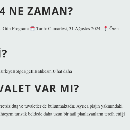
24 NE ZAMAN?
 4. Gün Programı
Tarih: Cumartesi, 31 Ağustos 2024.
Ören
I?
ürkiyeBölgeEgeİliBalıkesir10 hat daha
VALET VAR MI?
 ücretsiz duş ve tuvaletler de bulunmaktadır. Ayrıca plajın yakınındaki
uhteşem turistik beldede daha uzun bir tatil planlayanların tercih ettiği