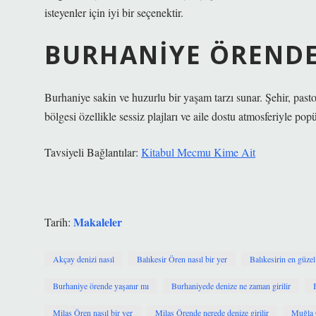
isteyenler için iyi bir seçenektir.
BURHANIYE ÖRENDE
Burhaniye sakin ve huzurlu bir yaşam tarzı sunar. Şehir, pasto
bölgesi özellikle sessiz plajları ve aile dostu atmosferiyle popü
Tavsiyeli Bağlantılar:
Kitabul Mecmu Kime Ait
Makaleler
Tarih:
Akçay denizi nasıl
Balıkesir Ören nasıl bir yer
Balıkesirin en güzel
Burhaniye örende yaşanır mı
Burhaniyede denize ne zaman girilir
Milas Ören nasıl bir yer
Milas Örende nerede denize girilir
Muğla 