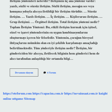
İletişim yöntemleri nelerdir? İletişimin üç ana yöntemi vardır:
yazılı, sözlü ve sözsüz iletişim. Sözlü iletişim, mesajın ses veya
konuşma yoluyla alıcıya iletildiği bir iletişim türüdür. … Sözsüz
iletişim. … Yazılı iletişim. … İç iletişim. … Kişilerarası iletişim. …
Grup iletişimi. … Örgütsel iletişim. Total iletişim yöntemi nedir?
Toplam İletişim Yöntemi: Bu, etkili iletişim kurmak için işitsel,
sözel ve işaret yöntemlerinin en uygun kombinasyonlarını
oluşturmayı içeren bir felsefedir. Yöntemin, çocuğun bireysel
ihtiyaçlarını mümkün olan en iyi şekilde karşılamayı amaçladığı
belirtilmektedir. Tüm yönleriyle iletişim nedir? İletişim, bir
göndericiden bir alıcıya, iletilecek bilginin hem gönderici hem de
alıcı tarafından anlaşıldığı bir ortamda bilgi…
Tüm
Devamını okuyun
6 Yorum
Iletişim
Yöntemi
Nedir
https://oteforum.com
https://capacim.com.tr
https://nevainsaat.com.tr
knight
online
nttgame
Sitemap