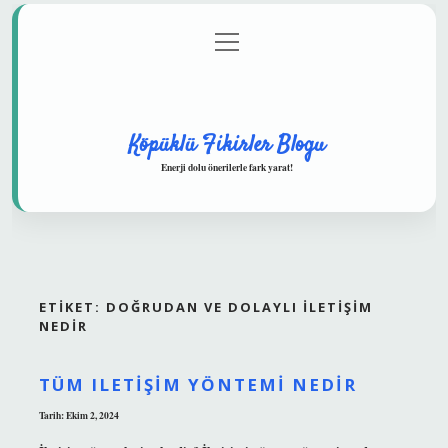
menüyü
Anasayfa
Gizlilik Politikası
Yasal Uyarı
aç
Hakkımızda
Köpüklü Fikirler Blogu
Enerji dolu önerilerle fark yarat!
ETIKET:
DOĞRUDAN VE DOLAYLI ILETIŞIM
NEDIR
TÜM ILETIŞIM YÖNTEMI NEDIR
Tarih: Ekim 2, 2024