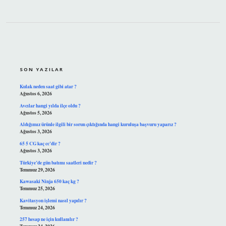
SIDEBAR
SON YAZILAR
Kulak neden saat gibi atar ?
Ağustos 6, 2026
Avcılar hangi yılda ilçe oldu ?
Ağustos 5, 2026
Aldığımız ürünle ilgili bir sorun çıktığında hangi kuruluşa başvuru yaparız ?
Ağustos 3, 2026
65 5 CG kaç cc’dir ?
Ağustos 3, 2026
Türkiye’de gün batımı saatleri nedir ?
Temmuz 29, 2026
Kawasaki Ninja 650 kaç kg ?
Temmuz 25, 2026
Kavitasyon işlemi nasıl yapılır ?
Temmuz 24, 2026
257 hesap ne için kullanılır ?