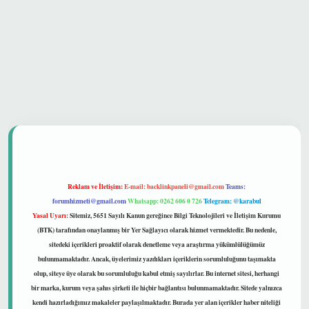
ilir mi
Reklam ve İletişim:
E-mail:
backlinkpaneli@gmail.com
Teams:
forumhizmeti@gmail.com
Whatsapp: 0262 606 0 726
Telegram: @karabul
Yasal Uyarı:
Sitemiz, 5651 Sayılı Kanun gereğince Bilgi Teknolojileri ve İletişim Kurumu
(BTK) tarafından onaylanmış bir Yer Sağlayıcı olarak hizmet vermektedir. Bu nedenle,
sitedeki içerikleri proaktif olarak denetleme veya araştırma yükümlülüğümüz
bulunmamaktadır. Ancak, üyelerimiz yazdıkları içeriklerin sorumluluğunu taşımakta
olup, siteye üye olarak bu sorumluluğu kabul etmiş sayılırlar. Bu internet sitesi, herhangi
bir marka, kurum veya şahıs şirketi ile hiçbir bağlantısı bulunmamaktadır. Sitede yalnızca
kendi hazırladığımız makaleler paylaşılmaktadır. Burada yer alan içerikler haber niteliği