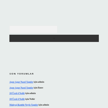
Arama
SON YORUMLAR
Agar Agar Nasıl Yapılır
için
admin
Agar Agar Nasıl Yapılır
için
Emre
10 Üssü 4 Nedir
için
admin
10 Üssü 4 Nedir
için
Nehir
Makyaj Kontür Neyle Yapılır
için
admin